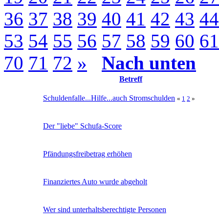
36
37
38
39
40
41
42
43
44
53
54
55
56
57
58
59
60
61
70
71
72
»
Nach unten
Betreff
Schuldenfalle...Hilfe...auch Stromschulden
«
1
2
»
Der "liebe" Schufa-Score
Pfändungsfreibetrag erhöhen
Finanziertes Auto wurde abgeholt
Wer sind unterhaltsberechtigte Personen