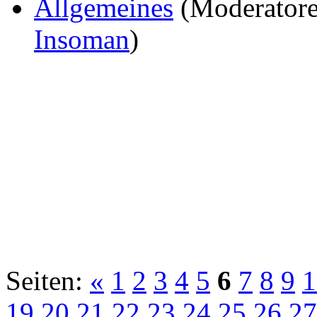
Allgemeines
(Moderator
Insoman
)
Seiten:
«
1
2
3
4
5
6
7
8
9
1
19
20
21
22
23
24
25
26
27