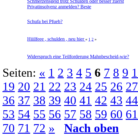
Schmerzensgeld trotz Schulden oder besser zuerst
Privatinsolvenz anmelden? Beste
Schufa bei Pfueb?
Hiiilfeee , schulden , neu hier
«
1
2
»
Widerspruch eine Teilforderung Mahnbescheid-wie?
Seiten:
«
1
2
3
4
5
6
7
8
9
1
19
20
21
22
23
24
25
26
27
36
37
38
39
40
41
42
43
44
53
54
55
56
57
58
59
60
61
70
71
72
»
Nach oben