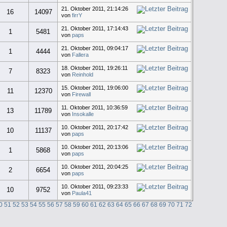
21. Oktober 2011, 21:14:26
16
14097
von
firrY
21. Oktober 2011, 17:14:43
1
5481
von
paps
21. Oktober 2011, 09:04:17
1
4444
von
Fallera
18. Oktober 2011, 19:26:11
7
8323
von
Reinhold
15. Oktober 2011, 19:06:00
11
12370
von
Firewall
11. Oktober 2011, 10:36:59
13
11789
von
Insokalle
10. Oktober 2011, 20:17:42
10
11137
von
paps
10. Oktober 2011, 20:13:06
1
5868
von
paps
10. Oktober 2011, 20:04:25
2
6654
von
paps
10. Oktober 2011, 09:23:33
10
9752
von
Paula41
0
51
52
53
54
55
56
57
58
59
60
61
62
63
64
65
66
67
68
69
70
71
72