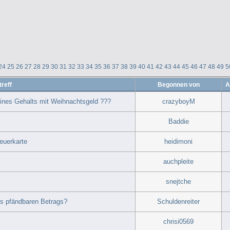
24
25
26
27
28
29
30
31
32
33
34
35
36
37
38
39
40
41
42
43
44
45
46
47
48
49
5
reff
Begonnen von
A
eines Gehalts mit Weihnachtsgeld ???
crazyboyM
Baddie
euerkarte
heidimoni
auchpleite
snejtche
es pfändbaren Betrags?
Schuldenreiter
chrisi0569