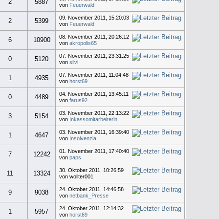
2
5887
von
Feuerwald
09. November 2011, 15:20:03
2
5399
von
Feuerwald
08. November 2011, 20:26:12
6
10900
von
akropolis65
07. November 2011, 23:31:25
0
5120
von
silvi
07. November 2011, 11:04:48
1
4935
von
horst69
04. November 2011, 13:45:11
0
4489
von
farus92
03. November 2011, 22:13:22
3
5154
von
Inkassomitarbeiterin
03. November 2011, 16:39:40
1
4647
von
Insolvenzia
01. November 2011, 17:40:40
7
12242
von
paps
30. Oktober 2011, 10:26:59
11
13324
von wollter001
24. Oktober 2011, 14:46:58
9
9038
von
netbank_Presse
24. Oktober 2011, 12:14:32
1
5957
von
horst69