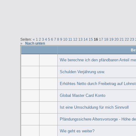
Seiten:
«
1
2
3
4
5
6
7
8
9
10
11
12
13
14
15
16
17
18
19
20
21
22
23
»
Nach unten
Bet
Wie berechne ich den pfändbaren Anteil m
Schulden Verjährung usw.
Erhöhtes Netto durch Freibetrag auf Lohnst
Global Master Card Konto
Ist eine Umschuldung für mich Sinnvoll
Pfändungssichere Altersvorsorge - Höhe d
Wie geht es weiter?