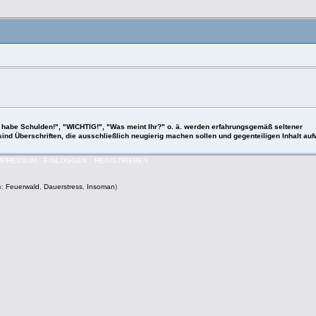
 "Ich habe Schulden!", "WICHTIG!", "Was meint Ihr?" o. ä. werden erfahrungsgemäß seltener
 sind Überschriften, die ausschließlich neugierig machen sollen und gegenteiligen Inhalt a
MPRESSUM
EINLOGGEN
REGISTRIEREN
n:
Feuerwald
,
Dauerstress
,
Insoman
)