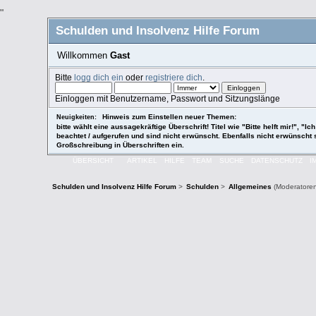
"
Schulden und Insolvenz Hilfe Forum
Willkommen
Gast
Bitte
logg dich ein
oder
registriere dich
.
Einloggen mit Benutzername, Passwort und Sitzungslänge
Hinweis zum Einstellen neuer Themen:
Neuigkeiten:
bitte wählt eine aussagekräftige Überschrift! Titel wie "Bitte helft mir!",
beachtet / aufgerufen und sind nicht erwünscht. Ebenfalls nicht erwünscht
Großschreibung in Überschriften ein.
ÜBERSICHT
ARTIKEL
HILFE
TEAM
SUCHE
DATENSCHUTZ
I
Schulden und Insolvenz Hilfe Forum
>
Schulden
>
Allgemeines
(Moderatore