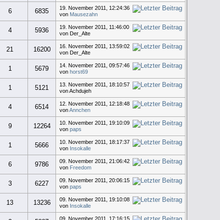
19. November 2011, 12:24:36
6
6835
von
Mausezahn
19. November 2011, 11:46:00
4
5936
von Der_Alte
16. November 2011, 13:59:02
21
16200
von Der_Alte
14. November 2011, 09:57:46
1
5679
von
horst69
13. November 2011, 18:10:57
1
5121
von Achdujeh
12. November 2011, 12:18:48
4
6514
von
Annchen
10. November 2011, 19:10:09
9
12264
von
paps
10. November 2011, 18:17:37
1
5666
von
Insokalle
09. November 2011, 21:06:42
6
9786
von
Freedom
09. November 2011, 20:06:15
3
6227
von
paps
09. November 2011, 19:10:08
13
13236
von
Insokalle
09. November 2011, 17:16:15