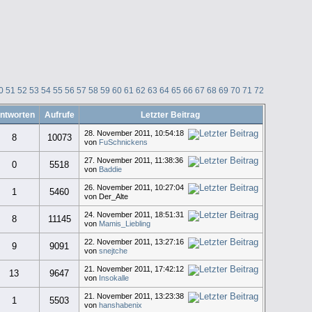
0
51
52
53
54
55
56
57
58
59
60
61
62
63
64
65
66
67
68
69
70
71
72
ntworten
Aufrufe
Letzter Beitrag
28. November 2011, 10:54:18
8
10073
von
FuSchnickens
27. November 2011, 11:38:36
0
5518
von
Baddie
26. November 2011, 10:27:04
1
5460
von Der_Alte
24. November 2011, 18:51:31
8
11145
von
Mamis_Liebling
22. November 2011, 13:27:16
9
9091
von
snejtche
21. November 2011, 17:42:12
13
9647
von
Insokalle
21. November 2011, 13:23:38
1
5503
von
hanshabenix