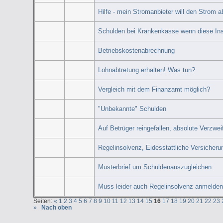
Hilfe - mein Stromanbieter will den Strom ab
Schulden bei Krankenkasse wenn diese Ins
Betriebskostenabrechnung
Lohnabtretung erhalten! Was tun?
Vergleich mit dem Finanzamt möglich?
"Unbekannte" Schulden
Auf Betrüger reingefallen, absolute Verzweif
Regelinsolvenz, Eidesstattliche Versicheru
Musterbrief um Schuldenauszugleichen
Muss leider auch Regelinsolvenz anmelden
Seiten:
«
1
2
3
4
5
6
7
8
9
10
11
12
13
14
15
16
17
18
19
20
21
22
23
»
Nach oben