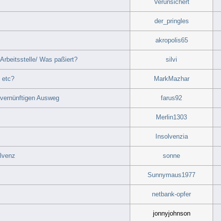
Verunsichert
der_pringles
akropolis65
Arbeitsstelle/ Was paßiert?
silvi
 etc?
MarkMazhar
 vernünftigen Ausweg
farus92
Merlin1303
Insolvenzia
olvenz
sonne
Sunnymaus1977
netbank-opfer
jonnyjohnson