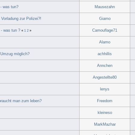
- was tun?
Mausezahn
 Vorladung zur Polizei?!
Giamo
- was tun ?
Camouflage71
«
1
2
»
Alamo
er Umzug möglich?
achhillis
Annchen
Angestellte80
lenys
braucht man zum leben?
Freedom
kleineso
MarkMazhar