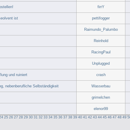
stellen!
firrY
eolvent ist
pettifogger
Raimundo_Palumbo
Reinhold
RacingPaul
Unplugged
lung und ruiniert
crash
ng, nebenberufliche Selbständigkeit
Wasserbau
grimelchen
elenor99
24
25
26
27
28
29
30
31
32
33
34
35
36
37
38
39
40
41
42
43
44
45
46
47
48
49
5