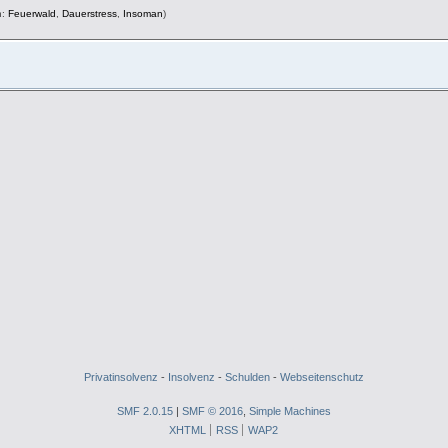
n:
Feuerwald
,
Dauerstress
,
Insoman
)
Privatinsolvenz
-
Insolvenz
-
Schulden
-
Webseitenschutz
SMF 2.0.15
|
SMF © 2016
,
Simple Machines
XHTML
RSS
WAP2