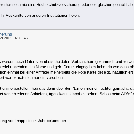
 vorher noch nie eine Rechtschutzversicherung oder des gleichen gehabt habe
hr Auskünfte von anderen Institutionen holen.
cherung
r 2018, 16:36:14 »
es werden auch Daten von überschuldeten Verbrauchern gesammelt und verwert
h erlebt nachdem ich Name und geb. Datum eingegeben habe, da war dann plöt
hon einmal bei einer Anfrage meinerseits die Rote Karte gezeigt, natürlich
t war es natürlich nur ein versehen.
ht online bestellen, hab das dann über den Namen meiner Tochter gemacht, d
ei verschiedenen Anbietern, irgendwann klappt es schon. Schon beim ADAC 
reiung vor knapp einem Jahr bekommen