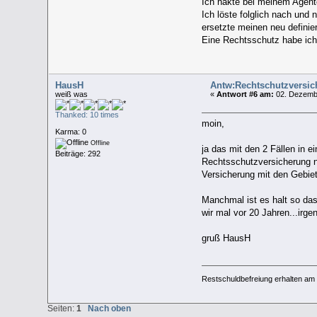
Ich hakte bei meinem Agent
Ich löste folglich nach und 
ersetzte meinen neu definie
Eine Rechtsschutz habe ich
HausH
Antw:Rechtschutzversi
weiß was
«
Antwort #6 am:
02. Dezembe
Thanked: 10 times
moin,
Karma: 0
Offline
ja das mit den 2 Fällen in 
Beiträge: 292
Rechtsschutzversicherung n
Versicherung mit den Gebie
Manchmal ist es halt so das
wir mal vor 20 Jahren...irge
gruß HausH
Restschuldbefreiung erhalten am
Seiten:
1
Nach oben