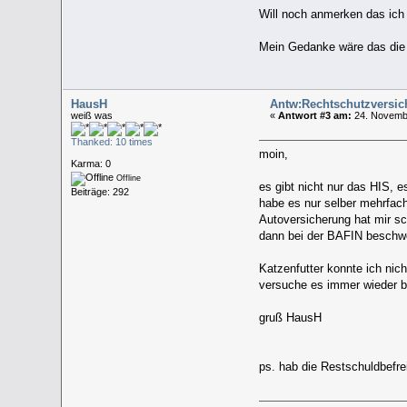
Will noch anmerken das ich
Mein Gedanke wäre das die i
HausH
Antw:Rechtschutzversi
weiß was
«
Antwort #3 am:
24. Novembe
Thanked: 10 times
moin,
Karma: 0
Offline
es gibt nicht nur das HIS, 
Beiträge: 292
habe es nur selber mehrfac
Autoversicherung hat mir sc
dann bei der BAFIN beschwer
Katzenfutter konnte ich nic
versuche es immer wieder b
gruß HausH
ps. hab die Restschuldbef