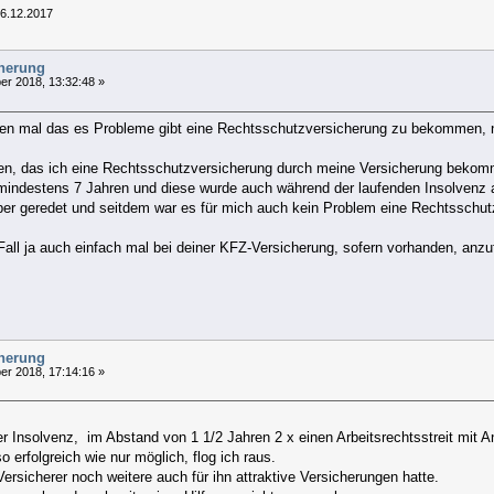
 6.12.2017
cherung
r 2018, 13:32:48 »
en mal das es Probleme gibt eine Rechtsschutzversicherung zu bekommen, 
gen, das ich eine Rechtsschutzversicherung durch meine Versicherung bekomm
 mindestens 7 Jahren und diese wurde auch während der laufenden Insolvenz 
über geredet und seitdem war es für mich auch kein Problem eine Rechtssch
m Fall ja auch einfach mal bei deiner KFZ-Versicherung, sofern vorhanden, anz
cherung
r 2018, 17:14:16 »
 Insolvenz, im Abstand von 1 1/2 Jahren 2 x einen Arbeitsrechtsstreit mit A
 erfolgreich wie nur möglich, flog ich raus.
ersicherer noch weitere auch für ihn attraktive Versicherungen hatte.