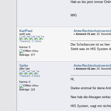
Hab es bis jetzt immer Onli
MfG
KarlPaul
Antw:Rechtschutzversi
weiß was
«
Antwort #1 am:
23. Novembe
Thanked: 17 times
Der Schufascore ist es hier 
Karma: 0
Steht was im HIS System der
Offline
Beiträge: 377
Spike
Antw:Rechtschutzversi
öfter hier
«
Antwort #2 am:
24. Novembe
Thanked: 2 times
Hi,
Karma: 0
Offline
Danke erstmal für deine Ant
Beiträge: 116
Nee hab die Absagen einfac
HIS System, sagt mir nichts