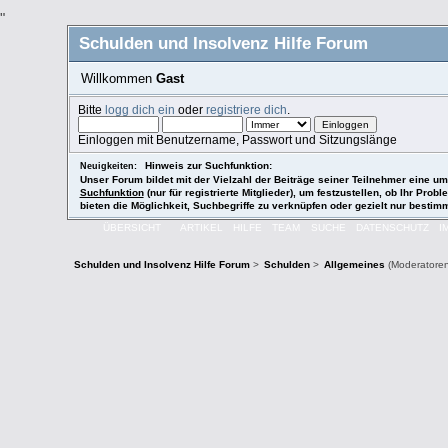
"
Schulden und Insolvenz Hilfe Forum
Willkommen
Gast
Bitte
logg dich ein
oder
registriere dich
.
Einloggen mit Benutzername, Passwort und Sitzungslänge
Hinweis zur Suchfunktion:
Neuigkeiten:
Unser Forum bildet mit der Vielzahl der Beiträge seiner Teilnehmer eine
Suchfunktion
(nur für registrierte Mitglieder), um festzustellen, ob Ihr P
bieten die Möglichkeit, Suchbegriffe zu verknüpfen oder gezielt nur besti
ÜBERSICHT
ARTIKEL
HILFE
TEAM
SUCHE
DATENSCHUTZ
I
Schulden und Insolvenz Hilfe Forum
>
Schulden
>
Allgemeines
(Moderatore