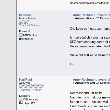
Restschuldbefreiung erhalten am
ketamin
Antw:Rechtschutzversi
Grünschnabel
«
Antwort #4 am:
02. Dezembe
Thanked: 5 times
Ok. Lese es heute zum erst
Karma: 0
Offline
Ich persönlich kann nur sa
Beiträge: 25
KFZ-Versicherung dort seit
Versicherungsvertreter dar
Vielleicht hilft es in deine
LG
KarlPaul
Antw:Rechtschutzversi
weiß was
«
Antwort #5 am:
02. Dezembe
Thanked: 17 times
Rechtsschutz ist heikel.
Karma: 0
Nachdem ich mal, vor meiner
Offline
führen musste, beides Mal so
Beiträge: 377
Und obwohl ich bei diesem V