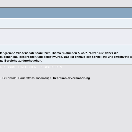
 umfangreiche Wissensdatenbank zum Thema "Schulden & Co.". Nutzen Sie daher die
roblem schon mal besprochen und gelöst wurde. Das ist oftmals der schnellste und effektivst
mmte Bereiche zu durchsuchen.
MPRESSUM
EINLOGGEN
REGISTRIEREN
n:
Feuerwald
,
Dauerstress
,
Insoman
) >
Rechtschutzversicherung