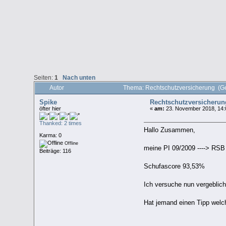
Seiten:
1
Nach unten
Autor
Thema: Rechtschutzversicherung (G
Spike
Rechtschutzversicherun
öfter hier
«
am:
23. November 2018, 14:
Thanked: 2 times
Hallo Zusammen,
Karma: 0
Offline
meine PI 09/2009 ----> RSB
Beiträge: 116
Schufascore 93,53%
Ich versuche nun vergeblich
Hat jemand einen Tipp welch