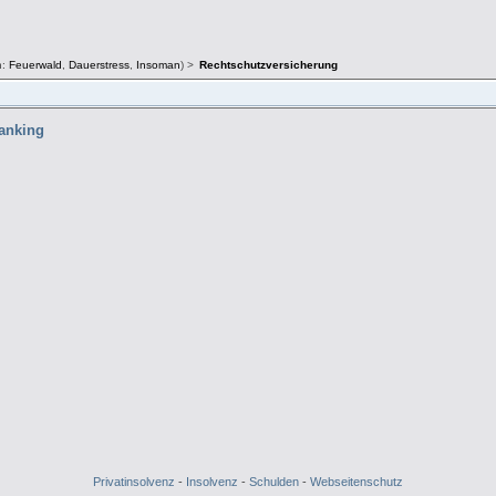
n:
Feuerwald
,
Dauerstress
,
Insoman
) >
Rechtschutzversicherung
hanking
Privatinsolvenz
-
Insolvenz
-
Schulden
-
Webseitenschutz