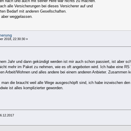
en nach und auch mit seiner Hilfe war nichts zu machen.
nach alle Versicherungen bei dieses Versicherer auf und
rten Bedarf mit anderen Gesellschaften.
 aber weggelassen.
cherung
r 2018, 22:30:30 »
einem Jahr und dann gekündigt werden ist mir auch schon passiert, ist aber sc
icht mehr im Paket zu nehmen, wie es oft angeboten wird. Ich habe eine RS 
ten Arbeit/Wohnen und alles andere bei einem anderen Anbieter. Zusammen ko
 man die braucht weil alle Wege ausgeschöpft sind, ich habe inzwischen den 
ndwie ist alles komplizierter geworden.
 6.12.2017