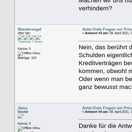
Machen wir uns nu
verhindern?
Wandervogel
Antw:Viele Fragen vor Priv
öfter hier
«
Antwort #3 am:
08. April 2021, 
Thanked: 7 times
Nein, das berührt 
Karma: 0
Schulden eigentlic
Offline
Beiträge: 118
Kreditverträgen be
kommen, obwohl ma
Oder wenn man bes
ganz bewusst mac
Jama
Antw:Viele Fragen vor Priv
Newbie
«
Antwort #4 am:
08. April 2021, 
Karma: 0
Danke für die Antw
Offline