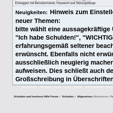
Einloggen mit Benutzername, Passwort und Sitzungslänge
Hinweis zum Einstel
Neuigkeiten:
neuer Themen:
bitte wählt eine aussagekräftige Ü
"Ich habe Schulden!", "WICHTIG!
erfahrungsgemäß seltener beacht
erwünscht. Ebenfalls nicht erwün
ausschließlich neugierig machen
aufweisen. Dies schließt auch 
Großschreibung in Überschriften
ÜBERSICHT
ARTIKEL
HILFE
TEAM
SUCHE
DATENSCHUTZ
IMP
Schulden und Insolvenz Hilfe Forum
>
Schulden
>
Allgemeines
(Moderatoren:
F