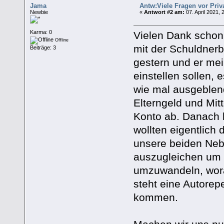
Jama
Antw:Viele Fragen vor Priv
Newbie
«
Antwort #2 am:
07. April 2021, 
Karma: 0
Vielen Dank schon
Offline
mit der Schuldnerbe
Beiträge: 3
gestern und er mei
einstellen sollen, 
wie mal ausgeblen
Elterngeld und Mit
Konto ab. Danach b
wollten eigentlich
unsere beiden Nebe
auszugleichen um 
umzuwandeln, wora
steht eine Autorep
kommen.