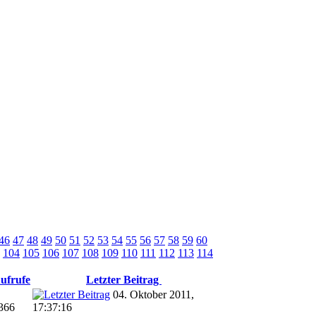
46
47
48
49
50
51
52
53
54
55
56
57
58
59
60
104
105
106
107
108
109
110
111
112
113
114
ufrufe
Letzter Beitrag
04. Oktober 2011,
366
17:37:16