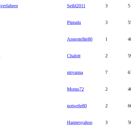
zverfahren
Seibl2011
3
5
Pippalu
3
5
Angestellte80
1
4
n
Chalott
2
5
nirvanna
7
6
Momo72
2
4
notwehr80
2
6
Hannesyahoo
3
5