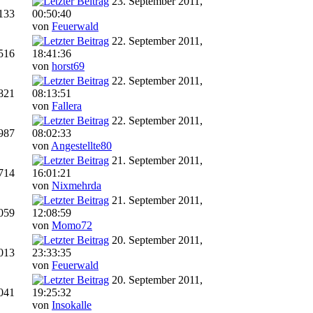
23. September 2011,
133
00:50:40
von
Feuerwald
22. September 2011,
516
18:41:36
von
horst69
22. September 2011,
821
08:13:51
von
Fallera
22. September 2011,
987
08:02:33
von
Angestellte80
21. September 2011,
714
16:01:21
von
Nixmehrda
21. September 2011,
059
12:08:59
von
Momo72
20. September 2011,
013
23:33:35
von
Feuerwald
20. September 2011,
041
19:25:32
von
Insokalle