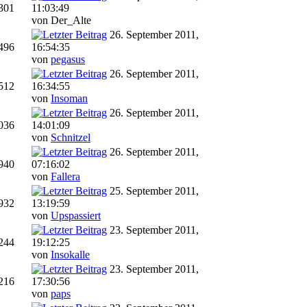
301
11:03:49
von Der_Alte
26. September 2011,
496
16:54:35
von
pegasus
26. September 2011,
512
16:34:55
von
Insoman
26. September 2011,
036
14:01:09
von
Schnitzel
26. September 2011,
940
07:16:02
von
Fallera
25. September 2011,
932
13:19:59
von
Upspassiert
23. September 2011,
244
19:12:25
von
Insokalle
23. September 2011,
216
17:30:56
von
paps