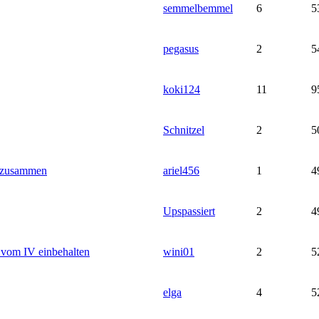
semmelbemmel
6
5
pegasus
2
5
koki124
11
9
Schnitzel
2
5
r zusammen
ariel456
1
4
Upspassiert
2
4
 vom IV einbehalten
wini01
2
5
elga
4
5