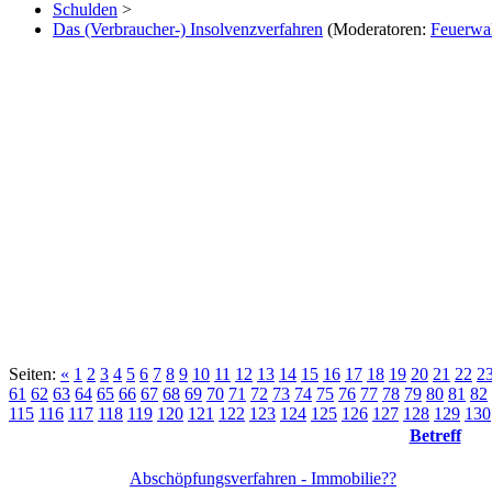
Schulden
>
Das (Verbraucher-) Insolvenzverfahren
(Moderatoren:
Feuerwa
Seiten:
«
1
2
3
4
5
6
7
8
9
10
11
12
13
14
15
16
17
18
19
20
21
22
2
61
62
63
64
65
66
67
68
69
70
71
72
73
74
75
76
77
78
79
80
81
82
115
116
117
118
119
120
121
122
123
124
125
126
127
128
129
130
Betreff
Abschöpfungsverfahren - Immobilie??