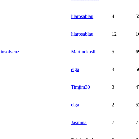
lilarosablau
4
5
lilarosablau
12
1
 insolvenz
Martinekasli
5
6
elga
3
5
Timjim30
3
4
elga
2
5
Jasmina
7
7