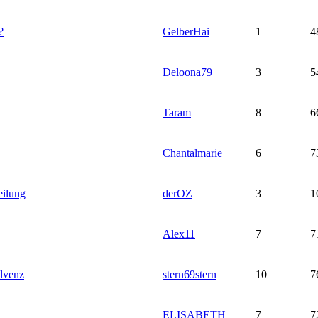
?
GelberHai
1
4
Deloona79
3
5
Taram
8
6
Chantalmarie
6
7
eilung
derOZ
3
1
Alex11
7
7
olvenz
stern69stern
10
7
ELISABETH
7
7