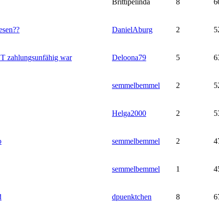
Brittipelinda
8
6
pesen??
DanielAburg
2
5
T zahlungsunfähig war
Deloona79
5
6
semmelbemmel
2
5
Helga2000
2
5
o
semmelbemmel
2
4
semmelbemmel
1
4
d
dpuenktchen
8
6