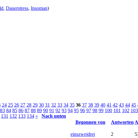
ld
,
Dauerstress
,
Insoman
)
3
24
25
26
27
28
29
30
31
32
33
34
35
36
37
38
39
40
41
42
43
44
45
83
84
85
86
87
88
89
90
91
92
93
94
95
96
97
98
99
100
101
102
103
131
132
133
134
»
Nach unten
Begonnen von
Antworten
A
einszweidrei
2
5