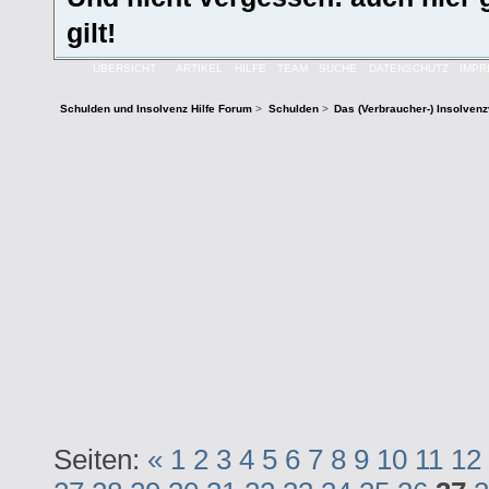
gilt!
ÜBERSICHT
ARTIKEL
HILFE
TEAM
SUCHE
DATENSCHUTZ
IMP
Schulden und Insolvenz Hilfe Forum
>
Schulden
>
Das (Verbraucher-) Insolven
Seiten:
«
1
2
3
4
5
6
7
8
9
10
11
12