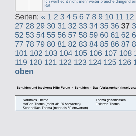
Ich weiß echt nicht mehr weiter brauche dringend ei
Rat
Seiten:
«
1
2
3
4
5
6
7
8
9
10
11
12
27
28
29
30
31
32
33
34
35
36
37
3
52
53
54
55
56
57
58
59
60
61
62
6
77
78
79
80
81
82
83
84
85
86
87
8
101
102
103
104
105
106
107
108
119
120
121
122
123
124
125
126
oben
Schulden und Insolvenz Hilfe Forum
>
Schulden
>
Das (Verbraucher-) Insolven
Normales Thema
Thema geschlossen
Heißes Thema (mehr als 20 Antworten)
Fixiertes Thema
Sehr heißes Thema (mehr als 50 Antworten)