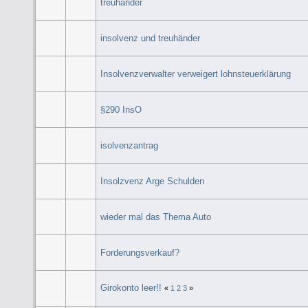
treuhänder
insolvenz und treuhänder
Insolvenzverwalter verweigert lohnsteuerklärung
§290 InsO
isolvenzantrag
Insolzvenz Arge Schulden
wieder mal das Thema Auto
Forderungsverkauf?
Girokonto leer!!
«
1
2
3
»