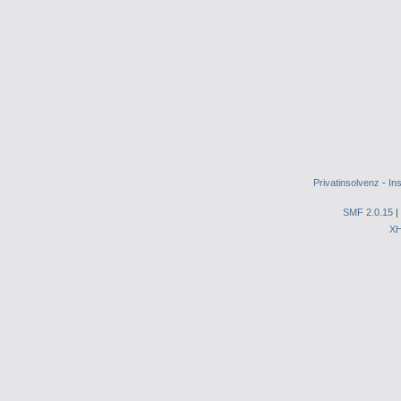
Privatinsolvenz
-
In
SMF 2.0.15
|
X