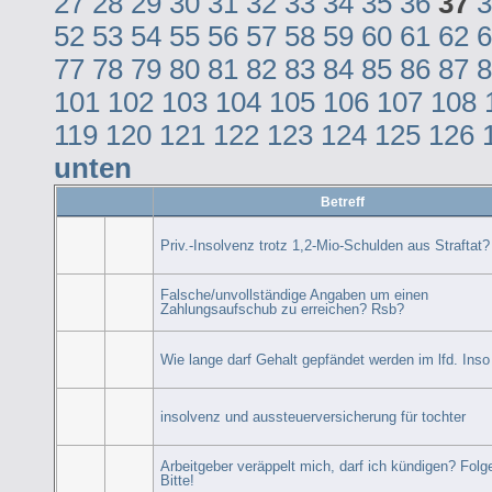
27
28
29
30
31
32
33
34
35
36
37
3
52
53
54
55
56
57
58
59
60
61
62
6
77
78
79
80
81
82
83
84
85
86
87
8
101
102
103
104
105
106
107
108
119
120
121
122
123
124
125
126
unten
Betreff
Priv.-Insolvenz trotz 1,2-Mio-Schulden aus Straftat?
Falsche/unvollständige Angaben um einen
Zahlungsaufschub zu erreichen? Rsb?
Wie lange darf Gehalt gepfändet werden im lfd. Inso
insolvenz und aussteuerversicherung für tochter
Arbeitgeber veräppelt mich, darf ich kündigen? Folg
Bitte!