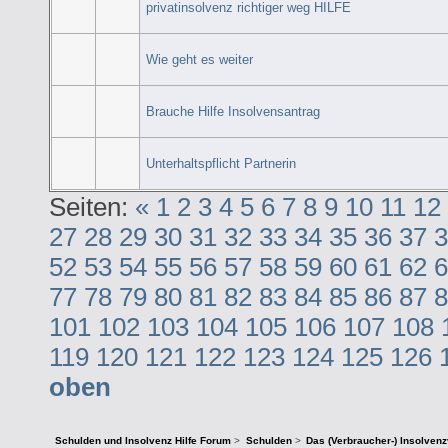
privatinsolvenz richtiger weg HILFE
Wie geht es weiter
Brauche Hilfe Insolvensantrag
Unterhaltspflicht Partnerin
Seiten:
«
1
2
3
4
5
6
7
8
9
10
11
12
27
28
29
30
31
32
33
34
35
36
37
3
52
53
54
55
56
57
58
59
60
61
62
6
77
78
79
80
81
82
83
84
85
86
87
8
101
102
103
104
105
106
107
108
119
120
121
122
123
124
125
126
oben
Schulden und Insolvenz Hilfe Forum
>
Schulden
>
Das (Verbraucher-) Insolven