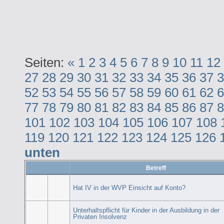
Seiten:
«
1
2
3
4
5
6
7
8
9
10
11
12
27
28
29
30
31
32
33
34
35
36
37
3
52
53
54
55
56
57
58
59
60
61
62
6
77
78
79
80
81
82
83
84
85
86
87
8
101
102
103
104
105
106
107
108
119
120
121
122
123
124
125
126
unten
Betreff
Hat IV in der WVP Einsicht auf Konto?
Unterhaltspflicht für Kinder in der Ausbildung in der
Privaten Insolvenz