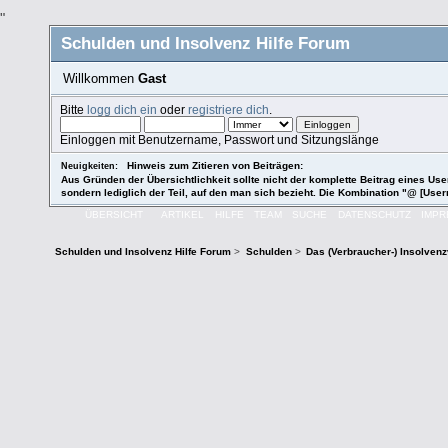
"
Schulden und Insolvenz Hilfe Forum
Willkommen
Gast
Bitte
logg dich ein
oder
registriere dich
.
Einloggen mit Benutzername, Passwort und Sitzungslänge
Hinweis zum Zitieren von Beiträgen:
Neuigkeiten:
Aus Gründen der Übersichtlichkeit sollte nicht der komplette Beitrag eines User
sondern lediglich der Teil, auf den man sich bezieht. Die Kombination "@ [User
ÜBERSICHT
ARTIKEL
HILFE
TEAM
SUCHE
DATENSCHUTZ
IMP
Schulden und Insolvenz Hilfe Forum
>
Schulden
>
Das (Verbraucher-) Insolven