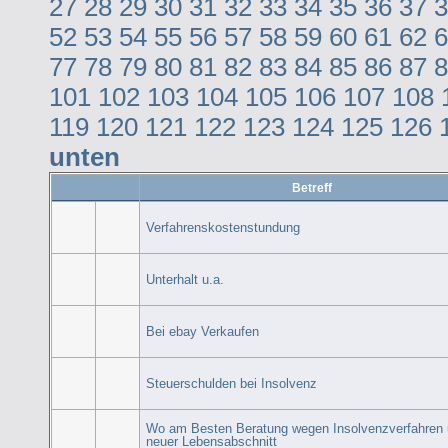
27
28
29
30
31
32
33
34
35
36
37
3
52
53
54
55
56
57
58
59
60
61
62
6
77
78
79
80
81
82
83
84
85
86
87
8
101
102
103
104
105
106
107
108
119
120
121
122
123
124
125
126
unten
Betreff
Verfahrenskostenstundung
Unterhalt u.a.
Bei ebay Verkaufen
Steuerschulden bei Insolvenz
Wo am Besten Beratung wegen Insolvenzverfahren
neuer Lebensabschnitt