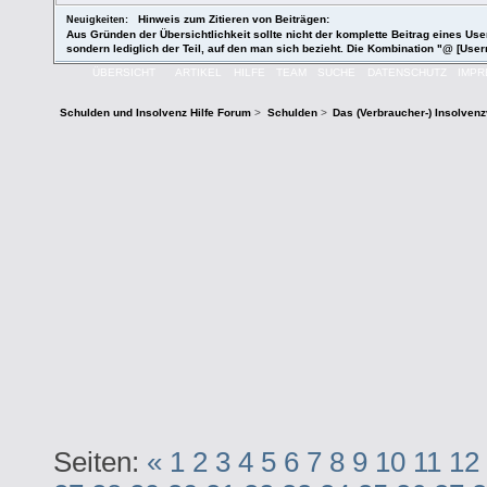
Hinweis zum Zitieren von Beiträgen:
Neuigkeiten:
Aus Gründen der Übersichtlichkeit sollte nicht der komplette Beitrag eines User
sondern lediglich der Teil, auf den man sich bezieht. Die Kombination "@ [User
ÜBERSICHT
ARTIKEL
HILFE
TEAM
SUCHE
DATENSCHUTZ
IMP
Schulden und Insolvenz Hilfe Forum
>
Schulden
>
Das (Verbraucher-) Insolven
Seiten:
«
1
2
3
4
5
6
7
8
9
10
11
12