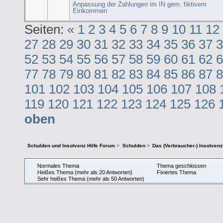
Anpassung der Zahlungen im IN gem. fiktivem
Einkommen
Seiten:
«
1
2
3
4
5
6
7
8
9
10
11
12
27
28
29
30
31
32
33
34
35
36
37
3
52
53
54
55
56
57
58
59
60
61
62
6
77
78
79
80
81
82
83
84
85
86
87
8
101
102
103
104
105
106
107
108
119
120
121
122
123
124
125
126
oben
Schulden und Insolvenz Hilfe Forum
>
Schulden
>
Das (Verbraucher-) Insolven
Normales Thema
Thema geschlossen
Heißes Thema (mehr als 20 Antworten)
Fixiertes Thema
Sehr heißes Thema (mehr als 50 Antworten)