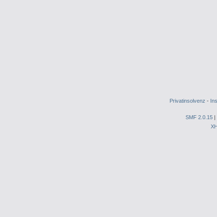
Privatinsolvenz
-
In
SMF 2.0.15
|
X