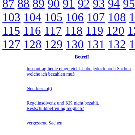
87
88
89
90
91
92
93
94
95
103
104
105
106
107
108
1
115
116
117
118
119
120
1
127
128
129
130
131
132
1
Betreff
Insoantrag heute eingereicht, habe jedoch noch Sachen
welche ich bezahlen muß
Neu hier :o(((
Regelinsolvenz und KK nicht bezahlt,
Restschuldbefreiung möglich?
vergessene Sachen