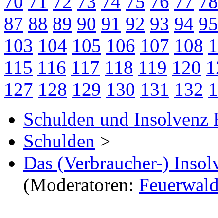
70
71
72
73
74
75
76
77
78
87
88
89
90
91
92
93
94
95
103
104
105
106
107
108
1
115
116
117
118
119
120
1
127
128
129
130
131
132
1
Schulden und Insolvenz 
Schulden
>
Das (Verbraucher-) Insol
(Moderatoren:
Feuerwal