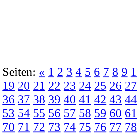
Seiten:
«
1
2
3
4
5
6
7
8
9
1
19
20
21
22
23
24
25
26
27
36
37
38
39
40
41
42
43
44
53
54
55
56
57
58
59
60
61
70
71
72
73
74
75
76
77
78