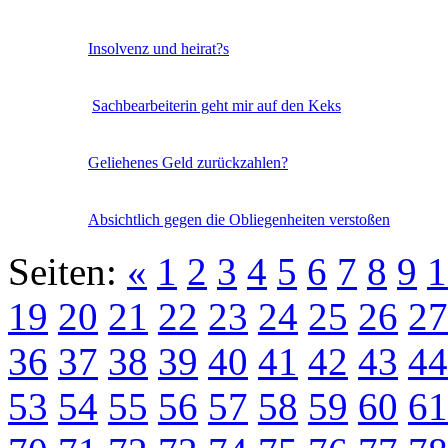
Insolvenz und heirat?s
Sachbearbeiterin geht mir auf den Keks
Geliehenes Geld zurückzahlen?
Absichtlich gegen die Obliegenheiten verstoßen
Seiten:
«
1
2
3
4
5
6
7
8
9
1
19
20
21
22
23
24
25
26
27
36
37
38
39
40
41
42
43
44
53
54
55
56
57
58
59
60
61