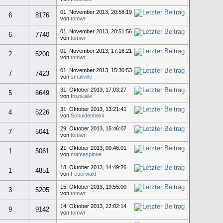
01. November 2013, 20:58:19
6
8176
von
tomwr
01. November 2013, 20:51:56
6
7740
von
tomwr
01. November 2013, 17:16:21
2
5200
von
tomwr
01. November 2013, 15:30:53
7
7423
von
smallville
31. Oktober 2013, 17:03:27
5
6649
von
Insokalle
31. Oktober 2013, 13:21:41
4
5226
von
Schuldenheini
29. Oktober 2013, 15:46:07
7
5041
von
tomwr
21. Oktober 2013, 09:46:01
1
5061
von
mamaspinne
18. Oktober 2013, 14:49:26
1
4851
von
Feuerwald
15. Oktober 2013, 19:55:00
3
5205
von
tomwr
14. Oktober 2013, 22:02:14
9
9142
von
tomwr