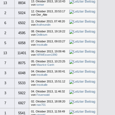
13. Oktober 2013, 18:10:43
13
8834
von
tomwr
12. Oktober 2013, 20:53:17
2
5024
von Der_Alte
11. Oktober 2013, 07:48:20
6
6502
von
Arafreundin
08. Oktober 2013, 19:19:22
2
4595
von
Deliktum
07. Oktober 2013, 09:03:27
5
6058
von
Insokalle
06. Oktober 2013, 19:09:46
13
11401
von
NRWEssen1990
05. Oktober 2013, 10:23:25
7
8075
von
Maurice Garin
04. Oktober 2013, 16:00:41
3
6048
von
Insokalle
04. Oktober 2013, 15:51:12
3
5533
von
Insokalle
04. Oktober 2013, 11:46:32
3
5922
von
Feuerwald
02. Oktober 2013, 18:08:20
7
6927
von
nas701
01. Oktober 2013, 11:59:49
1
5541
von
sinagirl