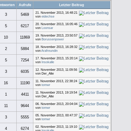
ntworten
Aufrufe
Letzter Beitrag
21. November 2013, 16:48:21
3
5469
von
eidechse
20. November 2013, 16:05:46
5
6217
von
Loonsar
19. November 2013, 23:50:57
10
11869
von
Borussenpower
18. November 2013, 16:28:32
2
5884
von
Arafreundin
17. November 2013, 15:20:14
5
7254
von
Insokalle
12. November 2013, 11:09:56
3
6035
von Der_Alte
11. November 2013, 22:38:24
16
11190
von
tomwr
11. November 2013, 19:19:54
1
4411
von Der_Alte
06. November 2013, 20:04:04
11
9644
von
tomwr
05. November 2013, 00:47:37
3
5555
von
tomwr
02. November 2013, 11:19:10
4
6274
von
Insokalle