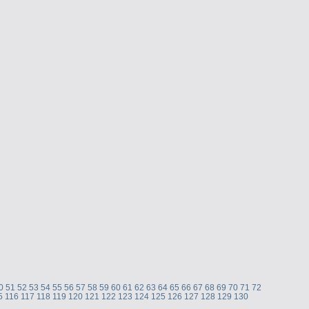
0
51
52
53
54
55
56
57
58
59
60
61
62
63
64
65
66
67
68
69
70
71
72
5
116
117
118
119
120
121
122
123
124
125
126
127
128
129
130