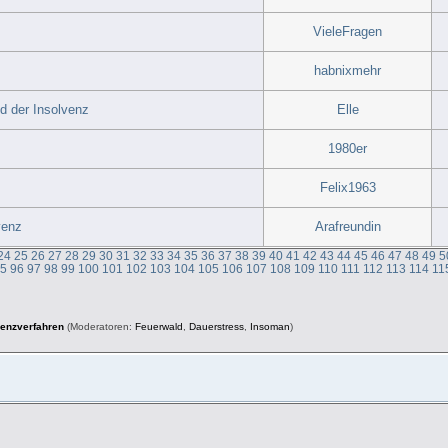
VieleFragen
habnixmehr
d der Insolvenz
Elle
1980er
Felix1963
venz
Arafreundin
24
25
26
27
28
29
30
31
32
33
34
35
36
37
38
39
40
41
42
43
44
45
46
47
48
49
5
95
96
97
98
99
100
101
102
103
104
105
106
107
108
109
110
111
112
113
114
11
venzverfahren
(Moderatoren:
Feuerwald
,
Dauerstress
,
Insoman
)