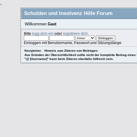
"
Schulden und Insolvenz Hilfe Forum
Willkommen
Gast
Bitte
logg dich ein
oder
registriere dich
.
Einloggen mit Benutzername, Passwort und Sitzungslänge
Hinweis zum Zitieren von Beiträgen:
Neuigkeiten:
Aus Gründen der Übersichtlichkeit sollte nicht der komplette Beitrag eines 
"@ [Username]" kann beim Zitieren ebenfalls hilfreich sein.