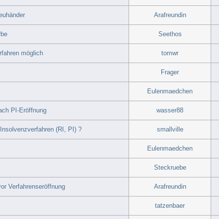
reuhänder
Arafreundin
rbe
Seethos
rfahren möglich
tomwr
Frager
Eulenmaedchen
ach PI-Eröffnung
wasser88
Insolvenzverfahren (RI, PI) ?
smallville
Eulenmaedchen
Steckruebe
or Verfahrenseröffnung
Arafreundin
tatzenbaer