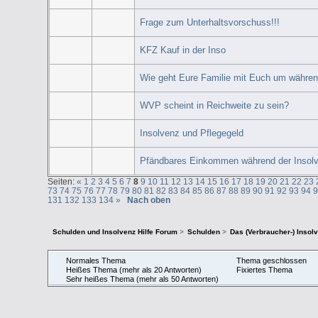
Frage zum Unterhaltsvorschuss!!!
KFZ Kauf in der Inso
Wie geht Eure Familie mit Euch um währen
WVP scheint in Reichweite zu sein?
Insolvenz und Pflegegeld
Pfändbares Einkommen während der Insol
Seiten:
«
1
2
3
4
5
6
7
8
9
10
11
12
13
14
15
16
17
18
19
20
21
22
23
73
74
75
76
77
78
79
80
81
82
83
84
85
86
87
88
89
90
91
92
93
94
131
132
133
134
»
Nach oben
Schulden und Insolvenz Hilfe Forum
>
Schulden
>
Das (Verbraucher-) Insol
Normales Thema
Thema geschlossen
Heißes Thema (mehr als 20 Antworten)
Fixiertes Thema
Sehr heißes Thema (mehr als 50 Antworten)