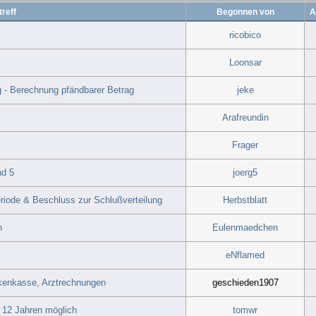
reff
Begonnen von
A
ricobico
Loonsar
 - Berechnung pfändbarer Betrag
jeke
Arafreundin
Frager
nd 5
joerg5
riode & Beschluss zur Schlußverteilung
Herbstblatt
n
Eulenmaedchen
eNflamed
nkenkasse, Arztrechnungen
geschieden1907
 12 Jahren möglich
tomwr