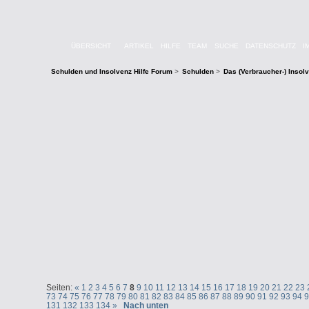
ÜBERSICHT
ARTIKEL
HILFE
TEAM
SUCHE
DATENSCHUTZ
I
Schulden und Insolvenz Hilfe Forum
>
Schulden
>
Das (Verbraucher-) Insol
Seiten:
«
1
2
3
4
5
6
7
8
9
10
11
12
13
14
15
16
17
18
19
20
21
22
23
73
74
75
76
77
78
79
80
81
82
83
84
85
86
87
88
89
90
91
92
93
94
131
132
133
134
»
Nach unten