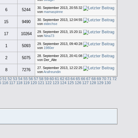
30. September 2013, 20:55:32
6
5244
von
mamaspinne
30. September 2013, 12:04:55
15
9490
von
eidechse
29. September 2013, 15:20:11
17
10264
von
Nina73
29. September 2013, 09:40:28
1
5093
von
1980er
28. September 2013, 20:41:08
2
5075
von Der_Alte
27. September 2013, 12:22:25
8
7276
von
Arafreundin
0
51
52
53
54
55
56
57
58
59
60
61
62
63
64
65
66
67
68
69
70
71
72
5
116
117
118
119
120
121
122
123
124
125
126
127
128
129
130