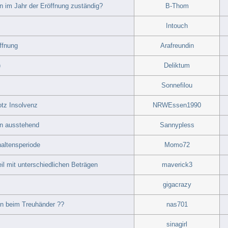
n im Jahr der Eröffnung zuständig?
B-Thom
Intouch
ffnung
Arafreundin
)
Deliktum
Sonnefilou
tz Insolvenz
NRWEssen1990
in ausstehend
Sannypless
haltensperiode
Momo72
l mit unterschiedlichen Beträgen
maverick3
gigacrazy
n beim Treuhänder ??
nas701
sinagirl