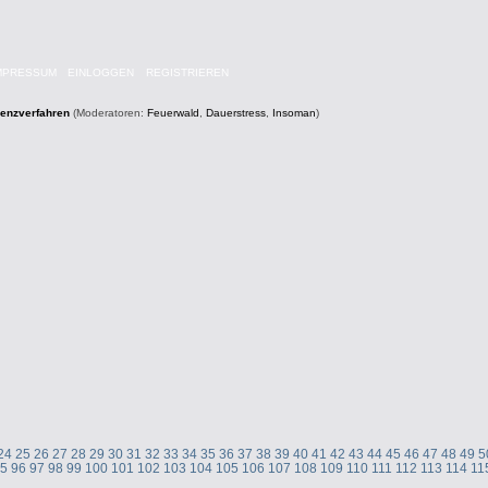
MPRESSUM
EINLOGGEN
REGISTRIEREN
venzverfahren
(Moderatoren:
Feuerwald
,
Dauerstress
,
Insoman
)
24
25
26
27
28
29
30
31
32
33
34
35
36
37
38
39
40
41
42
43
44
45
46
47
48
49
5
95
96
97
98
99
100
101
102
103
104
105
106
107
108
109
110
111
112
113
114
11