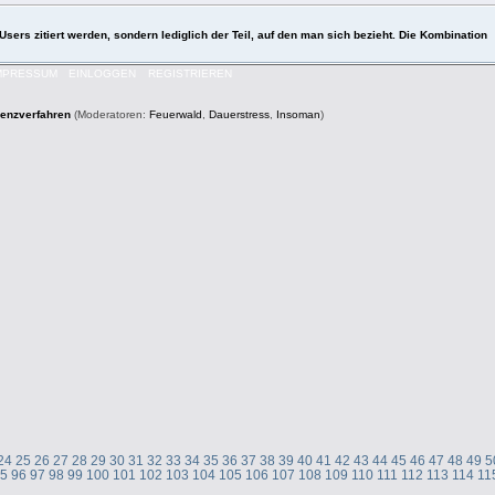
Users zitiert werden, sondern lediglich der Teil, auf den man sich bezieht. Die Kombination
MPRESSUM
EINLOGGEN
REGISTRIEREN
venzverfahren
(Moderatoren:
Feuerwald
,
Dauerstress
,
Insoman
)
24
25
26
27
28
29
30
31
32
33
34
35
36
37
38
39
40
41
42
43
44
45
46
47
48
49
5
95
96
97
98
99
100
101
102
103
104
105
106
107
108
109
110
111
112
113
114
11