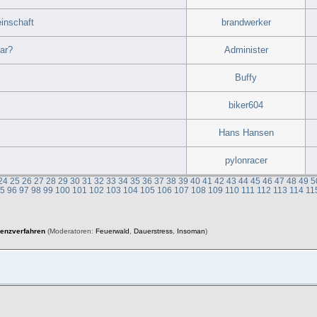
einschaft
brandwerker
ar?
Administer
Buffy
biker604
Hans Hansen
pylonracer
24
25
26
27
28
29
30
31
32
33
34
35
36
37
38
39
40
41
42
43
44
45
46
47
48
49
5
95
96
97
98
99
100
101
102
103
104
105
106
107
108
109
110
111
112
113
114
11
venzverfahren
(Moderatoren:
Feuerwald
,
Dauerstress
,
Insoman
)