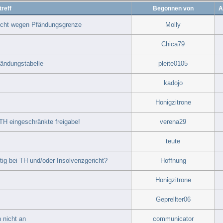
reff
Begonnen von
A
flicht wegen Pfändungsgrenze
Molly
Chica79
fändungstabelle
pleite0105
kadojo
Honigzitrone
H eingeschränkte freigabe!
verena29
teute
tig bei TH und/oder Insolvenzgericht?
Hoffnung
Honigzitrone
Geprellter06
 nicht an
communicator