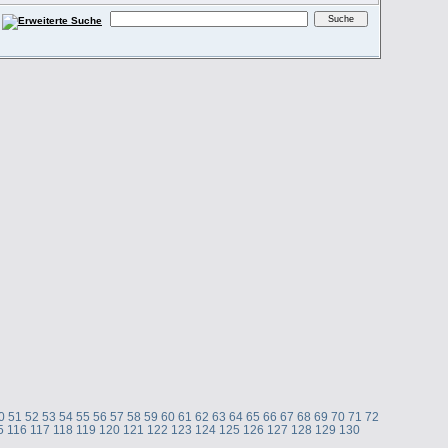
0
51
52
53
54
55
56
57
58
59
60
61
62
63
64
65
66
67
68
69
70
71
72
5
116
117
118
119
120
121
122
123
124
125
126
127
128
129
130