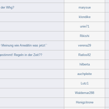
d der Whg?
marysue
klondike
unie71
Rikishi
 Meinung wie Anwältin was jetzt``
verena29
estimmt! Regeln in der Zeit??
Ratlos82
hilberta
auchpleite
Lutz1
Waldemar288
Honigzitrone