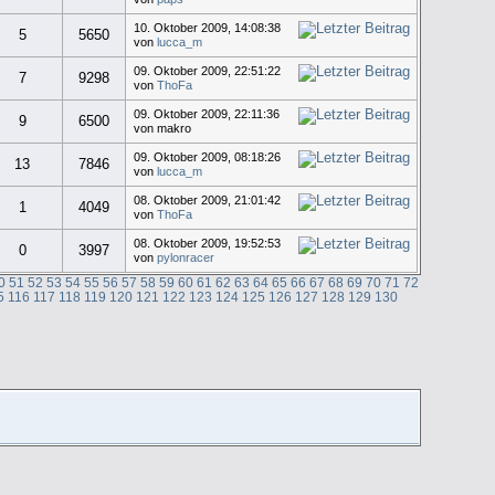
10. Oktober 2009, 14:08:38
5
5650
von
lucca_m
09. Oktober 2009, 22:51:22
7
9298
von
ThoFa
09. Oktober 2009, 22:11:36
9
6500
von makro
09. Oktober 2009, 08:18:26
13
7846
von
lucca_m
08. Oktober 2009, 21:01:42
1
4049
von
ThoFa
08. Oktober 2009, 19:52:53
0
3997
von
pylonracer
0
51
52
53
54
55
56
57
58
59
60
61
62
63
64
65
66
67
68
69
70
71
72
5
116
117
118
119
120
121
122
123
124
125
126
127
128
129
130