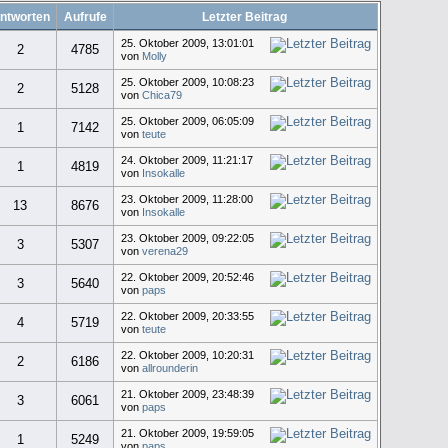
ntworten
Aufrufe
Letzter Beitrag
25. Oktober 2009, 13:01:01
2
4785
von
Molly
25. Oktober 2009, 10:08:23
2
5128
von
Chica79
25. Oktober 2009, 06:05:09
1
7142
von
teute
24. Oktober 2009, 11:21:17
1
4819
von
Insokalle
23. Oktober 2009, 11:28:00
13
8676
von
Insokalle
23. Oktober 2009, 09:22:05
3
5307
von
verena29
22. Oktober 2009, 20:52:46
3
5640
von
paps
22. Oktober 2009, 20:33:55
4
5719
von
teute
22. Oktober 2009, 10:20:31
2
6186
von
allrounderin
21. Oktober 2009, 23:48:39
3
6061
von
paps
21. Oktober 2009, 19:59:05
1
5249
von
paps