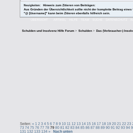
Hinweis zum Zitieren von Beiträgen:
Neuigkeiten:
Aus Gründen der Übersichtlichkeit sollte nicht der komplette Beitrag eines 
"@ [Username]" kann beim Zitieren ebenfalls hilfreich sein.
ÜBERSICHT
ARTIKEL
HILFE
TEAM
SUCHE
DATENSCHUTZ
I
Schulden und Insolvenz Hilfe Forum
>
Schulden
>
Das (Verbraucher-) Insol
Seiten:
«
1
2
3
4
5
6
7
8
9
10
11
12
13
14
15
16
17
18
19
20
21
22
23
73
74
75
76
77
78
79
80
81
82
83
84
85
86
87
88
89
90
91
92
93
94
131
132
133
134
»
Nach unten