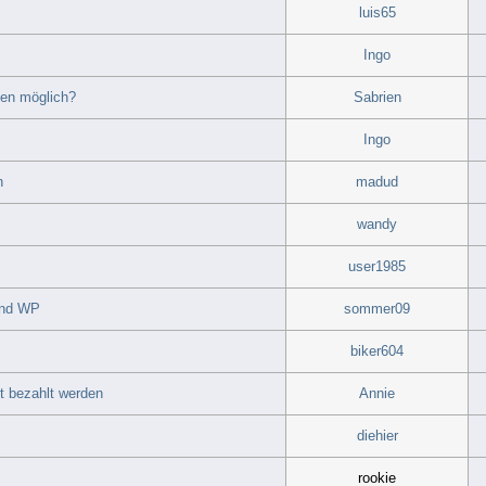
luis65
Ingo
len möglich?
Sabrien
Ingo
n
madud
wandy
user1985
end WP
sommer09
biker604
t bezahlt werden
Annie
diehier
rookie