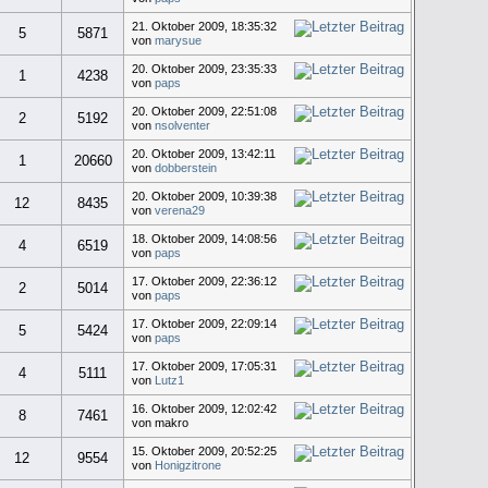
21. Oktober 2009, 18:35:32
5
5871
von
marysue
20. Oktober 2009, 23:35:33
1
4238
von
paps
20. Oktober 2009, 22:51:08
2
5192
von
nsolventer
20. Oktober 2009, 13:42:11
1
20660
von
dobberstein
20. Oktober 2009, 10:39:38
12
8435
von
verena29
18. Oktober 2009, 14:08:56
4
6519
von
paps
17. Oktober 2009, 22:36:12
2
5014
von
paps
17. Oktober 2009, 22:09:14
5
5424
von
paps
17. Oktober 2009, 17:05:31
4
5111
von
Lutz1
16. Oktober 2009, 12:02:42
8
7461
von makro
15. Oktober 2009, 20:52:25
12
9554
von
Honigzitrone