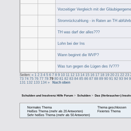
Vorzeitiger Vergleich mit der Gläubigergem
Stromrückzahlung - in Raten an TH abführb
TH was darf der alles???
Lohn bei der Ins
Wann beginnt die WVP?
Was tun gegen die Lügen des IV???
Seiten:
«
1
2
3
4
5
6
7
8
9
10
11
12
13
14
15
16
17
18
19
20
21
22
23
73
74
75
76
77
78
79
80
81
82
83
84
85
86
87
88
89
90
91
92
93
94
131
132
133
134
»
Nach oben
Schulden und Insolvenz Hilfe Forum
>
Schulden
>
Das (Verbraucher-) Insol
Normales Thema
Thema geschlossen
Heißes Thema (mehr als 20 Antworten)
Fixiertes Thema
Sehr heißes Thema (mehr als 50 Antworten)