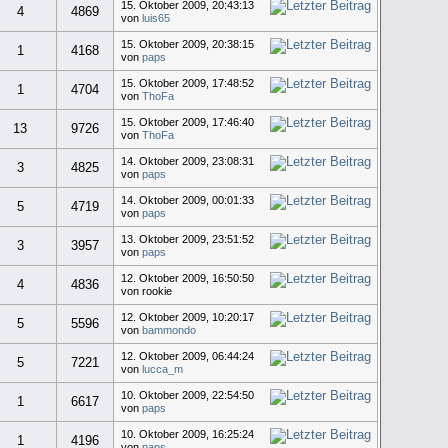
15. Oktober 2009, 20:43:13
4
4869
von
luis65
15. Oktober 2009, 20:38:15
1
4168
von
paps
15. Oktober 2009, 17:48:52
1
4704
von
ThoFa
15. Oktober 2009, 17:46:40
13
9726
von
ThoFa
14. Oktober 2009, 23:08:31
3
4825
von
paps
14. Oktober 2009, 00:01:33
5
4719
von
paps
13. Oktober 2009, 23:51:52
3
3957
von
paps
12. Oktober 2009, 16:50:50
4
4836
von rookie
12. Oktober 2009, 10:20:17
5
5596
von
bammondo
12. Oktober 2009, 06:44:24
5
7221
von
lucca_m
10. Oktober 2009, 22:54:50
1
6617
von
paps
10. Oktober 2009, 16:25:24
1
4196
von
paps