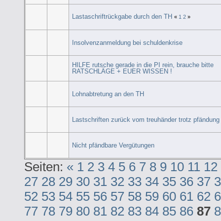
Lastaschriftrückgabe durch den TH
«
1
2
»
Insolvenzanmeldung bei schuldenkrise
HILFE rutsche gerade in die PI rein, brauche bitte
RATSCHLÄGE + EUER WISSEN !
Lohnabtretung an den TH
Lastschriften zurück vom treuhänder trotz pfändung
Nicht pfändbare Vergütungen
Seiten:
«
1
2
3
4
5
6
7
8
9
10
11
12
27
28
29
30
31
32
33
34
35
36
37
3
52
53
54
55
56
57
58
59
60
61
62
6
77
78
79
80
81
82
83
84
85
86
87
8