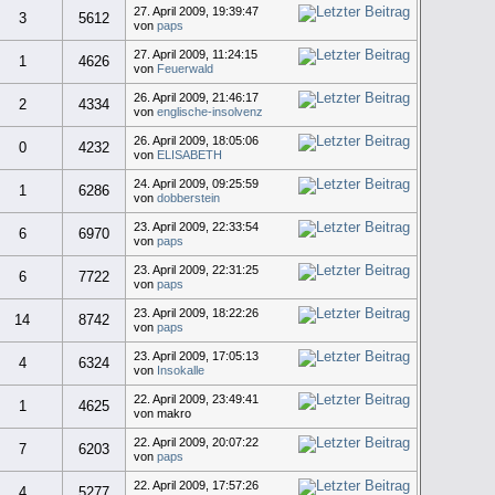
27. April 2009, 19:39:47
3
5612
von
paps
27. April 2009, 11:24:15
1
4626
von
Feuerwald
26. April 2009, 21:46:17
2
4334
von
englische-insolvenz
26. April 2009, 18:05:06
0
4232
von
ELISABETH
24. April 2009, 09:25:59
1
6286
von
dobberstein
23. April 2009, 22:33:54
6
6970
von
paps
23. April 2009, 22:31:25
6
7722
von
paps
23. April 2009, 18:22:26
14
8742
von
paps
23. April 2009, 17:05:13
4
6324
von
Insokalle
22. April 2009, 23:49:41
1
4625
von makro
22. April 2009, 20:07:22
7
6203
von
paps
22. April 2009, 17:57:26
4
5277