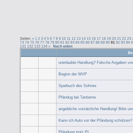
Seiten:
«
1
2
3
4
5
6
7
8
9
10
11
12
13
14
15
16
17
18
19
20
21
22
23
73
74
75
76
77
78
79
80
81
82
83
84
85
86
87
88
89
90
91
92
93
94
131
132
133
134
»
Nach unten
Bet
unerlaubte Handlung? Falsche Angaben vor
Beginn der WVP
Sparbuch des Sohnes
Pfändug bei Tantieme
angebliche vorsätzliche Handlung! Bitte um 
Kann ich Auto vor der Pfändung schützen?
Pfändung trotz PI