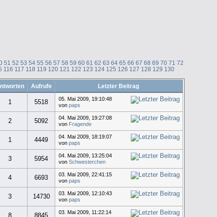
0
51
52
53
54
55
56
57
58
59
60
61
62
63
64
65
66
67
68
69
70
71
72
5
116
117
118
119
120
121
122
123
124
125
126
127
128
129
130
ntworten
Aufrufe
Letzter Beitrag
05. Mai 2009, 19:10:48
1
5518
von
paps
04. Mai 2009, 19:27:08
2
5092
von
Fragende
04. Mai 2009, 18:19:07
1
4449
von
paps
04. Mai 2009, 13:25:04
3
5954
von
Schwesterchen
03. Mai 2009, 22:41:15
4
6693
von
paps
03. Mai 2009, 12:10:43
3
14730
von
paps
03. Mai 2009, 11:22:14
8
8845