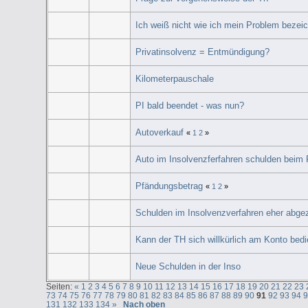
Ich weiß nicht wie ich mein Problem bezeic
Privatinsolvenz = Entmündigung?
Kilometerpauschale
PI bald beendet - was nun?
Autoverkauf
«
1
2
»
Auto im Insolvenzferfahren schulden beim
Pfändungsbetrag
«
1
2
»
Schulden im Insolvenzverfahren eher abge
Kann der TH sich willkürlich am Konto bed
Neue Schulden in der Inso
Seiten:
«
1
2
3
4
5
6
7
8
9
10
11
12
13
14
15
16
17
18
19
20
21
22
23
73
74
75
76
77
78
79
80
81
82
83
84
85
86
87
88
89
90
91
92
93
94
131
132
133
134
»
Nach oben