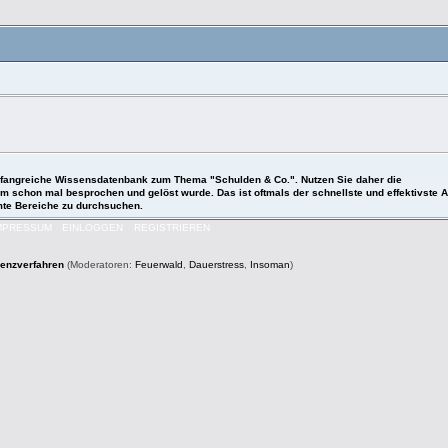
 umfangreiche Wissensdatenbank zum Thema "Schulden & Co.". Nutzen Sie daher die
roblem schon mal besprochen und gelöst wurde. Das ist oftmals der schnellste und effektivst
mmte Bereiche zu durchsuchen.
MPRESSUM
EINLOGGEN
REGISTRIEREN
venzverfahren
(Moderatoren:
Feuerwald
,
Dauerstress
,
Insoman
)