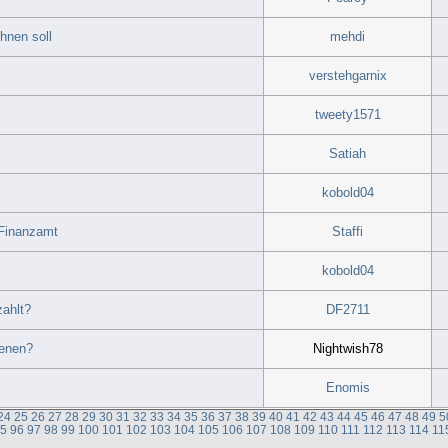
hnen soll
mehdi
verstehgarnix
tweety1571
Satiah
kobold04
 Finanzamt
Staffi
kobold04
zahlt?
DF2711
ienen?
Nightwish78
Enomis
24
25
26
27
28
29
30
31
32
33
34
35
36
37
38
39
40
41
42
43
44
45
46
47
48
49
5
95
96
97
98
99
100
101
102
103
104
105
106
107
108
109
110
111
112
113
114
11