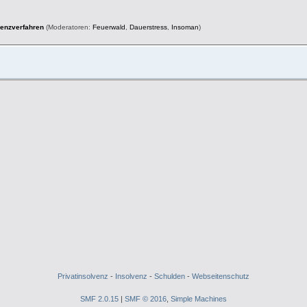
venzverfahren
(Moderatoren:
Feuerwald
,
Dauerstress
,
Insoman
)
Privatinsolvenz
-
Insolvenz
-
Schulden
-
Webseitenschutz
SMF 2.0.15
|
SMF © 2016
,
Simple Machines