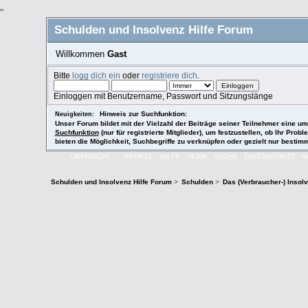
"
Schulden und Insolvenz Hilfe Forum
Willkommen
Gast
Bitte
logg dich ein
oder
registriere dich
.
Einloggen mit Benutzername, Passwort und Sitzungslänge
Hinweis zur Suchfunktion:
Neuigkeiten:
Unser Forum bildet mit der Vielzahl der Beiträge seiner Teilnehmer eine
Suchfunktion
(nur für registrierte Mitglieder), um festzustellen, ob Ihr P
bieten die Möglichkeit, Suchbegriffe zu verknüpfen oder gezielt nur besti
ÜBERSICHT
ARTIKEL
HILFE
TEAM
SUCHE
DATENSCHUTZ
I
Schulden und Insolvenz Hilfe Forum
>
Schulden
>
Das (Verbraucher-) Insol