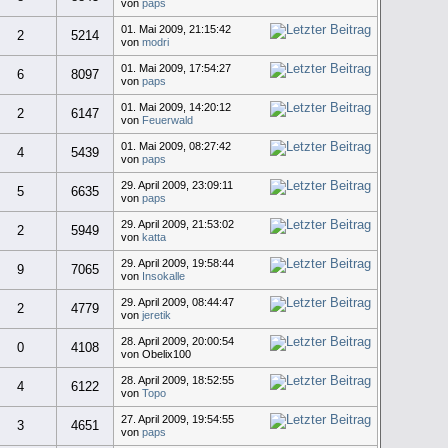
von
paps
01. Mai 2009, 21:15:42
2
5214
von
modri
01. Mai 2009, 17:54:27
6
8097
von
paps
01. Mai 2009, 14:20:12
2
6147
von
Feuerwald
01. Mai 2009, 08:27:42
4
5439
von
paps
29. April 2009, 23:09:11
5
6635
von
paps
29. April 2009, 21:53:02
2
5949
von
katta
29. April 2009, 19:58:44
9
7065
von
Insokalle
29. April 2009, 08:44:47
2
4779
von
jeretik
28. April 2009, 20:00:54
0
4108
von Obelix100
28. April 2009, 18:52:55
4
6122
von
Topo
27. April 2009, 19:54:55
3
4651
von
paps