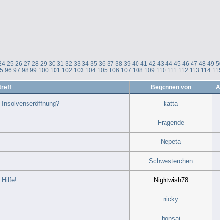
24
25
26
27
28
29
30
31
32
33
34
35
36
37
38
39
40
41
42
43
44
45
46
47
48
49
5
95
96
97
98
99
100
101
102
103
104
105
106
107
108
109
110
111
112
113
114
11
reff
Begonnen von
A
 Insolvenseröffnung?
katta
Fragende
Nepeta
Schwesterchen
Hilfe!
Nightwish78
nicky
bonsai