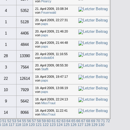
von
Pearcy
21. April 2009, 15:08:34
4
5352
von
Feuerwald
20. April 2009, 22:27:31
1
5128
von
paps
20. April 2009, 21:46:20
1
4406
von
paps
20. April 2009, 21:44:48
1
4844
von
paps
20. April 2009, 11:16:55
28
13390
von
kobold04
20. April 2009, 08:55:30
3
7564
von
Staffi
19. April 2009, 19:47:17
22
12614
von
paps
19. April 2009, 13:06:19
10
7929
von
paps
18. April 2009, 22:24:13
9
5642
von
MissTraut
18. April 2009, 11:22:41
14
8066
von
MissTraut
0
51
52
53
54
55
56
57
58
59
60
61
62
63
64
65
66
67
68
69
70
71
72
5
116
117
118
119
120
121
122
123
124
125
126
127
128
129
130