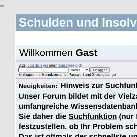
"
Schulden und Insolv
Willkommen
Gast
Bitte
logg dich ein
oder
registriere dich
.
Einloggen mit Benutzername, Passwort und Sitzungslänge
Hinweis zur Suchfunk
Neuigkeiten:
Unser Forum bildet mit der Vielz
umfangreiche Wissensdatenbank
Sie daher die
Suchfunktion
(nur 
festzustellen, ob Ihr Problem s
Das ist oftmals der schnellste u