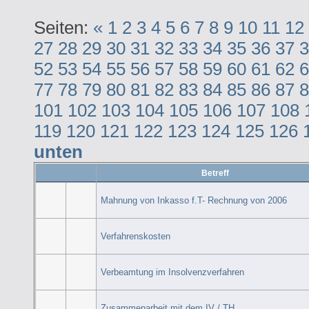
Seiten:
«
1
2
3
4
5
6
7
8
9
10
11
12
27
28
29
30
31
32
33
34
35
36
37
3
52
53
54
55
56
57
58
59
60
61
62
6
77
78
79
80
81
82
83
84
85
86
87
8
101
102
103
104
105
106
107
108
119
120
121
122
123
124
125
126
unten
Betreff
Mahnung von Inkasso f.T- Rechnung von 2006
Verfahrenskosten
Verbeamtung im Insolvenzverfahren
Zusammenarbeit mit dem IV / TH