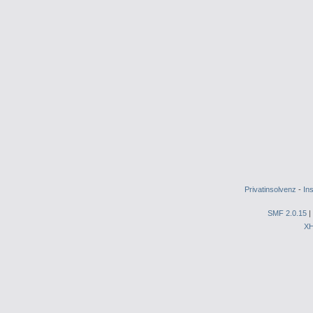
Privatinsolvenz
-
In
SMF 2.0.15
|
X