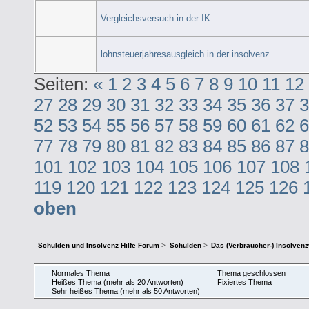
Vergleichsversuch in der IK
lohnsteuerjahresausgleich in der insolvenz
Seiten:
«
1
2
3
4
5
6
7
8
9
10
11
12
27
28
29
30
31
32
33
34
35
36
37
3
52
53
54
55
56
57
58
59
60
61
62
6
77
78
79
80
81
82
83
84
85
86
87
8
101
102
103
104
105
106
107
108
119
120
121
122
123
124
125
126
oben
Schulden und Insolvenz Hilfe Forum
>
Schulden
>
Das (Verbraucher-) Insolven
Normales Thema
Thema geschlossen
Heißes Thema (mehr als 20 Antworten)
Fixiertes Thema
Sehr heißes Thema (mehr als 50 Antworten)