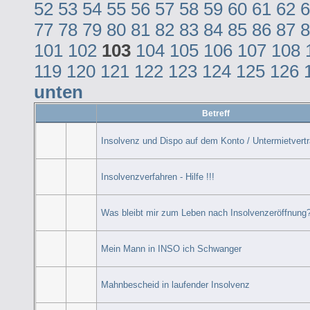
52
53
54
55
56
57
58
59
60
61
62
6
77
78
79
80
81
82
83
84
85
86
87
8
101
102
103
104
105
106
107
108
119
120
121
122
123
124
125
126
unten
Betreff
Insolvenz und Dispo auf dem Konto / Untermietvert
Insolvenzverfahren - Hilfe !!!
Was bleibt mir zum Leben nach Insolvenzeröffnung
Mein Mann in INSO ich Schwanger
Mahnbescheid in laufender Insolvenz