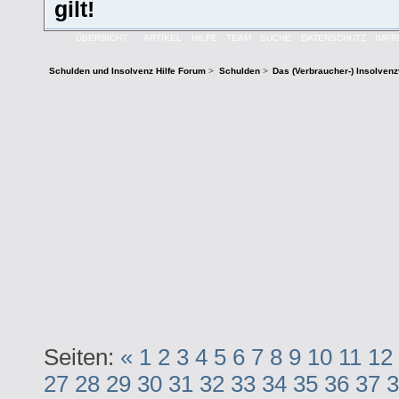
gilt!
ÜBERSICHT
ARTIKEL
HILFE
TEAM
SUCHE
DATENSCHUTZ
IMP
Schulden und Insolvenz Hilfe Forum
>
Schulden
>
Das (Verbraucher-) Insolven
Seiten:
«
1
2
3
4
5
6
7
8
9
10
11
12
27
28
29
30
31
32
33
34
35
36
37
3