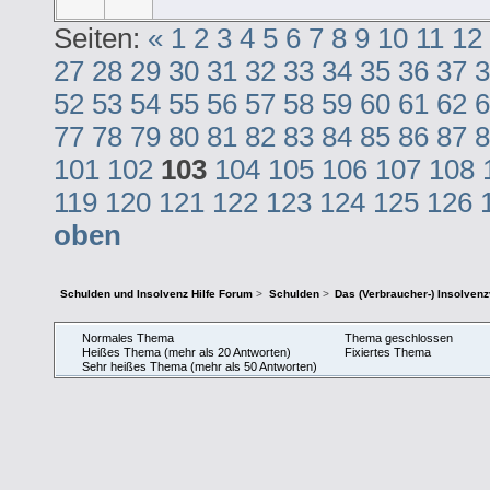
Seiten:
«
1
2
3
4
5
6
7
8
9
10
11
12
27
28
29
30
31
32
33
34
35
36
37
3
52
53
54
55
56
57
58
59
60
61
62
6
77
78
79
80
81
82
83
84
85
86
87
8
101
102
103
104
105
106
107
108
119
120
121
122
123
124
125
126
oben
Schulden und Insolvenz Hilfe Forum
>
Schulden
>
Das (Verbraucher-) Insolven
Normales Thema
Thema geschlossen
Heißes Thema (mehr als 20 Antworten)
Fixiertes Thema
Sehr heißes Thema (mehr als 50 Antworten)