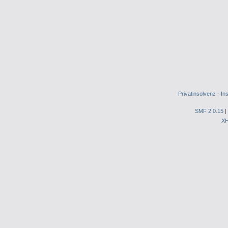
Privatinsolvenz
-
In
SMF 2.0.15
|
X