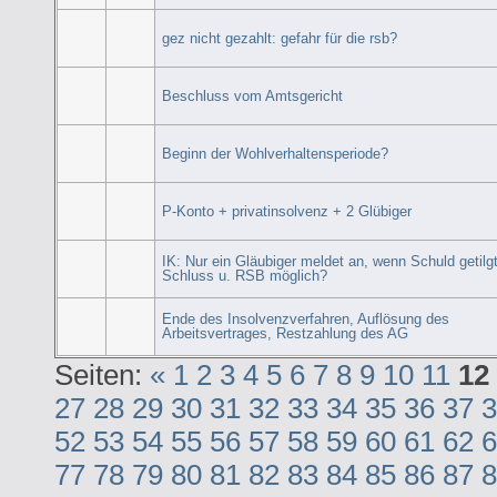
gez nicht gezahlt: gefahr für die rsb?
Beschluss vom Amtsgericht
Beginn der Wohlverhaltensperiode?
P-Konto + privatinsolvenz + 2 Glübiger
IK: Nur ein Gläubiger meldet an, wenn Schuld getilg
Schluss u. RSB möglich?
Ende des Insolvenzverfahren, Auflösung des
Arbeitsvertrages, Restzahlung des AG
Seiten:
«
1
2
3
4
5
6
7
8
9
10
11
12
27
28
29
30
31
32
33
34
35
36
37
3
52
53
54
55
56
57
58
59
60
61
62
6
77
78
79
80
81
82
83
84
85
86
87
8