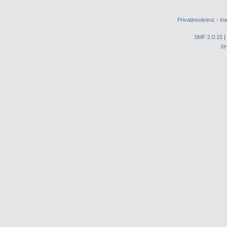
Privatinsolvenz
-
In
SMF 2.0.15
|
X