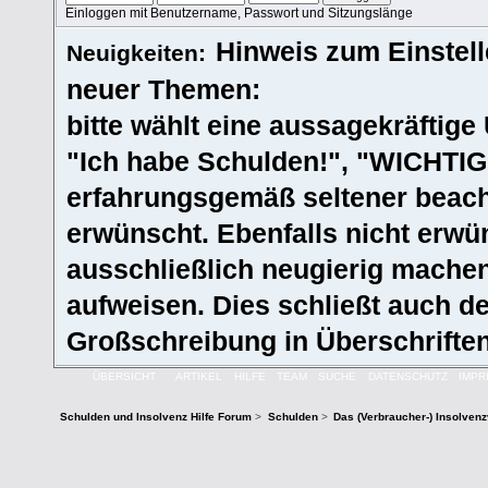
Einloggen mit Benutzername, Passwort und Sitzungslänge
Hinweis zum Einstel
Neuigkeiten:
neuer Themen:
bitte wählt eine aussagekräftige Ü
"Ich habe Schulden!", "WICHTIG!
erfahrungsgemäß seltener beacht
erwünscht. Ebenfalls nicht erwün
ausschließlich neugierig machen
aufweisen. Dies schließt auch 
Großschreibung in Überschriften
ÜBERSICHT
ARTIKEL
HILFE
TEAM
SUCHE
DATENSCHUTZ
IMP
Schulden und Insolvenz Hilfe Forum
>
Schulden
>
Das (Verbraucher-) Insolven