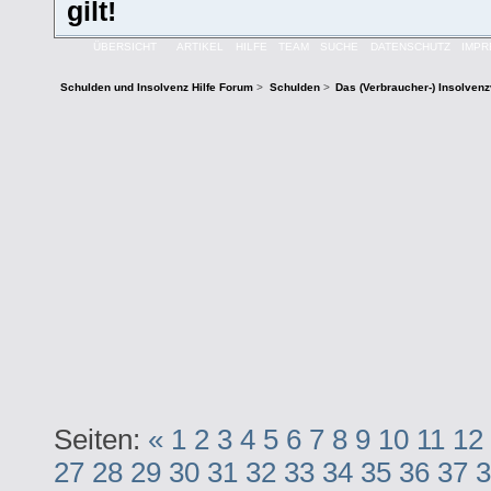
gilt!
ÜBERSICHT
ARTIKEL
HILFE
TEAM
SUCHE
DATENSCHUTZ
IMP
Schulden und Insolvenz Hilfe Forum
>
Schulden
>
Das (Verbraucher-) Insolven
Seiten:
«
1
2
3
4
5
6
7
8
9
10
11
12
27
28
29
30
31
32
33
34
35
36
37
3