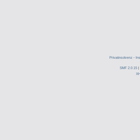
Privatinsolvenz
-
In
SMF 2.0.15
|
X