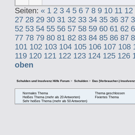
Seiten:
«
1
2
3
4
5
6
7
8
9
10
11
12
27
28
29
30
31
32
33
34
35
36
37
3
52
53
54
55
56
57
58
59
60
61
62
6
77
78
79
80
81
82
83
84
85
86
87
8
101
102
103
104
105
106
107
108
119
120
121
122
123
124
125
126
oben
Schulden und Insolvenz Hilfe Forum
>
Schulden
>
Das (Verbraucher-) Insolven
Normales Thema
Thema geschlossen
Heißes Thema (mehr als 20 Antworten)
Fixiertes Thema
Sehr heißes Thema (mehr als 50 Antworten)