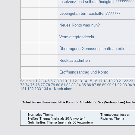
Insolvenz und selbstständigkeit?????????
Lebengefährten raushalten???????
Neues Konto was nun?
Vermieterpfandrecht
Übertragung Genossenschaftsanteile
Rücklastschriften
Eröffnungsantrag und Konto
Seiten:
«
1
2
3
4
5
6
7
8
9
10
11
12
13
14
15
16
17
18
19
20
21
22
23
73
74
75
76
77
78
79
80
81
82
83
84
85
86
87
88
89
90
91
92
93
94
131
132
133
134
»
Nach oben
Schulden und Insolvenz Hilfe Forum
>
Schulden
>
Das (Verbraucher-) Insol
Normales Thema
Thema geschlossen
Heißes Thema (mehr als 20 Antworten)
Fixiertes Thema
Sehr heißes Thema (mehr als 50 Antworten)