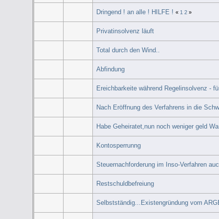
Dringend ! an alle ! HILFE !
«
1
2
»
Privatinsolvenz läuft
Total durch den Wind..
Abfindung
Ereichbarkeite während Regelinsolvenz - f
Nach Eröffnung des Verfahrens in die Sch
Habe Geheiratet,nun noch weniger geld W
Kontosperrunng
Steuernachforderung im Inso-Verfahren au
Restschuldbefreiung
Selbstständig...Existengründung vom ARG