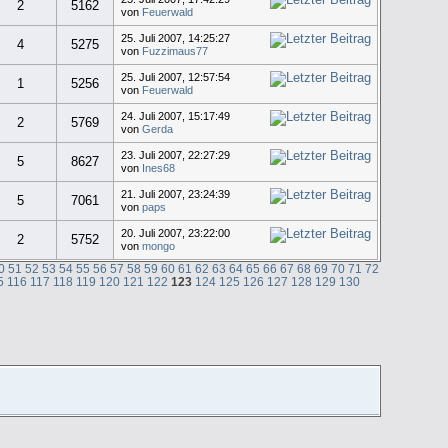
2
5162
von
Feuerwald
25. Juli 2007, 14:25:27
4
5275
von
Fuzzimaus77
25. Juli 2007, 12:57:54
1
5256
von
Feuerwald
24. Juli 2007, 15:17:49
2
5769
von
Gerda
23. Juli 2007, 22:27:29
5
8627
von
Ines68
21. Juli 2007, 23:24:39
5
7061
von
paps
20. Juli 2007, 23:22:00
2
5752
von
mongo
0
51
52
53
54
55
56
57
58
59
60
61
62
63
64
65
66
67
68
69
70
71
72
5
116
117
118
119
120
121
122
123
124
125
126
127
128
129
130