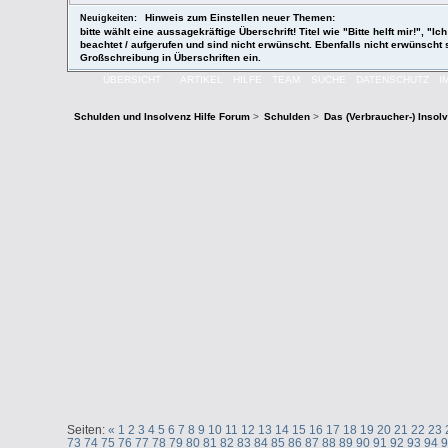
Hinweis zum Einstellen neuer Themen:
Neuigkeiten:
bitte wählt eine aussagekräftige Überschrift! Titel wie "Bitte helft mir!",
beachtet / aufgerufen und sind nicht erwünscht. Ebenfalls nicht erwünscht
Großschreibung in Überschriften ein.
ÜBERSICHT
ARTIKEL
HILFE
TEAM
SUCHE
DATENSCHUTZ
I
Schulden und Insolvenz Hilfe Forum
>
Schulden
>
Das (Verbraucher-) Insol
Seiten:
«
1
2
3
4
5
6
7
8
9
10
11
12
13
14
15
16
17
18
19
20
21
22
23
73
74
75
76
77
78
79
80
81
82
83
84
85
86
87
88
89
90
91
92
93
94