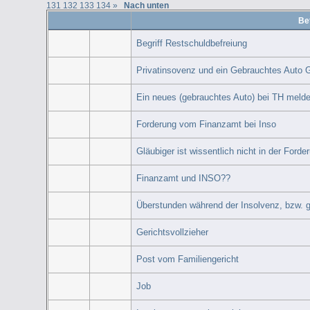
131
132
133
134
»
Nach unten
Bet
Begriff Restschuldbefreiung
Privatinsovenz und ein Gebrauchtes Aut
Ein neues (gebrauchtes Auto) bei TH meld
Forderung vom Finanzamt bei Inso
Gläubiger ist wissentlich nicht in der Forder
Finanzamt und INSO??
Überstunden während der Insolvenz, bzw. gi
Gerichtsvollzieher
Post vom Familiengericht
Job