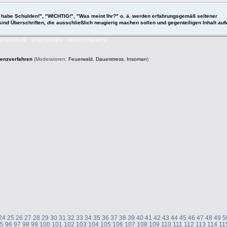
 "Ich habe Schulden!", "WICHTIG!", "Was meint Ihr?" o. ä. werden erfahrungsgemäß seltener
 sind Überschriften, die ausschließlich neugierig machen sollen und gegenteiligen Inhalt a
MPRESSUM
EINLOGGEN
REGISTRIEREN
venzverfahren
(Moderatoren:
Feuerwald
,
Dauerstress
,
Insoman
)
24
25
26
27
28
29
30
31
32
33
34
35
36
37
38
39
40
41
42
43
44
45
46
47
48
49
5
95
96
97
98
99
100
101
102
103
104
105
106
107
108
109
110
111
112
113
114
11