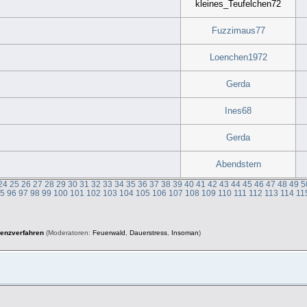
kleines_Teufelchen72
Fuzzimaus77
Loenchen1972
Gerda
Ines68
Gerda
Abendstern
24
25
26
27
28
29
30
31
32
33
34
35
36
37
38
39
40
41
42
43
44
45
46
47
48
49
5
95
96
97
98
99
100
101
102
103
104
105
106
107
108
109
110
111
112
113
114
11
venzverfahren
(Moderatoren:
Feuerwald
,
Dauerstress
,
Insoman
)