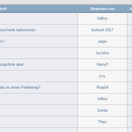
reff
Begonnen von
A
hilflos
o Geschenk bekommen
bozkurt-1917
en?
pepe
lucretia
ungsliste aber...
HarryP
yvy
bt es einen Freibetrag?
Roja54
hilflos
Gerda
Theo