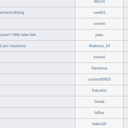
ditschi
errückzahlung
ruedi41
svennii
en? Hilfe wäre lieb ....
paps
d priv Insolvenz
Madness_63
svennii
Danamea
uschmidt0815
Katzeklo
Gerda
hilflos
hakko26