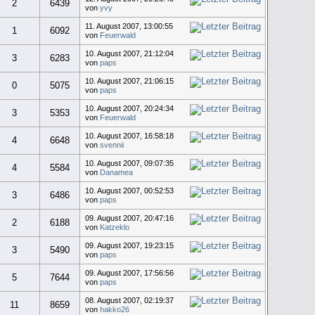
2
6439
von
yvy
11. August 2007, 13:00:55
1
6092
von
Feuerwald
10. August 2007, 21:12:04
3
6283
von
paps
10. August 2007, 21:06:15
0
5075
von
paps
10. August 2007, 20:24:34
3
5353
von
Feuerwald
10. August 2007, 16:58:18
4
6648
von
svennii
10. August 2007, 09:07:35
4
5584
von
Danamea
10. August 2007, 00:52:53
3
6486
von
paps
09. August 2007, 20:47:16
2
6188
von
Katzeklo
09. August 2007, 19:23:15
3
5490
von
paps
09. August 2007, 17:56:56
5
7644
von
paps
08. August 2007, 02:19:37
11
8659
von
hakko26