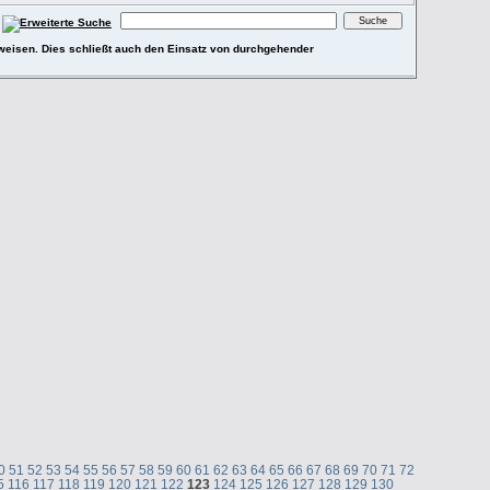
ufweisen. Dies schließt auch den Einsatz von durchgehender
0
51
52
53
54
55
56
57
58
59
60
61
62
63
64
65
66
67
68
69
70
71
72
5
116
117
118
119
120
121
122
123
124
125
126
127
128
129
130