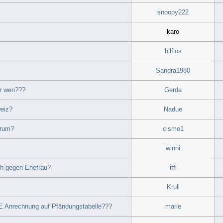
snoopy222
karo
hilflos
Sandra1980
ür wen???
Gerda
weiz?
Nadue
arum?
cismo1
winni
ch gegen Ehefrau?
iffi
Krull
E Anrechnung auf Pfändungstabelle???
marie