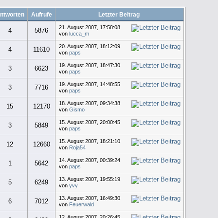
ntworten
Aufrufe
Letzter Beitrag
21. August 2007, 17:58:08
4
5876
von
lucca_m
20. August 2007, 18:12:09
4
11610
von
paps
19. August 2007, 18:47:30
3
6623
von
paps
19. August 2007, 14:48:55
3
7716
von
paps
18. August 2007, 09:34:38
15
12170
von
Gismo
15. August 2007, 20:00:45
3
5849
von
paps
15. August 2007, 18:21:10
12
12660
von
Roja54
14. August 2007, 00:39:24
1
5642
von
paps
13. August 2007, 19:55:19
5
6249
von
yvy
13. August 2007, 16:49:30
6
7012
von
Feuerwald
12. August 2007, 20:26:45