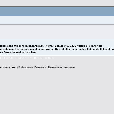
 umfangreiche Wissensdatenbank zum Thema "Schulden & Co.". Nutzen Sie daher die
roblem schon mal besprochen und gelöst wurde. Das ist oftmals der schnellste und effektivst
mmte Bereiche zu durchsuchen.
MPRESSUM
EINLOGGEN
REGISTRIEREN
venzverfahren
(Moderatoren:
Feuerwald
,
Dauerstress
,
Insoman
)