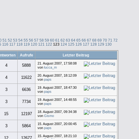
0
51
52
53
54
55
56
57
58
59
60
61
62
63
64
65
66
67
68
69
70
71
72
5
116
117
118
119
120
121
122
123
124
125
126
127
128
129
130
ntworten
Aufrufe
Letzter Beitrag
21. August 2007, 17:58:08
4
5888
von
lucca_m
20. August 2007, 18:12:09
4
11622
von
paps
19. August 2007, 18:47:30
3
6636
von
paps
19. August 2007, 14:48:55
3
7734
von
paps
18. August 2007, 09:34:38
15
12197
von
Gismo
15. August 2007, 20:00:45
3
5864
von
paps
15. August 2007, 18:21:10
12
12677