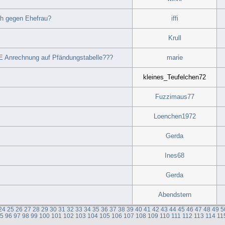
ch gegen Ehefrau?
iffi
Krull
E Anrechnung auf Pfändungstabelle???
marie
kleines_Teufelchen72
Fuzzimaus77
Loenchen1972
Gerda
Ines68
Gerda
Abendstern
24
25
26
27
28
29
30
31
32
33
34
35
36
37
38
39
40
41
42
43
44
45
46
47
48
49
5
95
96
97
98
99
100
101
102
103
104
105
106
107
108
109
110
111
112
113
114
11