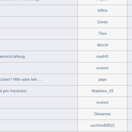
hilflos
Gerda
Theo
ditschi
errückzahlung
ruedi41
svennii
en? Hilfe wäre lieb ....
paps
d priv Insolvenz
Madness_63
svennii
Danamea
uschmidt0815