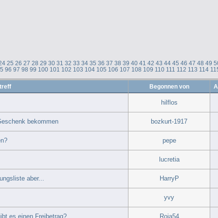
24
25
26
27
28
29
30
31
32
33
34
35
36
37
38
39
40
41
42
43
44
45
46
47
48
49
5
95
96
97
98
99
100
101
102
103
104
105
106
107
108
109
110
111
112
113
114
11
reff
Begonnen von
A
hilflos
o Geschenk bekommen
bozkurt-1917
en?
pepe
lucretia
ungsliste aber...
HarryP
yvy
bt es einen Freibetrag?
Roja54