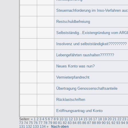
Steuernachforderung im Inso-Verfahren au
Restschuldbefreiung
Selbstständig...Existengründung vom ARG
Insolvenz und selbstständigkeit?????????
Lebengefährten raushalten???????
Neues Konto was nun?
Vermieterpfandrecht
Übertragung Genossenschaftsanteile
Rücklastschriften
Eröffnungsantrag und Konto
Seiten:
«
1
2
3
4
5
6
7
8
9
10
11
12
13
14
15
16
17
18
19
20
21
22
23
73
74
75
76
77
78
79
80
81
82
83
84
85
86
87
88
89
90
91
92
93
94
131
132
133
134
»
Nach oben