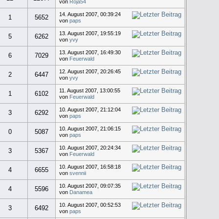
von
Roja54
14. August 2007, 00:39:24
1
5652
von
paps
13. August 2007, 19:55:19
5
6262
von
yvy
13. August 2007, 16:49:30
6
7029
von
Feuerwald
12. August 2007, 20:26:45
2
6447
von
yvy
11. August 2007, 13:00:55
1
6102
von
Feuerwald
10. August 2007, 21:12:04
3
6292
von
paps
10. August 2007, 21:06:15
0
5087
von
paps
10. August 2007, 20:24:34
3
5367
von
Feuerwald
10. August 2007, 16:58:18
4
6655
von
svennii
10. August 2007, 09:07:35
4
5596
von
Danamea
10. August 2007, 00:52:53
3
6492
von
paps