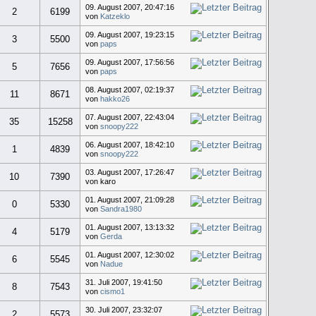
09. August 2007, 20:47:16
2
6199
von
Katzeklo
09. August 2007, 19:23:15
3
5500
von
paps
09. August 2007, 17:56:56
5
7656
von
paps
08. August 2007, 02:19:37
11
8671
von
hakko26
07. August 2007, 22:43:04
35
15258
von
snoopy222
06. August 2007, 18:42:10
1
4839
von
snoopy222
03. August 2007, 17:26:47
10
7390
von karo
01. August 2007, 21:09:28
0
5330
von
Sandra1980
01. August 2007, 13:13:32
4
5179
von
Gerda
01. August 2007, 12:30:02
6
5545
von
Nadue
31. Juli 2007, 19:41:50
8
7543
von
cismo1
30. Juli 2007, 23:32:07
2
5573