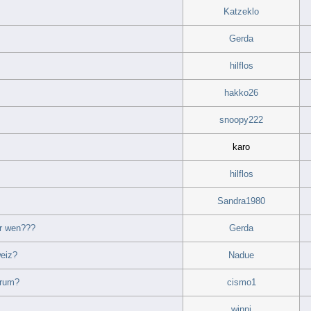
Katzeklo
Gerda
hilflos
hakko26
snoopy222
karo
hilflos
Sandra1980
ür wen???
Gerda
weiz?
Nadue
arum?
cismo1
winni