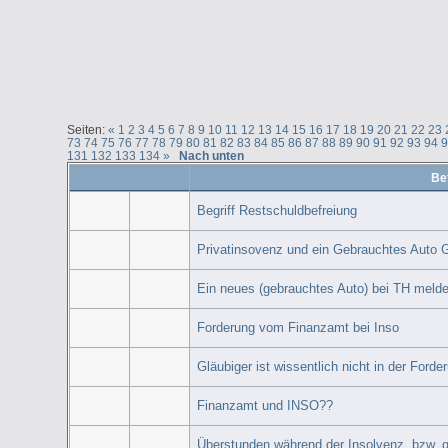
Seiten:
«
1
2
3
4
5
6
7
8
9
10
11
12
13
14
15
16
17
18
19
20
21
22
23
73
74
75
76
77
78
79
80
81
82
83
84
85
86
87
88
89
90
91
92
93
94
131
132
133
134
»
Nach unten
Bet
Begriff Restschuldbefreiung
Privatinsovenz und ein Gebrauchtes Aut
Ein neues (gebrauchtes Auto) bei TH meld
Forderung vom Finanzamt bei Inso
Gläubiger ist wissentlich nicht in der Forder
Finanzamt und INSO??
Überstunden während der Insolvenz, bzw. gi