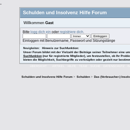
"
Schulden und Insolvenz Hilfe Forum
Willkommen
Gast
Bitte
logg dich ein
oder
registriere dich
.
Einloggen mit Benutzername, Passwort und Sitzungslänge
Hinweis zur Suchfunktion:
Neuigkeiten:
Unser Forum bildet mit der Vielzahl der Beiträge seiner Teilnehmer eine
Suchfunktion
(nur für registrierte Mitglieder), um festzustellen, ob Ihr P
bieten die Möglichkeit, Suchbegriffe zu verknüpfen oder gezielt nur besti
ÜBERSICHT
ARTIKEL
HILFE
TEAM
SUCHE
DATENSCHUTZ
I
Schulden und Insolvenz Hilfe Forum
>
Schulden
>
Das (Verbraucher-) Insol