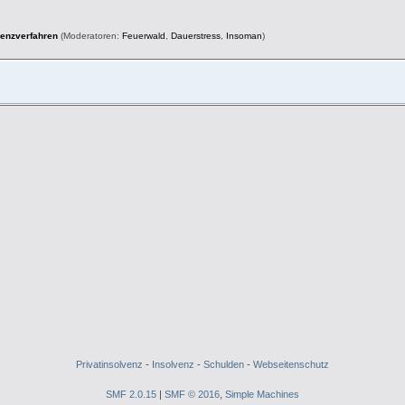
venzverfahren
(Moderatoren:
Feuerwald
,
Dauerstress
,
Insoman
)
Privatinsolvenz
-
Insolvenz
-
Schulden
-
Webseitenschutz
SMF 2.0.15
|
SMF © 2016
,
Simple Machines