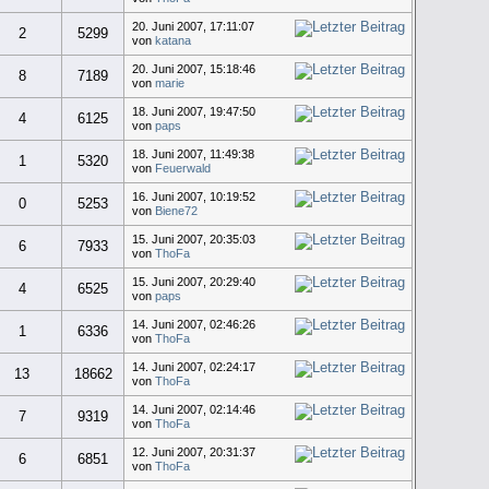
20. Juni 2007, 17:11:07
2
5299
von
katana
20. Juni 2007, 15:18:46
8
7189
von
marie
18. Juni 2007, 19:47:50
4
6125
von
paps
18. Juni 2007, 11:49:38
1
5320
von
Feuerwald
16. Juni 2007, 10:19:52
0
5253
von
Biene72
15. Juni 2007, 20:35:03
6
7933
von
ThoFa
15. Juni 2007, 20:29:40
4
6525
von
paps
14. Juni 2007, 02:46:26
1
6336
von
ThoFa
14. Juni 2007, 02:24:17
13
18662
von
ThoFa
14. Juni 2007, 02:14:46
7
9319
von
ThoFa
12. Juni 2007, 20:31:37
6
6851
von
ThoFa