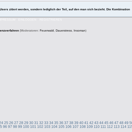
Users zitiert werden, sondern lediglich der Teil, auf den man sich bezieht. Die Kombination
MPRESSUM
EINLOGGEN
REGISTRIEREN
venzverfahren
(Moderatoren:
Feuerwald
,
Dauerstress
,
Insoman
)
24
25
26
27
28
29
30
31
32
33
34
35
36
37
38
39
40
41
42
43
44
45
46
47
48
49
5
95
96
97
98
99
100
101
102
103
104
105
106
107
108
109
110
111
112
113
114
11