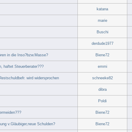
katana
marie
Buschi
derdude1977
ren in die Inso?bzw.Masse?
Biene72
, haftet Steuerberater???
emmi
Restschuldbefr. wird widersprochen
schneeke82
dibra
Poldi
vermeiden???
Biene72
ung v.Gläubiger,neue Schulden?
Biene72