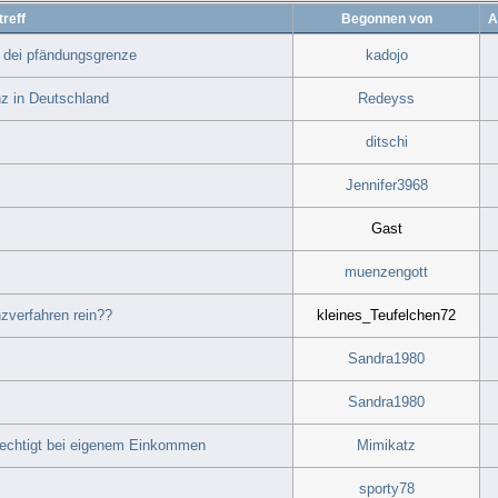
reff
Begonnen von
A
t dei pfändungsgrenze
kadojo
nz in Deutschland
Redeyss
ditschi
Jennifer3968
Gast
muenzengott
nzverfahren rein??
kleines_Teufelchen72
Sandra1980
Sandra1980
erechtigt bei eigenem Einkommen
Mimikatz
sporty78