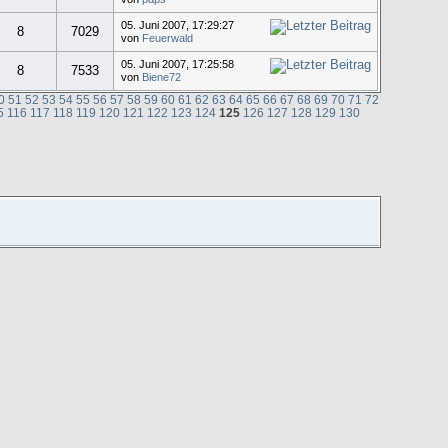
05. Juni 2007, 17:29:27
8
7029
von
Feuerwald
05. Juni 2007, 17:25:58
8
7533
von
Biene72
0
51
52
53
54
55
56
57
58
59
60
61
62
63
64
65
66
67
68
69
70
71
72
5
116
117
118
119
120
121
122
123
124
125
126
127
128
129
130