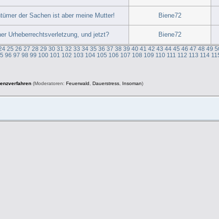
tümer der Sachen ist aber meine Mutter!
Biene72
er Urheberrechtsverletzung, und jetzt?
Biene72
24
25
26
27
28
29
30
31
32
33
34
35
36
37
38
39
40
41
42
43
44
45
46
47
48
49
5
95
96
97
98
99
100
101
102
103
104
105
106
107
108
109
110
111
112
113
114
11
venzverfahren
(Moderatoren:
Feuerwald
,
Dauerstress
,
Insoman
)