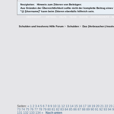
Hinweis zum Zitieren von Beiträgen:
Neuigkeiten:
Aus Gründen der Übersichtlichkeit sollte nicht der komplette Beitrag eines 
"@ [Username]" kann beim Zitieren ebenfalls hilfreich sein.
ÜBERSICHT
ARTIKEL
HILFE
TEAM
SUCHE
DATENSCHUTZ
I
Schulden und Insolvenz Hilfe Forum
>
Schulden
>
Das (Verbraucher-) Insol
Seiten:
«
1
2
3
4
5
6
7
8
9
10
11
12
13
14
15
16
17
18
19
20
21
22
23
73
74
75
76
77
78
79
80
81
82
83
84
85
86
87
88
89
90
91
92
93
94
131
132
133
134
»
Nach unten