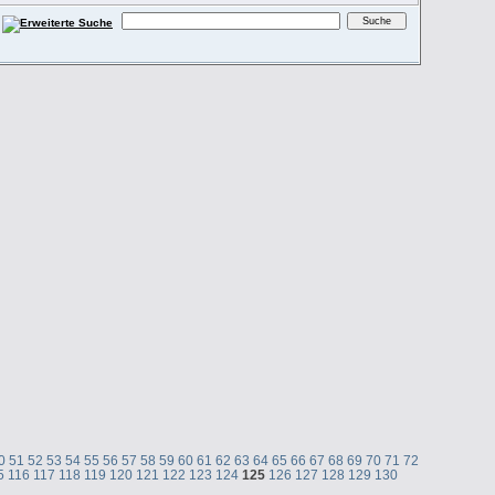
0
51
52
53
54
55
56
57
58
59
60
61
62
63
64
65
66
67
68
69
70
71
72
5
116
117
118
119
120
121
122
123
124
125
126
127
128
129
130