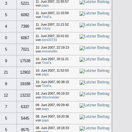
11. Juni 2007, 21:55:57
3
5221
von
paps
11. Juni 2007, 21:33:59
5
6092
von
ThoFa
11. Juni 2007, 21:21:52
4
7390
von
Jokey
11. Juni 2007, 20:41:02
0
6067
von
berti33733
10. Juni 2007, 22:19:13
5
7021
von
Immohelfer
10. Juni 2007, 20:11:21
9
17538
von
ThoFa
10. Juni 2007, 11:52:53
21
12902
von
paps
10. Juni 2007, 00:38:15
9
19188
von
ThoFa
10. Juni 2007, 00:19:10
12
13232
von
00schneider
09. Juni 2007, 00:29:40
7
6337
von
paps
08. Juni 2007, 18:20:36
5
5445
von
paps
08. Juni 2007, 18:18:33
5
9575
von
paps