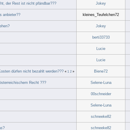
t, der Rest ist nicht pfändbar???
Jokey
s anbieter??
kleines_Teufelchen72
tehen?
Jokey
berti33733
Lucie
Lucie
Kosten dürfen nicht bezahlt werden???
Biene72
«
1
2
»
österreichischem Recht ???
Selene-Luna
00schneider
Selene-Luna
schneeke82
as?
schneeke82