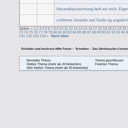
Versandhausrechnung läuft auf mich, Eigen
schlimme Vorwürfe und Strafe wg angeblich
Seiten:
«
1
2
3
4
5
6
7
8
9
10
11
12
13
14
15
16
17
18
19
20
21
22
23
73
74
75
76
77
78
79
80
81
82
83
84
85
86
87
88
89
90
91
92
93
94
131
132
133
134
»
Nach oben
Schulden und Insolvenz Hilfe Forum
>
Schulden
>
Das (Verbraucher-) Insol
Normales Thema
Thema geschlossen
Heißes Thema (mehr als 20 Antworten)
Fixiertes Thema
Sehr heißes Thema (mehr als 50 Antworten)