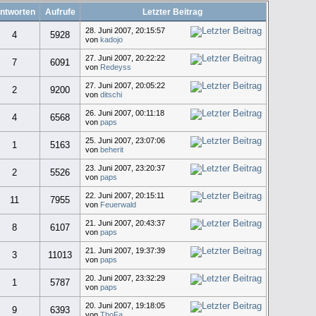
ntworten
Aufrufe
Letzter Beitrag
28. Juni 2007, 20:15:57
4
5928
von
kadojo
27. Juni 2007, 20:22:22
7
6091
von
Redeyss
27. Juni 2007, 20:05:22
2
9200
von
ditschi
26. Juni 2007, 00:11:18
4
6568
von
paps
25. Juni 2007, 23:07:06
1
5163
von
beherit
23. Juni 2007, 23:20:37
2
5526
von
paps
22. Juni 2007, 20:15:11
11
7955
von
Feuerwald
21. Juni 2007, 20:43:37
8
6107
von
paps
21. Juni 2007, 19:37:39
3
11013
von
paps
20. Juni 2007, 23:32:29
1
5787
von
paps
20. Juni 2007, 19:18:05
9
6393
von
ThoFa