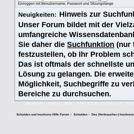
Einloggen mit Benutzername, Passwort und Sitzungslänge
Hinweis zur Suchfunk
Neuigkeiten:
Unser Forum bildet mit der Vielz
umfangreiche Wissensdatenbank
Sie daher die
Suchfunktion
(nur 
festzustellen, ob Ihr Problem s
Das ist oftmals der schnellste u
Lösung zu gelangen. Die erweite
Möglichkeit, Suchbegriffe zu ve
Bereiche zu durchsuchen.
ÜBERSICHT
ARTIKEL
HILFE
TEAM
SUCHE
DATENSCHUTZ
IMP
Schulden und Insolvenz Hilfe Forum
>
Schulden
>
Das (Verbraucher-) Insolven