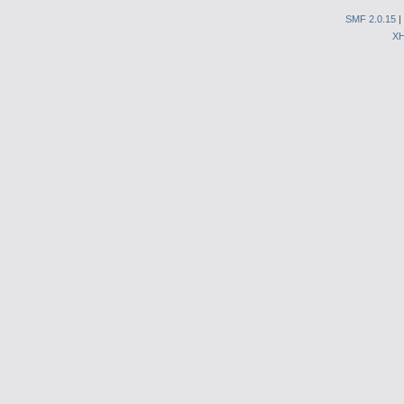
SMF 2.0.15
|
X