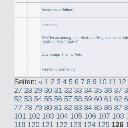
Insolvenzverfahren
schulden
KFZ Finanzierung, nun Restrate fällig und keine Za
möglich. Nachtragen?
Das leidige Thema: Auto
Restschuldbefreiung
Seiten:
«
1
2
3
4
5
6
7
8
9
10
11
12
27
28
29
30
31
32
33
34
35
36
37
3
52
53
54
55
56
57
58
59
60
61
62
6
77
78
79
80
81
82
83
84
85
86
87
8
101
102
103
104
105
106
107
108
119
120
121
122
123
124
125
126