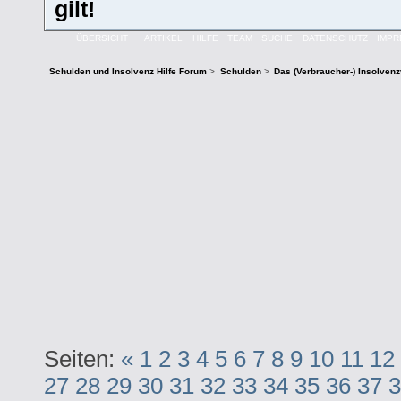
gilt!
ÜBERSICHT
ARTIKEL
HILFE
TEAM
SUCHE
DATENSCHUTZ
IMP
Schulden und Insolvenz Hilfe Forum
>
Schulden
>
Das (Verbraucher-) Insolven
Seiten:
«
1
2
3
4
5
6
7
8
9
10
11
12
27
28
29
30
31
32
33
34
35
36
37
3