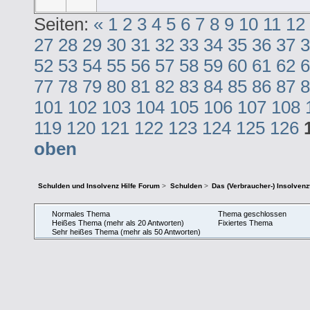
Seiten:
«
1
2
3
4
5
6
7
8
9
10
11
12
27
28
29
30
31
32
33
34
35
36
37
3
52
53
54
55
56
57
58
59
60
61
62
6
77
78
79
80
81
82
83
84
85
86
87
8
101
102
103
104
105
106
107
108
119
120
121
122
123
124
125
126
oben
Schulden und Insolvenz Hilfe Forum
>
Schulden
>
Das (Verbraucher-) Insolven
Normales Thema
Thema geschlossen
Heißes Thema (mehr als 20 Antworten)
Fixiertes Thema
Sehr heißes Thema (mehr als 50 Antworten)