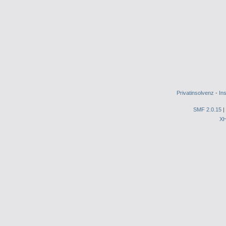
Privatinsolvenz
-
In
SMF 2.0.15
|
X