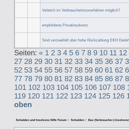
Verleich im Verbraucherinsoverfahren möglich?
empfohlene Privatinsolvenz
Sind verzweifelt über hohe Rückzahlung EKH Darle
Seiten:
«
1
2
3
4
5
6
7
8
9
10
11
12
27
28
29
30
31
32
33
34
35
36
37
3
52
53
54
55
56
57
58
59
60
61
62
6
77
78
79
80
81
82
83
84
85
86
87
8
101
102
103
104
105
106
107
108
119
120
121
122
123
124
125
126
oben
Schulden und Insolvenz Hilfe Forum
>
Schulden
>
Das (Verbraucher-) Insolven