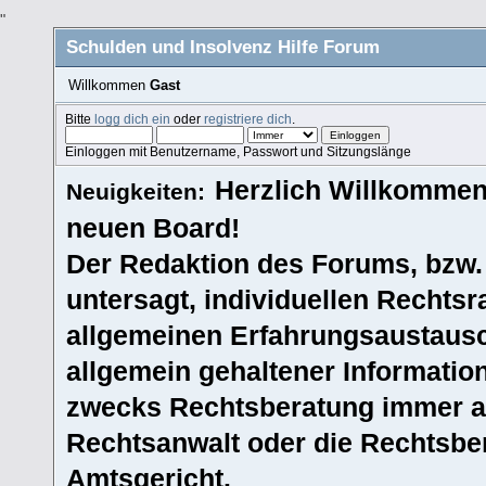
"
Schulden und Insolvenz Hilfe Forum
Willkommen
Gast
Bitte
logg dich ein
oder
registriere dich
.
Einloggen mit Benutzername, Passwort und Sitzungslänge
Herzlich Willkommen
Neuigkeiten:
neuen Board!
Der Redaktion des Forums, bzw.
untersagt, individuellen Rechtsr
allgemeinen Erfahrungsaustausc
allgemein gehaltener Informatio
zwecks Rechtsberatung immer an
Rechtsanwalt oder die Rechtsbe
Amtsgericht.