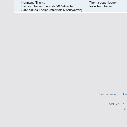
Normales Thema
Thema geschlossen
Heißes Thema (mehr als 20 Antworten)
Fixiertes Thema
Sehr heißes Thema (mehr als 50 Antworten)
Privatinsolvenz
-
In
SMF 2.0.15
|
X