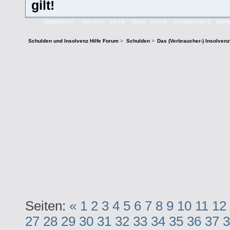
gilt!
ÜBERSICHT
ARTIKEL
HILFE
TEAM
SUCHE
DATENSCHUTZ
IMP
Schulden und Insolvenz Hilfe Forum
>
Schulden
>
Das (Verbraucher-) Insolven
Seiten:
«
1
2
3
4
5
6
7
8
9
10
11
12
27
28
29
30
31
32
33
34
35
36
37
3