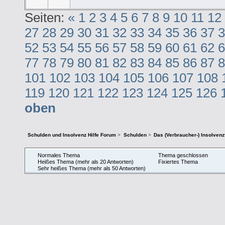
Seiten:
«
1
2
3
4
5
6
7
8
9
10
11
12
27
28
29
30
31
32
33
34
35
36
37
3
52
53
54
55
56
57
58
59
60
61
62
6
77
78
79
80
81
82
83
84
85
86
87
8
101
102
103
104
105
106
107
108
119
120
121
122
123
124
125
126
oben
Schulden und Insolvenz Hilfe Forum
>
Schulden
>
Das (Verbraucher-) Insolven
Normales Thema
Thema geschlossen
Heißes Thema (mehr als 20 Antworten)
Fixiertes Thema
Sehr heißes Thema (mehr als 50 Antworten)