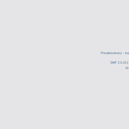
Privatinsolvenz
-
In
SMF 2.0.15
|
X