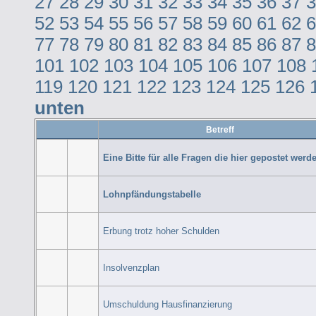
27
28
29
30
31
32
33
34
35
36
37
3
52
53
54
55
56
57
58
59
60
61
62
6
77
78
79
80
81
82
83
84
85
86
87
8
101
102
103
104
105
106
107
108
119
120
121
122
123
124
125
126
unten
Betreff
Eine Bitte für alle Fragen die hier gepostet werde
Lohnpfändungstabelle
Erbung trotz hoher Schulden
Insolvenzplan
Umschuldung Hausfinanzierung