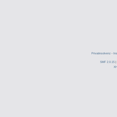
Privatinsolvenz
-
In
SMF 2.0.15
|
X