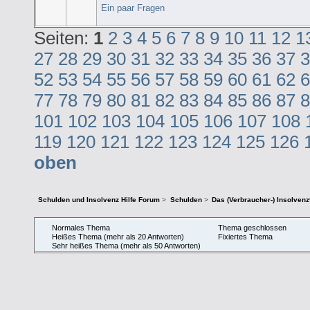
Ein paar Fragen
Seiten:
1
2
3
4
5
6
7
8
9
10
11
12
1
27
28
29
30
31
32
33
34
35
36
37
3
52
53
54
55
56
57
58
59
60
61
62
6
77
78
79
80
81
82
83
84
85
86
87
8
101
102
103
104
105
106
107
108
119
120
121
122
123
124
125
126
oben
Schulden und Insolvenz Hilfe Forum
>
Schulden
>
Das (Verbraucher-) Insolven
Normales Thema
Thema geschlossen
Heißes Thema (mehr als 20 Antworten)
Fixiertes Thema
Sehr heißes Thema (mehr als 50 Antworten)