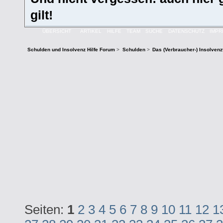
gilt!
ÜBERSICHT
ARTIKEL
HILFE
TEAM
SUCHE
DATENSCHUTZ
IMP
Schulden und Insolvenz Hilfe Forum
>
Schulden
>
Das (Verbraucher-) Insolven
Seiten:
1
2
3
4
5
6
7
8
9
10
11
12
1