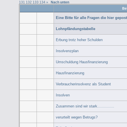
131
132
133
134
»
Nach unten
Bet
Eine Bitte für alle Fragen die hier gepost
Lohnpfändungstabelle
Erbung trotz hoher Schulden
Insolvenzplan
Umschuldung Hausfinanzierung
Hausfinanzierung
Verbraucherinsolvenz als Student
Insolven
Zusammen sind wir stark...............
verurteilt wegen Betrugs?