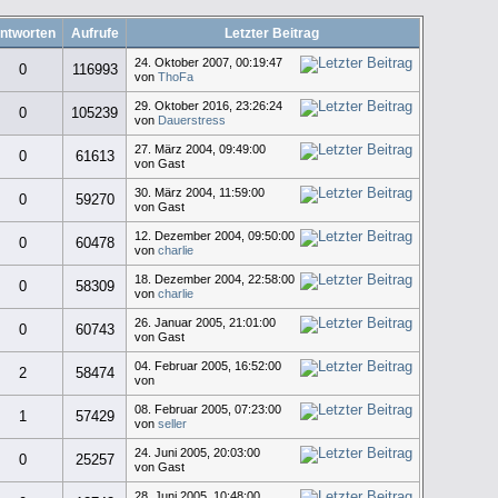
ntworten
Aufrufe
Letzter Beitrag
24. Oktober 2007, 00:19:47
0
116993
von
ThoFa
29. Oktober 2016, 23:26:24
0
105239
von
Dauerstress
27. März 2004, 09:49:00
0
61613
von Gast
30. März 2004, 11:59:00
0
59270
von Gast
12. Dezember 2004, 09:50:00
0
60478
von
charlie
18. Dezember 2004, 22:58:00
0
58309
von
charlie
26. Januar 2005, 21:01:00
0
60743
von Gast
04. Februar 2005, 16:52:00
2
58474
von
08. Februar 2005, 07:23:00
1
57429
von
seller
24. Juni 2005, 20:03:00
0
25257
von Gast
28. Juni 2005, 10:48:00