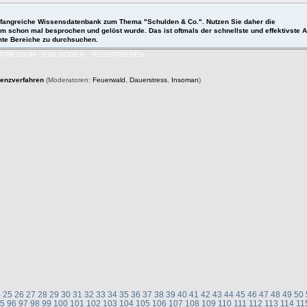
 umfangreiche Wissensdatenbank zum Thema "Schulden & Co.". Nutzen Sie daher die
roblem schon mal besprochen und gelöst wurde. Das ist oftmals der schnellste und effektivst
mmte Bereiche zu durchsuchen.
MPRESSUM
EINLOGGEN
REGISTRIEREN
venzverfahren
(Moderatoren:
Feuerwald
,
Dauerstress
,
Insoman
)
4
25
26
27
28
29
30
31
32
33
34
35
36
37
38
39
40
41
42
43
44
45
46
47
48
49
50
95
96
97
98
99
100
101
102
103
104
105
106
107
108
109
110
111
112
113
114
11