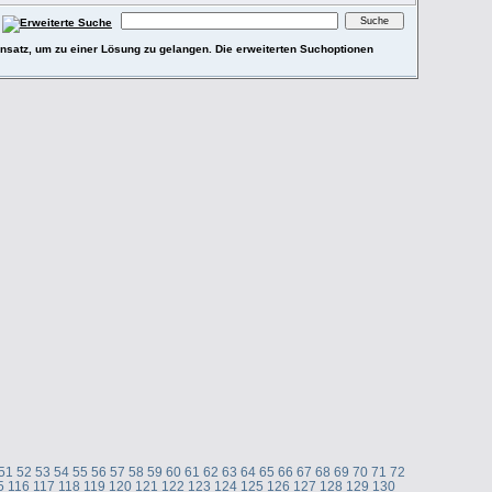
e Ansatz, um zu einer Lösung zu gelangen. Die erweiterten Suchoptionen
51
52
53
54
55
56
57
58
59
60
61
62
63
64
65
66
67
68
69
70
71
72
5
116
117
118
119
120
121
122
123
124
125
126
127
128
129
130