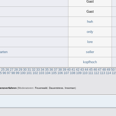
Gast
Gast
hwh
ordy
lore
arten
seller
kopfhoch
4
25
26
27
28
29
30
31
32
33
34
35
36
37
38
39
40
41
42
43
44
45
46
47
48
49
50
95
96
97
98
99
100
101
102
103
104
105
106
107
108
109
110
111
112
113
114
11
venzverfahren
(Moderatoren:
Feuerwald
,
Dauerstress
,
Insoman
)