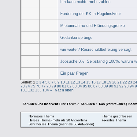
Ich kann nichts mehr zahlen
Forderung der KK in Regelinslvenz
Mieteinnahme und Pfändungsgrenze
Gedankensprünge
wie weiter? Resrschuldbefreiung versagt
Jobsuche 0%, Selbständig 100%, warum w
Ein paar Fragen
Seiten:
1
2
3
4
5
6
7
8
9
10
11
12
13
14
15
16
17
18
19
20
21
22
23
2
73
74
75
76
77
78
79
80
81
82
83
84
85
86
87
88
89
90
91
92
93
94
131
132
133
134
»
Nach oben
Schulden und Insolvenz Hilfe Forum
>
Schulden
>
Das (Verbraucher-) Insol
Normales Thema
Thema geschlossen
Heißes Thema (mehr als 20 Antworten)
Fixiertes Thema
Sehr heißes Thema (mehr als 50 Antworten)