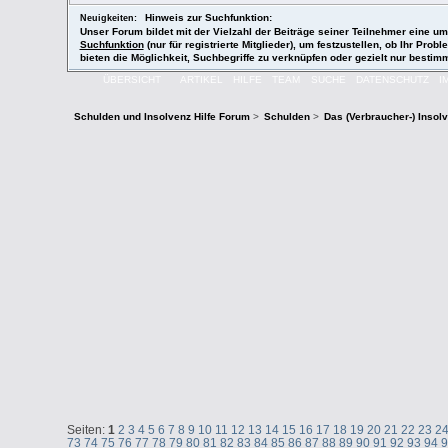
Hinweis zur Suchfunktion:
Neuigkeiten:
Unser Forum bildet mit der Vielzahl der Beiträge seiner Teilnehmer eine
Suchfunktion
(nur für registrierte Mitglieder), um festzustellen, ob Ihr P
bieten die Möglichkeit, Suchbegriffe zu verknüpfen oder gezielt nur besti
ÜBERSICHT
ARTIKEL
HILFE
TEAM
SUCHE
DATENSCHUTZ
I
Schulden und Insolvenz Hilfe Forum
>
Schulden
>
Das (Verbraucher-) Insol
Seiten:
1
2
3
4
5
6
7
8
9
10
11
12
13
14
15
16
17
18
19
20
21
22
23
2
73
74
75
76
77
78
79
80
81
82
83
84
85
86
87
88
89
90
91
92
93
94