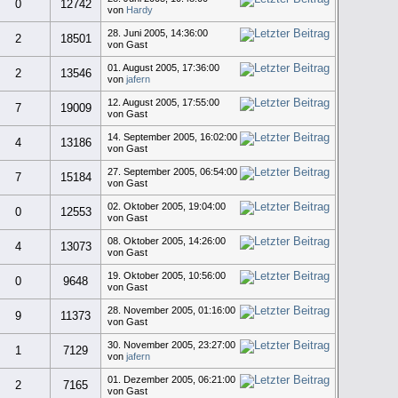
0
12742
von
Hardy
28. Juni 2005, 14:36:00
2
18501
von Gast
01. August 2005, 17:36:00
2
13546
von
jafern
12. August 2005, 17:55:00
7
19009
von Gast
14. September 2005, 16:02:00
4
13186
von Gast
27. September 2005, 06:54:00
7
15184
von Gast
02. Oktober 2005, 19:04:00
0
12553
von Gast
08. Oktober 2005, 14:26:00
4
13073
von Gast
19. Oktober 2005, 10:56:00
0
9648
von Gast
28. November 2005, 01:16:00
9
11373
von Gast
30. November 2005, 23:27:00
1
7129
von
jafern
01. Dezember 2005, 06:21:00
2
7165
von Gast