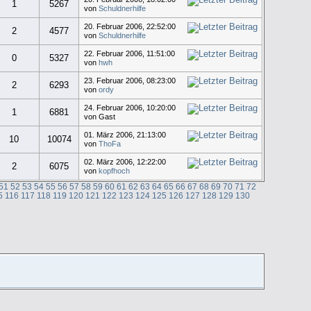
1
5267
von
Schuldnerhilfe
20. Februar 2006, 22:52:00
2
4577
von
Schuldnerhilfe
22. Februar 2006, 11:51:00
0
5327
von
hwh
23. Februar 2006, 08:23:00
2
6293
von
ordy
24. Februar 2006, 10:20:00
1
6881
von Gast
01. März 2006, 21:13:00
10
10074
von
ThoFa
02. März 2006, 12:22:00
2
6075
von
kopfhoch
51
52
53
54
55
56
57
58
59
60
61
62
63
64
65
66
67
68
69
70
71
72
5
116
117
118
119
120
121
122
123
124
125
126
127
128
129
130