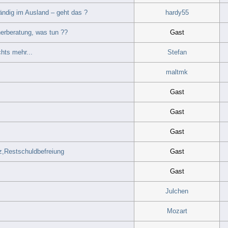
tändig im Ausland – geht das ?
hardy55
erberatung, was tun ??
Gast
hts mehr...
Stefan
maltmk
Gast
Gast
Gast
z,Restschuldbefreiung
Gast
Gast
Julchen
Mozart