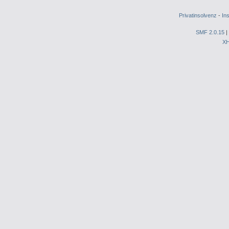
Privatinsolvenz
-
In
SMF 2.0.15
|
X