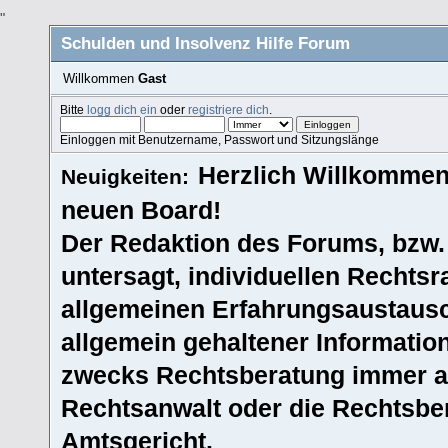
"
Schulden und Insolvenz Hilfe Forum
Willkommen
Gast
Bitte
logg dich ein
oder
registriere dich
.
Einloggen mit Benutzername, Passwort und Sitzungslänge
Herzlich Willkommen
Neuigkeiten:
neuen Board!
Der Redaktion des Forums, bzw.
untersagt, individuellen Rechtsr
allgemeinen Erfahrungsaustausc
allgemein gehaltener Informatio
zwecks Rechtsberatung immer an
Rechtsanwalt oder die Rechtsbe
Amtsgericht.