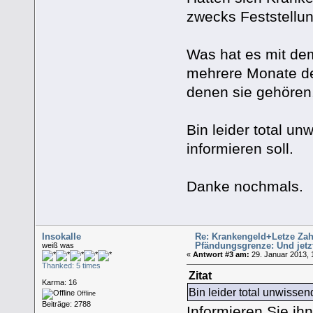
zwecks Feststellun
Was hat es mit dem
mehrere Monate de
denen sie gehören
Bin leider total u
informieren soll.
Danke nochmals.
Insokalle
Re: Krankengeld+Letze Zah
Pfändungsgrenze: Und jetz
weiß was
«
Antwort #3 am:
29. Januar 2013, 
Thanked: 5 times
Zitat
Karma: 16
Bin leider total unwissen
Offline
Beiträge: 2788
Informieren Sie ihn