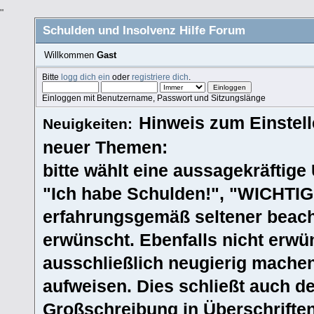
"
Schulden und Insolvenz Hilfe Forum
Willkommen
Gast
Bitte
logg dich ein
oder
registriere dich
.
Einloggen mit Benutzername, Passwort und Sitzungslänge
Hinweis zum Einstel
Neuigkeiten:
neuer Themen:
bitte wählt eine aussagekräftige Ü
"Ich habe Schulden!", "WICHTIG!
erfahrungsgemäß seltener beacht
erwünscht. Ebenfalls nicht erwün
ausschließlich neugierig machen
aufweisen. Dies schließt auch 
Großschreibung in Überschriften