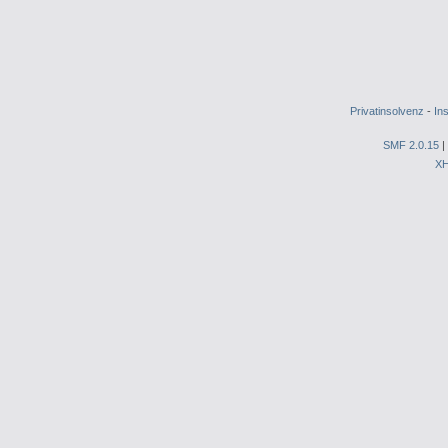
Privatinsolvenz
-
In
SMF 2.0.15
|
X