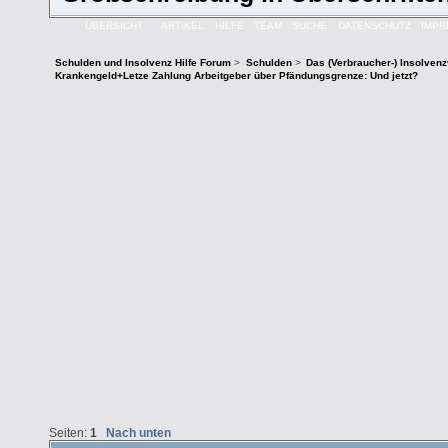
ÜBERSICHT
ARTIKEL
HILFE
TEAM
SUCHE
DATENSCHUTZ
IMP
Schulden und Insolvenz Hilfe Forum
>
Schulden
>
Das (Verbraucher-) Insolven
Krankengeld+Letze Zahlung Arbeitgeber über Pfändungsgrenze: Und jetzt?
Seiten:
1
Nach unten