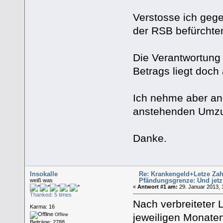
Verstosse ich geg
der RSB befürchte
Die Verantwortung 
Betrags liegt doch
Ich nehme aber an,
anstehenden Umzu
Danke.
Insokalle
Re: Krankengeld+Letze Zah
Pfändungsgrenze: Und jetz
weiß was
«
Antwort #1 am:
29. Januar 2013, 
Thanked: 5 times
Nach verbreiteter 
Karma: 16
jeweiligen Monate
Offline
Beiträge: 2788