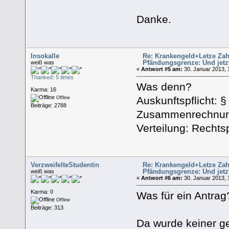
Danke.
Insokalle
Re: Krankengeld+Letze Zah
Pfändungsgrenze: Und jetz
weiß was
«
Antwort #5 am:
30. Januar 2013, 
Thanked: 5 times
Was denn?
Karma: 16
Auskunftspflicht: §
Offline
Beiträge: 2788
Zusammenrechnung
Verteilung: Recht
VerzweifelteStudentin
Re: Krankengeld+Letze Zah
Pfändungsgrenze: Und jetz
weiß was
«
Antwort #6 am:
30. Januar 2013, 
Karma: 0
Was für ein Antrag
Offline
Beiträge: 313
Da wurde keiner ges