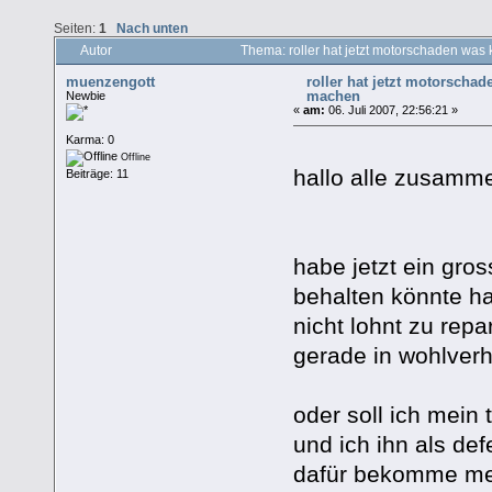
Seiten:
1
Nach unten
Autor
Thema: roller hat jetzt motorschaden wa
muenzengott
roller hat jetzt motorscha
machen
Newbie
«
am:
06. Juli 2007, 22:56:21 »
Karma: 0
Offline
hallo alle zusamm
Beiträge: 11
habe jetzt ein gros
behalten könnte ha
nicht lohnt zu repa
gerade in wohlver
oder soll ich mein 
und ich ihn als de
dafür bekomme me