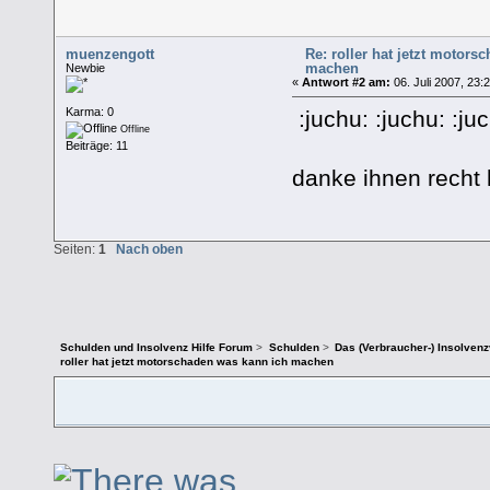
muenzengott
Re: roller hat jetzt motor
machen
Newbie
«
Antwort #2 am:
06. Juli 2007, 23:
Karma: 0
:juchu: :juchu: :juc
Offline
Beiträge: 11
danke ihnen recht 
Seiten:
1
Nach oben
Schulden und Insolvenz Hilfe Forum
>
Schulden
>
Das (Verbraucher-) Insolven
roller hat jetzt motorschaden was kann ich machen