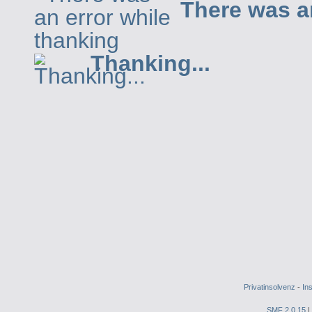
There was a
Thanking...
Privatinsolvenz
-
In
SMF 2.0.15
|