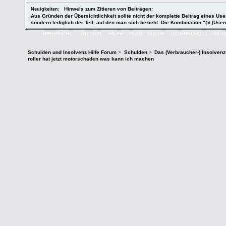
Hinweis zum Zitieren von Beiträgen:
Neuigkeiten:
Aus Gründen der Übersichtlichkeit sollte nicht der komplette Beitrag eines User
sondern lediglich der Teil, auf den man sich bezieht. Die Kombination "@ [User
ÜBERSICHT
ARTIKEL
HILFE
TEAM
SUCHE
DATENSCHUTZ
IMP
Schulden und Insolvenz Hilfe Forum
>
Schulden
>
Das (Verbraucher-) Insolven
roller hat jetzt motorschaden was kann ich machen