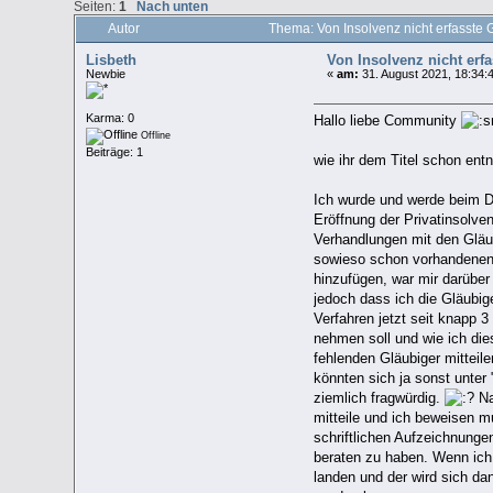
Seiten:
1
Nach unten
Autor
Thema: Von Insolvenz nicht erfasste
Lisbeth
Von Insolvenz nicht erf
Newbie
«
am:
31. August 2021, 18:34:
Karma: 0
Hallo liebe Community
Offline
Beiträge: 1
wie ihr dem Titel schon ent
Ich wurde und werde beim Du
Eröffnung der Privatinsolve
Verhandlungen mit den Gläub
sowieso schon vorhandenen Z
hinzufügen, war mir darüber
jedoch dass ich die Gläubig
Verfahren jetzt seit knapp 3
nehmen soll und wie ich di
fehlenden Gläubiger mitteile
könnten sich ja sonst unter
ziemlich fragwürdig.
Na
mitteile und ich beweisen m
schriftlichen Aufzeichnunge
beraten zu haben. Wenn ich 
landen und der wird sich da