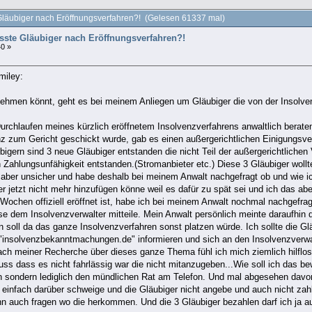
 Gläubiger nach Eröffnungsverfahren?! (Gelesen 61337 mal)
asste Gläubiger nach Eröffnungsverfahren?!
40 »
nehmen könnt, geht es bei meinem Anliegen um Gläubiger die von der Insolve
rchlaufen meines kürzlich eröffnetem Insolvenzverfahrens anwaltlich beraten.
nz zum Gericht geschickt wurde, gab es einen außergerichtlichen Einigungsve
igern sind 3 neue Gläubiger entstanden die nicht Teil der außergerichtlich
ahlungsunfähigkeit entstanden.(Stromanbieter etc.) Diese 3 Gläubiger wollte
 aber unsicher und habe deshalb bei meinem Anwalt nachgefragt ob und wie i
er jetzt nicht mehr hinzufügen könne weil es dafür zu spät sei und ich das a
 Wochen offiziell eröffnet ist, habe ich bei meinem Anwalt nochmal nachgefragt
ese dem Insolvenzverwalter mitteile. Mein Anwalt persönlich meinte daraufhi
n soll da das ganze Insolvenzverfahren sonst platzen würde. Ich sollte die Gl
 "insolvenzbekanntmachungen.de" informieren und sich an den Insolvenzverwa
ch meiner Recherche über dieses ganze Thema fühl ich mich ziemlich hilflos
uss dass es nicht fahrlässig war die nicht mitanzugeben...Wie soll ich das b
n sondern lediglich den mündlichen Rat am Telefon. Und mal abgesehen davon 
einfach darüber schweige und die Gläubiger nicht angebe und auch nicht zahl
nn auch fragen wo die herkommen. Und die 3 Gläubiger bezahlen darf ich ja au