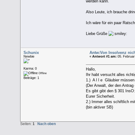
werden kann.
Also Leute, ich brauche dr
Ich wäre für ein paar Ratsc
Liebe Grüße
Schunix
Antw:Von Insolvenz nich
Newbie
«
Antwort #1 am:
05. Februar
Karma: 0
Hallo,
Offline
Ihr habt versucht alles rich
Beiträge: 1
1.) A l l e Gläubier müssen
(Der Anwalt, der den Antrag 
Es gibt gibt den § 301 InsO:
Eurer Sicherheit.
2.) Immer alles schiftlich 
(bin aktiver SB)
Seiten:
1
Nach oben