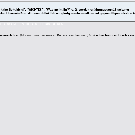
 "Ich habe Schulden!", "WICHTIG!", "Was meint Ihr?" o. ä. werden erfahrungsgemäß seltener
 sind Überschriften, die ausschließlich neugierig machen sollen und gegenteiligen Inhalt a
MPRESSUM
EINLOGGEN
REGISTRIEREN
venzverfahren
(Moderatoren:
Feuerwald
,
Dauerstress
,
Insoman
) >
Von Insolvenz nicht erfasst