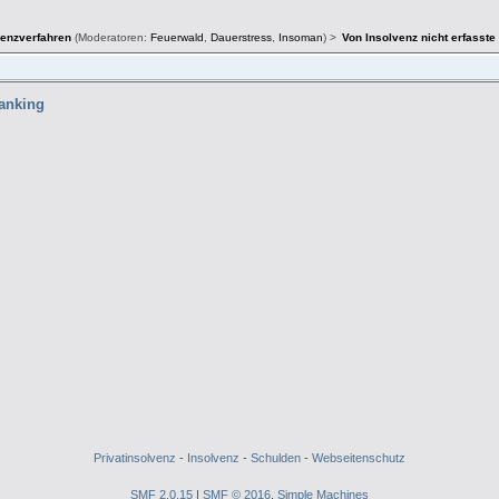
venzverfahren
(Moderatoren:
Feuerwald
,
Dauerstress
,
Insoman
) >
Von Insolvenz nicht erfasst
hanking
Privatinsolvenz
-
Insolvenz
-
Schulden
-
Webseitenschutz
SMF 2.0.15
|
SMF © 2016
,
Simple Machines