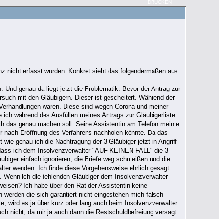
DRUCKEN
nz nicht erfasst wurden. Konkret sieht das folgendermaßen aus:
 Und genau da liegt jetzt die Problematik. Bevor der Antrag zur
rsuch mit den Gläubigern. Dieser ist gescheitert. Während der
en Verhandlungen waren. Diese sind wegen Corona und meiner
 ich während des Ausfüllen meines Antrags zur Gläubigerliste
ch das genau machen soll. Seine Assistentin am Telefon meinte
ber nach Eröffnung des Verfahrens nachholen könnte. Da das
 wie genau ich die Nachtragung der 3 Gläubiger jetzt in Angriff
n dass ich dem Insolvenzverwalter "AUF KEINEN FALL" die 3
äubiger einfach ignorieren, die Briefe weg schmeißen und die
lter wenden. Ich finde diese Vorgehensweise ehrlich gesagt
. Wenn ich die fehlenden Gläubiger dem Insolvenzverwalter
eweisen? Ich habe über den Rat der Assistentin keine
werden die sich garantiert nicht eingestehen mich falsch
e, wird es ja über kurz oder lang auch beim Insolvenzverwalter
ch nicht, da mir ja auch dann die Restschuldbefreiung versagt