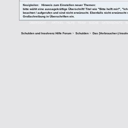
Hinweis zum Einstellen neuer Themen:
Neuigkeiten:
bitte wählt eine aussagekräftige Überschrift! Titel wie "Bitte helft mir!",
beachtet / aufgerufen und sind nicht erwünscht. Ebenfalls nicht erwünscht
Großschreibung in Überschriften ein.
ÜBERSICHT
ARTIKEL
HILFE
TEAM
SUCHE
DATENSCHUTZ
I
Schulden und Insolvenz Hilfe Forum
>
Schulden
>
Das (Verbraucher-) Insol