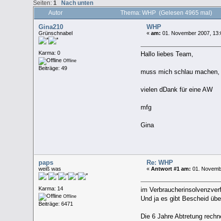
Seiten:
1
Nach unten
Autor
Thema: WHP (Gelesen 4965 mal)
Gina210
WHP
Grünschnabel
«
am:
01. November 2007, 13:
Karma: 0
Hallo liebes Team,
Offline
Beiträge: 49
muss mich schlau machen, w
vielen dDank für eine AW
mfg
Gina
paps
Re: WHP
weiß was
«
Antwort #1 am:
01. Novembe
Karma: 14
im Verbraucherinsolvenzverf
Offline
Und ja es gibt Bescheid übe
Beiträge: 6471
Die 6 Jahre Abtretung rechn