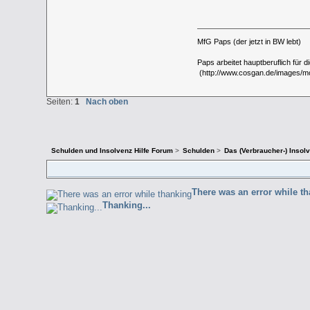
MfG Paps (der jetzt in BW lebt)
Paps arbeitet hauptberuflich für d
(http://www.cosgan.de/images/mor
Seiten:
1
Nach oben
Schulden und Insolvenz Hilfe Forum
>
Schulden
>
Das (Verbraucher-) Insol
There was an error while t
Thanking...