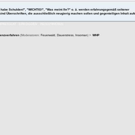
 "Ich habe Schulden!", "WICHTIG!", "Was meint Ihr?" o. ä. werden erfahrungsgemäß seltener
 sind Überschriften, die ausschließlich neugierig machen sollen und gegenteiligen Inhalt a
MPRESSUM
EINLOGGEN
REGISTRIEREN
venzverfahren
(Moderatoren:
Feuerwald
,
Dauerstress
,
Insoman
) >
WHP