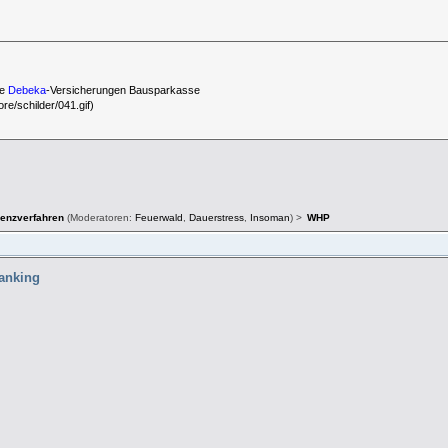
ie
Debeka
-Versicherungen Bausparkasse
e/schilder/041.gif)
venzverfahren
(Moderatoren:
Feuerwald
,
Dauerstress
,
Insoman
) >
WHP
hanking