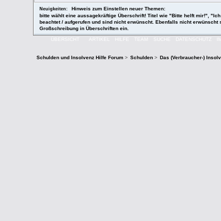
Hinweis zum Einstellen neuer Themen:
Neuigkeiten:
bitte wählt eine aussagekräftige Überschrift! Titel wie "Bitte helft mir!",
beachtet / aufgerufen und sind nicht erwünscht. Ebenfalls nicht erwünscht
Großschreibung in Überschriften ein.
ÜBERSICHT
ARTIKEL
HILFE
TEAM
SUCHE
DATENSCHUTZ
I
Schulden und Insolvenz Hilfe Forum
>
Schulden
>
Das (Verbraucher-) Insol