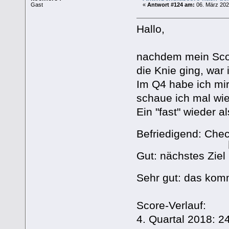
Gast
«
Antwort #124 am:
06. März 202
Hallo,
nachdem mein Scor
die Knie ging, war 
Im Q4 habe ich mi
schaue ich mal wie
Ein "fast" wieder 
Befriedigend: Che
Gut: nächstes Ziel
Sehr gut: das kom
Score-Verlauf:
4. Quartal 2018: 