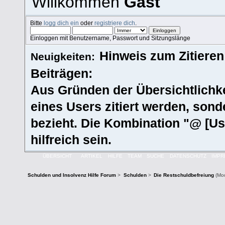
Willkommen
Gast
Bitte
logg dich ein
oder
registriere dich
.
Einloggen mit Benutzername, Passwort und Sitzungslänge
Hinweis zum Zitieren
Neuigkeiten:
Beiträgen:
Aus Gründen der Übersichtlichkei
eines Users zitiert werden, sonde
bezieht. Die Kombination "@ [Us
hilfreich sein.
ÜBERSICHT
ARTIKEL
HILFE
TEAM
SUCHE
DATENSCHUTZ
IMP
Schulden und Insolvenz Hilfe Forum
>
Schulden
>
Die Restschuldbefreiung
(Mod