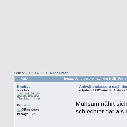
Seiten:
«
1
2
3
4
5
6
7
Nach unten
Autor
Thema: Schufascore nach der RSB (Gele
Ehefrau
Antw:Schufascore nach de
öfter hier
«
Antwort #120 am:
09. Oktober 
Thanked: 4 times
Mühsam nährt sich 
Karma: 0
schlechter dar als 
Offline
Beiträge: 127