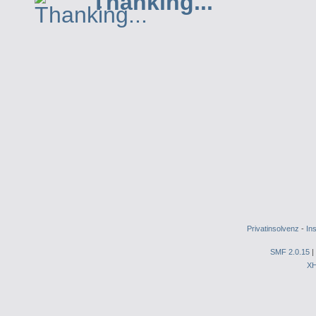
Thanking...
Privatinsolvenz
-
In
SMF 2.0.15
|
X