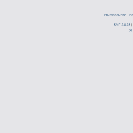
Privatinsolvenz
-
In
SMF 2.0.15
|
X