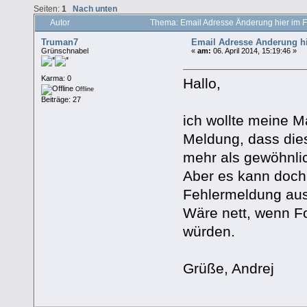
Seiten:
1
Nach unten
Autor
Thema: Email Adresse Änderung hier im F
Truman7
Email Adresse Änderung hi
Grünschnabel
«
am:
06. April 2014, 15:19:46 »
Karma: 0
Hallo,
Offline
Beiträge: 27
ich wollte meine 
Meldung, dass dies
mehr als gewöhnli
Aber es kann doch 
Fehlermeldung ausg
Wäre nett, wenn F
würden.
Grüße, Andrej