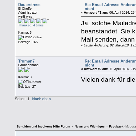
Dauerstress
Re: Email Adresse Änderun
nicht
El Cheffe
Administrator
«
Antwort #1 am:
06. April 2014, 23
weiß was
Ja, solche Mailad
Thanked: 4 times
beanstandet. Sie 
Karma: 3
Mail senden, dann
Offline
Beiträge: 165
«
Letzte Änderung: 02. Mai 2018, 19
Truman7
Re: Email Adresse Änderun
nicht
Grünschnabel
«
Antwort #2 am:
11. April 2014, 21:
Karma: 0
Vielen dank für di
Offline
Beiträge: 27
Seiten:
1
Nach oben
Schulden und Insolvenz Hilfe Forum
>
News und Wichtiges
>
Feedback
(Modera