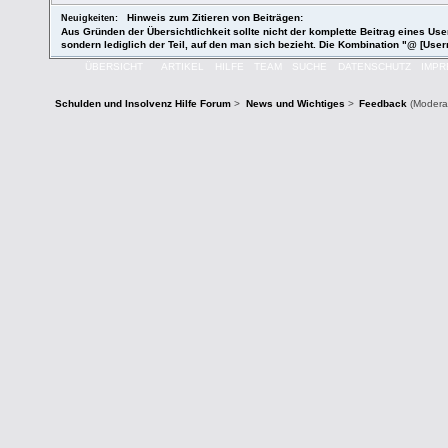
Hinweis zum Zitieren von Beiträgen:
Neuigkeiten:
Aus Gründen der Übersichtlichkeit sollte nicht der komplette Beitrag eines User
sondern lediglich der Teil, auf den man sich bezieht. Die Kombination "@ [User
ÜBERSICHT
ARTIKEL
HILFE
TEAM
SUCHE
DATENSCHUTZ
IMP
Schulden und Insolvenz Hilfe Forum
>
News und Wichtiges
>
Feedback
(Modera