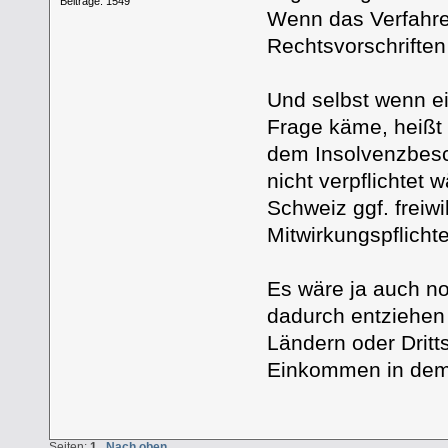
Beiträge: 1549
Wenn das Verfahren
Rechtsvorschrifte
Und selbst wenn ei
Frage käme, heißt 
dem Insolvenzbesc
nicht verpflichtet 
Schweiz ggf. freiw
Mitwirkungspflicht
Es wäre ja auch n
dadurch entziehen
Ländern oder Dritt
Einkommen in dem 
Seiten:
1
Nach oben