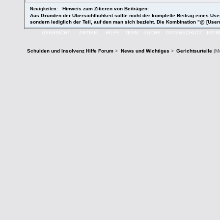
Hinweis zum Zitieren von Beiträgen:
Neuigkeiten:
Aus Gründen der Übersichtlichkeit sollte nicht der komplette Beitrag eines User
sondern lediglich der Teil, auf den man sich bezieht. Die Kombination "@ [User
ÜBERSICHT
ARTIKEL
HILFE
TEAM
SUCHE
DATENSCHUTZ
IMP
Schulden und Insolvenz Hilfe Forum
>
News und Wichtiges
>
Gerichtsurteile
(M