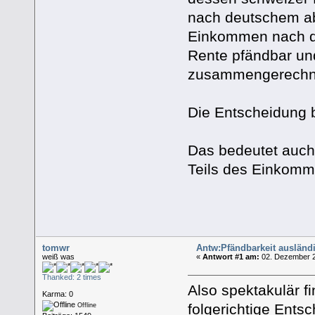
nach deutschem ab
Einkommen nach de
Rente pfändbar un
zusammengerechn
Die Entscheidung 
Das bedeutet auch
Teils des Einkomm
tomwr
Antw:Pfändbarkeit auslän
weiß was
«
Antwort #1 am:
02. Dezember 2
Thanked: 2 times
Also spektakulär fin
Karma: 0
folgerichtige Ents
Offline