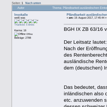
Seiten:
1
Nach unten
Autor
Thema: Pfändbarkeit ausländischen Ein
Insokalle
Pfändbarkeit ausländisch
weiß was
«
am:
19. August 2017, 17:45:44 »
Thanked: 5 times
BGH IX ZB 63/16 v
Karma: 16
Offline
Beiträge: 2788
Der Leitsatz lautet:
Nach der Eröffnun
des Rentenberechti
ausländische Rente
dem (deutschen) In
Das bedeutet, das
inländischen also
etc. anzuwenden si
dessen schweizer 