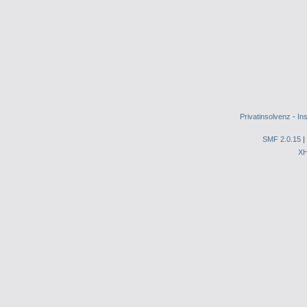
Privatinsolvenz
-
In
SMF 2.0.15
|
X