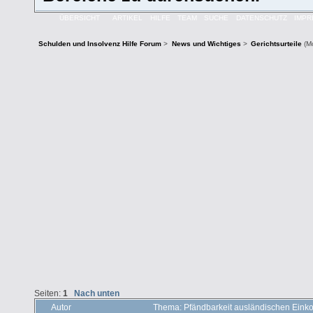
ÜBERSICHT
ARTIKEL
HILFE
TEAM
SUCHE
DATENSCHUTZ
IMP
Schulden und Insolvenz Hilfe Forum
>
News und Wichtiges
>
Gerichtsurteile
(M
Seiten:
1
Nach unten
Autor
Thema: Pfändbarkeit ausländischen Ein