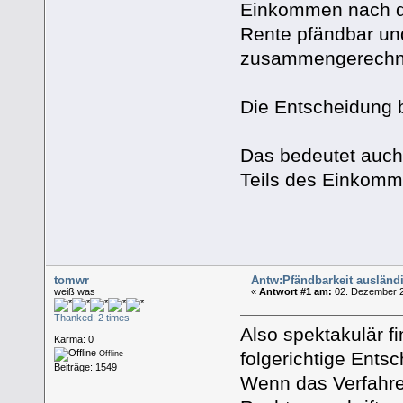
Einkommen nach de
Rente pfändbar un
zusammengerechn
Die Entscheidung 
Das bedeutet auch
Teils des Einkomm
tomwr
Antw:Pfändbarkeit auslän
weiß was
«
Antwort #1 am:
02. Dezember 2
Thanked: 2 times
Also spektakulär fin
Karma: 0
folgerichtige Ents
Offline
Beiträge: 1549
Wenn das Verfahren