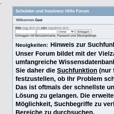
"
Schulden und Insolvenz Hilfe Forum
Willkommen
Gast
Bitte
logg dich ein
oder
registriere dich
.
Einloggen mit Benutzername, Passwort und Sitzungslänge
Hinweis zur Suchfunk
Neuigkeiten:
Unser Forum bildet mit der Vielz
umfangreiche Wissensdatenbank
Sie daher die
Suchfunktion
(nur 
festzustellen, ob Ihr Problem s
Das ist oftmals der schnellste u
Lösung zu gelangen. Die erweite
Möglichkeit, Suchbegriffe zu ve
Bereiche zu durchsuchen.