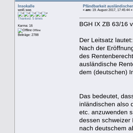
Insokalle
Pfändbarkeit ausländisch
weiß was
«
am:
19. August 2017, 17:45:44 »
Thanked: 5 times
BGH IX ZB 63/16 v
Karma: 16
Offline
Beiträge: 2788
Der Leitsatz lautet:
Nach der Eröffnun
des Rentenberechti
ausländische Rente
dem (deutschen) In
Das bedeutet, das
inländischen also
etc. anzuwenden si
dessen schweizer 
nach deutschem ab