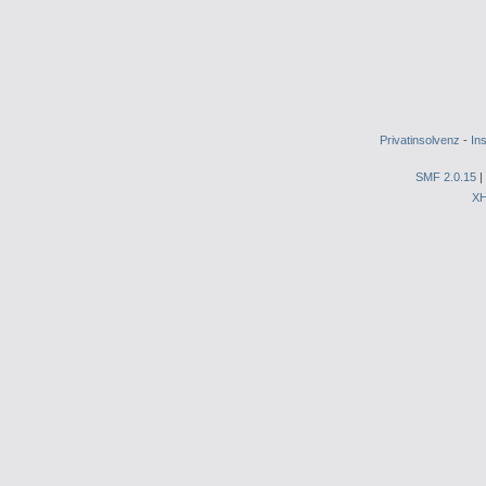
Privatinsolvenz
-
In
SMF 2.0.15
|
X