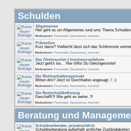
Schulden
Allgemeines
Hier geht es um Allgemeines rund ums Thema Schulden.
Moderatoren:
Feuerwald
,
Dauerstress
,
Insoman
Prävention
Kurz davor? Vielleicht lässt sich das Schlimmste vermei
Moderatoren:
Feuerwald
,
Dauerstress
,
Insoman
Das (Verbraucher-) Insolvenzverfahren
Jetzt geht's los... Hier triffst Du Gleichgesinnte!
Moderatoren:
Feuerwald
,
Dauerstress
,
Insoman
Die Wohlverhaltensperiode
Mitten drin? Jetzt ist Durchhalten angesagt..! ;-)
Moderatoren:
Feuerwald
,
Dauerstress
,
Insoman
Die Restschuldbefreiung
Geschafft?! Wie geht es weiter..?!
Moderatoren:
Feuerwald
,
Dauerstress
,
Insoman
Beratung und Manageme
Schuldnerberater, privatrechtlich
Schuldnerberatung außerhalb amtlicher Zuständigkeiten