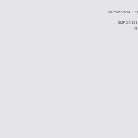
Privatinsolvenz
-
In
SMF 2.0.15
|
X