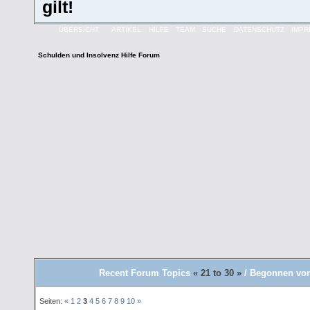
gilt!
ÜBERSICHT
ARTIKEL
HILFE
TEAM
SUCHE
DATENSCHUTZ
IMP
Schulden und Insolvenz Hilfe Forum
Recent Forum Topics
« 21 to 30 »
/ Begonnen von
Seiten:
«
1
2
3
4
5
6
7
8
9
10
»