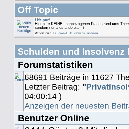
Off Topic
Life pur!
Hier bitte KEINE sachbezogenen Fragen rund ums Thema
sondern nur alles andere... ;-)
Moderatoren:
Feuerwald
,
Dauerstress
,
Insoman
Schulden und Insolvenz H
Forumstatistiken
68691 Beiträge in 11627 Th
Letzter Beitrag:
"
Privatinsol
04:00:14 )
Anzeigen der neuesten Beit
Benutzer Online