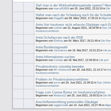
Darf man in der Wohlverhaltensperiode sparen? Wen
Begonnen von
marcel53859
am 25. Juni 2022, 23:10:19 in
Die
Haftet man nach der Scheidung noch für die Schuld
Begonnen von
Daggi55
am 09. März 2022, 17:25:22 in
Allgeme
Antw:Von Insolvenz nicht erfasste Gläubiger nach E
Begonnen von
Lisbeth
am 31. August 2021, 18:34:40 in
Das (V
Insolvenzverfahren
Antw:Schufascore nach der RSB
Begonnen von
Ehefrau
am 04. März 2017, 20:21:49 in
Die Res
Antw:Bundestagswahl
Begonnen von
Jarurakure
am 16. Mai 2017, 10:21:23 in
Life pu
Antw:Informationen suchen
Begonnen von
Comtan
am 18. Mai 2017, 12:34:59 in
Life pur!
Privatinsolvenz vorzeitig beenden
Begonnen von
Mr-Unwissend
am 18. Juli 2021, 21:14:17 in
Da
Insolvenzverfahren
Problem im Privatinsolvenzverfahren
Begonnen von
tyson
am 25. Juni 2021, 21:09:32 in
Das (Verbr
Insolvenzverfahren
Frage zum Corona Bonus im Insolvenzverfahren
Begonnen von
Medusa12
am 25. Juni 2021, 16:50:52 in
Die Wo
Anschriftenermittlung potenzieller Gläubiger
Begonnen von
siggiesmalls
am 14. Juni 2021, 15:27:45 in
Allg