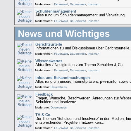
Moderatoren:
Feuerwald
,
Dauerstress
,
Insoman
Schuldenmanagement
Alles rund um Schuldenmanagement und Verwaltung.
Moderatoren:
Feuerwald
,
Dauerstress
,
Insoman
News und Wichtiges
Gerichtsurteile
Informationen zu und Diskussionen über Gerichtsurteile.
Moderatoren:
Feuerwald
,
Dauerstress
,
Insoman
Wissenswertes
Aktuelles / Neuigkeiten zum Thema Schulden & Co.
Moderatoren:
Feuerwald
,
Dauerstress
,
Insoman
Infos und Bekanntmachungen
Alles rund um unsere Internetpräsenz p-w-n.info, sowie
Moderator:
Dauerstress
Feedback
Fragen, Wünsche, Beschwerden, Anregungen zur Webse
Schulden und Insolvenz.
Moderator:
Dauerstress
TV & Co.
Die Themen 'Schulden und Insolvenz' in den Medien; hie
entsprechenden Projekten mitzuwirken...
Moderatoren:
Feuerwald
,
Dauerstress
,
Insoman