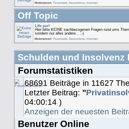
Moderatoren:
Feuerwald
,
Dauerstress
,
Insoman
Off Topic
Life pur!
Hier bitte KEINE sachbezogenen Fragen rund ums Thema
sondern nur alles andere... ;-)
Moderatoren:
Feuerwald
,
Dauerstress
,
Insoman
Schulden und Insolvenz H
Forumstatistiken
68691 Beiträge in 11627 Th
Letzter Beitrag:
"
Privatinsol
04:00:14 )
Anzeigen der neuesten Beit
Benutzer Online