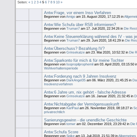
Seiten:
«
1
2
3
4
5
6
7
8
9
10
»
Antw:Frage, vor einem Inso Verfahren
Begonnen von
Amigo
am 15. August 2020, 17:12:25 in
Allgeme
Antw:Wie Schufa über RSB informieren?
Begonnen von
Truman7
am 17. Juli 2020, 22:34:26 in
Die Rest
Antw:Keine Steuererklärung während des IV - was j
Begonnen von
Truman7
am 29. Juni 2020, 18:41:29 in
Die Res
Antw:Überschuss? Bezahlung IV?
Begonnen von
Grinsekatze
am 23. Mai 2020, 10:52:32 in
Die 
Antw:Sparkonto für mich & für meine Tochter
Begonnen von
Isopropilprophemil
am 03. April 2020, 03:15:50 
Wohlverhaltensperiode
Antw:Forderung nach 9 Jahren Insolvenz
Begonnen von
DarkAngel35
am 06. März 2020, 21:45:25 in
Da
Insolvenzverfahren
Antw:6 Jahre um, nix gehört - falsche Adresse
Begonnen von
Grinsekatze
am 16. Januar 2020, 21:32:45 in
D
Antw:Nichtabgabe der Vermögensuaskunft
Begonnen von
KarlPaul
am 26. November 2019, 08:18:27 in
Sc
privatrechtlich
Sanierungsgewinn - die unendliche Geschichte
Begonnen von
tomwr
am 02. Dezember 2019, 23:29:42 in
Die 
Antw:Schufa Score
Begonnen von
Spike
am 13. Juli 2019, 21:51:39 in
Allgemeines