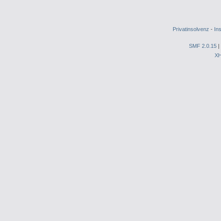
Privatinsolvenz
-
In
SMF 2.0.15
|
X