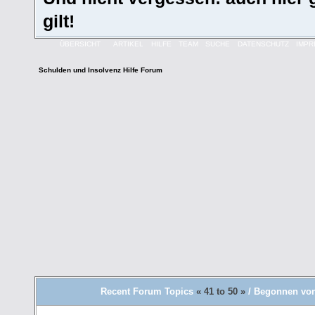
gilt!
ÜBERSICHT
ARTIKEL
HILFE
TEAM
SUCHE
DATENSCHUTZ
IMP
Schulden und Insolvenz Hilfe Forum
Recent Forum Topics
« 41 to 50 »
/ Begonnen von