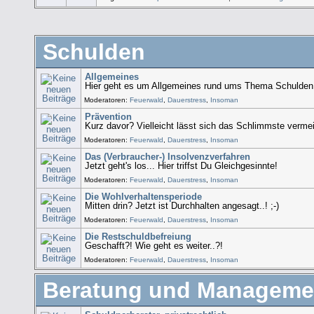
Schulden
Allgemeines
Hier geht es um Allgemeines rund ums Thema Schulden.
Moderatoren:
Feuerwald
,
Dauerstress
,
Insoman
Prävention
Kurz davor? Vielleicht lässt sich das Schlimmste vermei
Moderatoren:
Feuerwald
,
Dauerstress
,
Insoman
Das (Verbraucher-) Insolvenzverfahren
Jetzt geht's los... Hier triffst Du Gleichgesinnte!
Moderatoren:
Feuerwald
,
Dauerstress
,
Insoman
Die Wohlverhaltensperiode
Mitten drin? Jetzt ist Durchhalten angesagt..! ;-)
Moderatoren:
Feuerwald
,
Dauerstress
,
Insoman
Die Restschuldbefreiung
Geschafft?! Wie geht es weiter..?!
Moderatoren:
Feuerwald
,
Dauerstress
,
Insoman
Beratung und Manageme