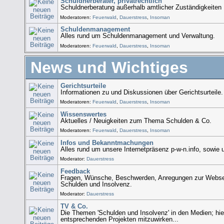
Schuldnerberater, privatrechtlich
Schuldnerberatung außerhalb amtlicher Zuständigkeiten
Moderatoren:
Feuerwald
,
Dauerstress
,
Insoman
Schuldenmanagement
Alles rund um Schuldenmanagement und Verwaltung.
Moderatoren:
Feuerwald
,
Dauerstress
,
Insoman
News und Wichtiges
Gerichtsurteile
Informationen zu und Diskussionen über Gerichtsurteile.
Moderatoren:
Feuerwald
,
Dauerstress
,
Insoman
Wissenswertes
Aktuelles / Neuigkeiten zum Thema Schulden & Co.
Moderatoren:
Feuerwald
,
Dauerstress
,
Insoman
Infos und Bekanntmachungen
Alles rund um unsere Internetpräsenz p-w-n.info, sowie
Moderator:
Dauerstress
Feedback
Fragen, Wünsche, Beschwerden, Anregungen zur Webse
Schulden und Insolvenz.
Moderator:
Dauerstress
TV & Co.
Die Themen 'Schulden und Insolvenz' in den Medien; hie
entsprechenden Projekten mitzuwirken...