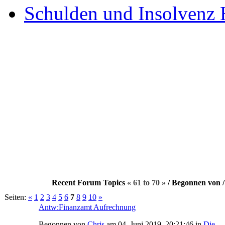
Schulden und Insolvenz 
Recent Forum Topics
« 61 to 70 »
/ Begonnen von /
Seiten:
«
1
2
3
4
5
6
7
8
9
10
»
Antw:Finanzamt Aufrechnung
Begonnen von
Chris
am 04. Juni 2019, 20:21:46 in
Die