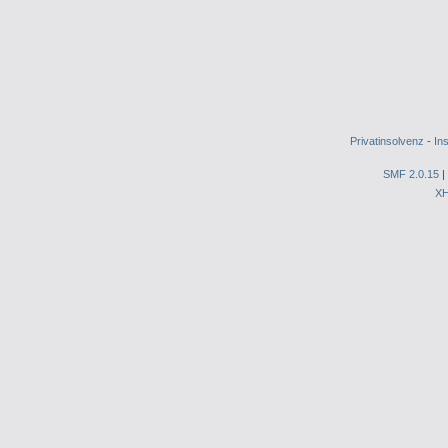
Privatinsolvenz
-
In
SMF 2.0.15
|
X