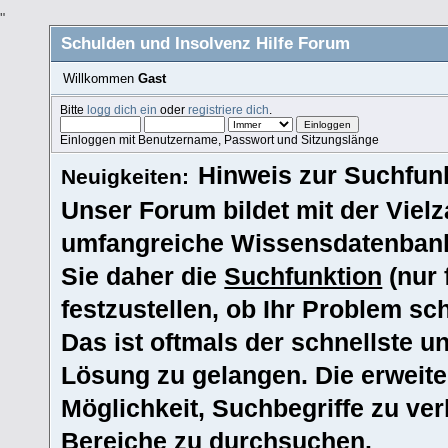
"
Schulden und Insolvenz Hilfe Forum
Willkommen
Gast
Bitte
logg dich ein
oder
registriere dich
.
Einloggen mit Benutzername, Passwort und Sitzungslänge
Hinweis zur Suchfunk
Neuigkeiten:
Unser Forum bildet mit der Vielz
umfangreiche Wissensdatenbank
Sie daher die
Suchfunktion
(nur 
festzustellen, ob Ihr Problem s
Das ist oftmals der schnellste u
Lösung zu gelangen. Die erweite
Möglichkeit, Suchbegriffe zu ve
Bereiche zu durchsuchen.