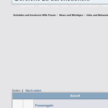
ÜBERSICHT
ARTIKEL
HILFE
TEAM
SUCHE
DATENSCHUTZ
IMP
Schulden und Insolvenz Hilfe Forum
>
News und Wichtiges
>
Infos und Bekann
Seiten:
1
Nach unten
Betreff
Forenregeln