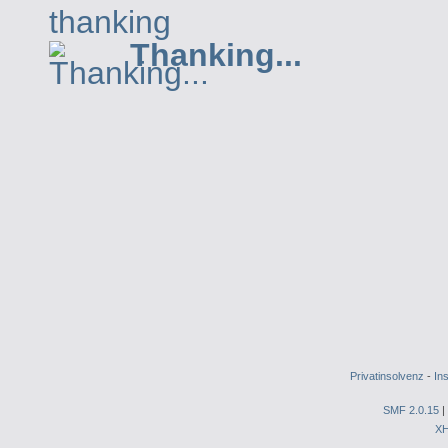
Thanking...
Privatinsolvenz
-
In
SMF 2.0.15
|
X