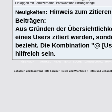
Einloggen mit Benutzername, Passwort und Sitzungslänge
Hinweis zum Zitieren
Neuigkeiten:
Beiträgen:
Aus Gründen der Übersichtlichkei
eines Users zitiert werden, sonde
bezieht. Die Kombination "@ [Us
hilfreich sein.
ÜBERSICHT
ARTIKEL
HILFE
TEAM
SUCHE
DATENSCHUTZ
IMP
Schulden und Insolvenz Hilfe Forum
>
News und Wichtiges
>
Infos und Bekann