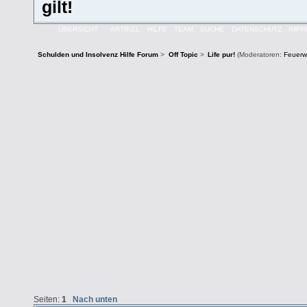
gilt!
ÜBERSICHT
ARTIKEL
HILFE
TEAM
SUCHE
DATENSCHUTZ
IMP
Schulden und Insolvenz Hilfe Forum
>
Off Topic
>
Life pur!
(Moderatoren:
Feuerw
Seiten:
1
Nach unten