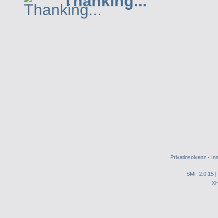
Thanking...
Privatinsolvenz
-
In
SMF 2.0.15
|
X