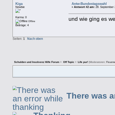
Kiga
Antw:Bundestagswahl
Newbie
«
Antwort #2 am:
28. September 
Karma: 0
und wie ging es we
Offline
Beiträge: 4
Seiten:
1
Nach oben
Schulden und Insolvenz Hilfe Forum
>
Off Topic
>
Life pur!
(Moderatoren:
Feuerw
There was a