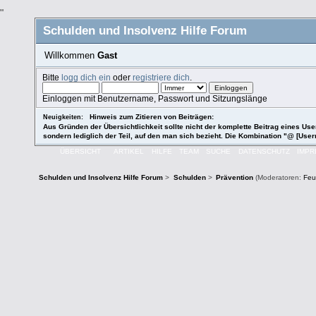
"
Schulden und Insolvenz Hilfe Forum
Willkommen
Gast
Bitte
logg dich ein
oder
registriere dich
.
Einloggen mit Benutzername, Passwort und Sitzungslänge
Hinweis zum Zitieren von Beiträgen:
Neuigkeiten:
Aus Gründen der Übersichtlichkeit sollte nicht der komplette Beitrag eines User
sondern lediglich der Teil, auf den man sich bezieht. Die Kombination "@ [User
ÜBERSICHT
ARTIKEL
HILFE
TEAM
SUCHE
DATENSCHUTZ
IMP
Schulden und Insolvenz Hilfe Forum
>
Schulden
>
Prävention
(Moderatoren:
Feu