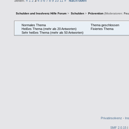
Seiten:
«
1
2
3
4
5
6
7
8
9
10
11
»
Nach oben
Schulden und Insolvenz Hilfe Forum
>
Schulden
>
Prävention
(Moderatoren:
Feu
Normales Thema
Thema geschlossen
Heißes Thema (mehr als 20 Antworten)
Fixiertes Thema
Sehr heißes Thema (mehr als 50 Antworten)
Privatinsolvenz
-
In
SMF 2.0.15
|