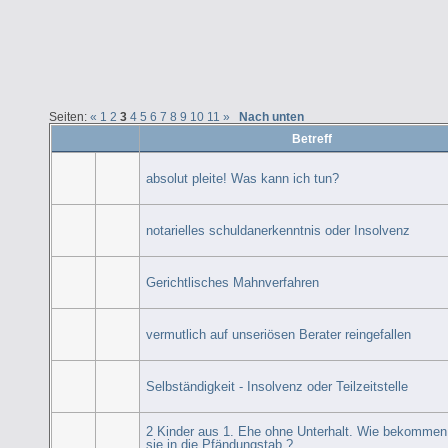
Seiten:
«
1
2
3
4
5
6
7
8
9
10
11
»
Nach unten
Betreff
absolut pleite! Was kann ich tun?
notarielles schuldanerkenntnis oder Insolvenz
Gerichtlisches Mahnverfahren
vermutlich auf unseriösen Berater reingefallen
Selbständigkeit - Insolvenz oder Teilzeitstelle
2 Kinder aus 1. Ehe ohne Unterhalt. Wie bekommen
sie in die Pfändungstab.?