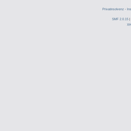
Privatinsolvenz
-
In
SMF 2.0.15
|
X