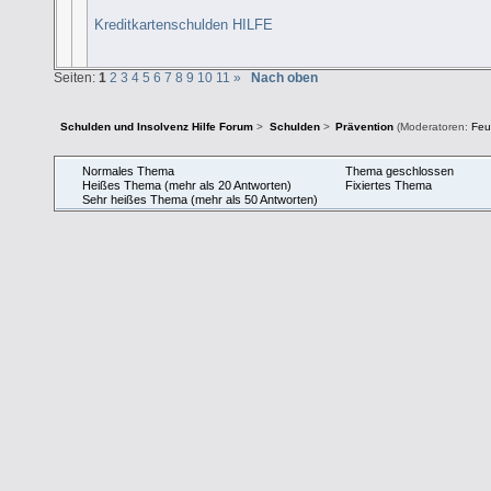
Kreditkartenschulden HILFE
Seiten:
1
2
3
4
5
6
7
8
9
10
11
»
Nach oben
Schulden und Insolvenz Hilfe Forum
>
Schulden
>
Prävention
(Moderatoren:
Feu
Normales Thema
Thema geschlossen
Heißes Thema (mehr als 20 Antworten)
Fixiertes Thema
Sehr heißes Thema (mehr als 50 Antworten)