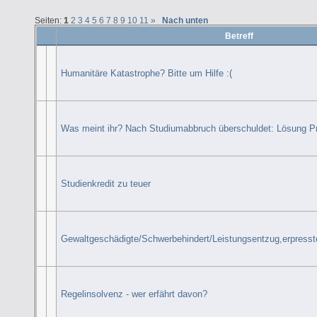
Seiten:
1
2
3
4
5
6
7
8
9
10
11
»
Nach unten
Betreff
Humanitäre Katastrophe? Bitte um Hilfe :(
Was meint ihr? Nach Studiumabbruch überschuldet: Lösung Pri
Studienkredit zu teuer
Gewaltgeschädigte/Schwerbehindert/Leistungsentzug,erpress
Regelinsolvenz - wer erfährt davon?