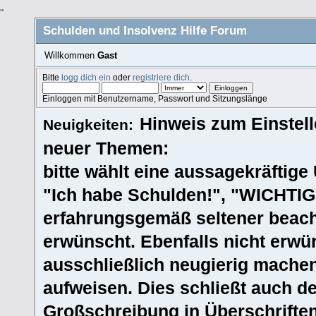
"
Schulden und Insolvenz Hilfe Forum
Willkommen
Gast
Bitte
logg dich ein
oder
registriere dich
.
Einloggen mit Benutzername, Passwort und Sitzungslänge
Hinweis zum Einstel
Neuigkeiten:
neuer Themen:
bitte wählt eine aussagekräftige Ü
"Ich habe Schulden!", "WICHTIG!
erfahrungsgemäß seltener beacht
erwünscht. Ebenfalls nicht erwün
ausschließlich neugierig machen
aufweisen. Dies schließt auch 
Großschreibung in Überschriften