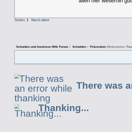
allen hier weiterhin gu
Seiten:
1
Nach oben
Schulden und Insolvenz Hilfe Forum
>
Schulden
>
Prävention
(Moderatoren:
Feu
There was a
Thanking...