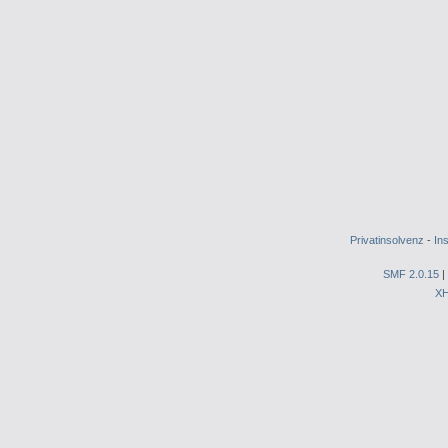
Privatinsolvenz
-
In
SMF 2.0.15
|
X