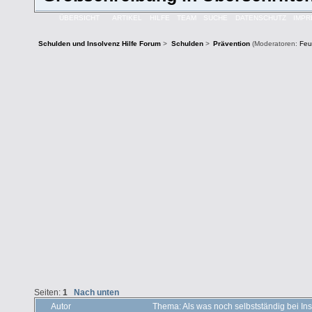
ÜBERSICHT
ARTIKEL
HILFE
TEAM
SUCHE
DATENSCHUTZ
IMP
Schulden und Insolvenz Hilfe Forum
>
Schulden
>
Prävention
(Moderatoren:
Feu
Seiten:
1
Nach unten
Autor
Thema: Als was noch selbstständig bei I