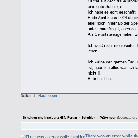
Mutter auf der Straße lande
eine gute Schule, etc.
Ich habe es echt geschafft,
Ende April muss 2024 abgere
aber noch innerhalb der Spe
unfassbare Angst, auch das
Als Selbstständige haben wi
Ich weiß nicht mehr weiter. 
leben.
Ich weine den ganzen Tag un
ist, gebe ich alles was ich
nicht!!!
Bitte helft uns.
Seiten:
1
Nach oben
Schulden und Insolvenz Hilfe Forum
>
Schulden
>
Prävention
(Moderatoren:
There was an error while t