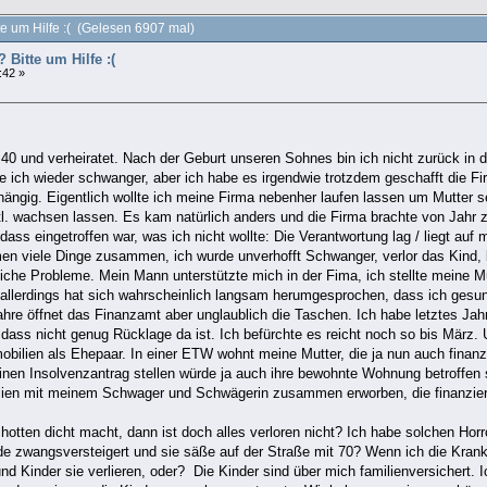
e um Hilfe :( (Gelesen 6907 mal)
Bitte um Hilfe :(
:42 »
r 40 und verheiratet. Nach der Geburt unseren Sohnes bin ich nicht zurück in 
ich wieder schwanger, aber ich habe es irgendwie trotzdem geschafft die Fi
ängig. Eigentlich wollte ich meine Firma nebenher laufen lassen um Mutter 
vtl. wachsen lassen. Es kam natürlich anders und die Firma brachte von Jahr
dass eingetroffen war, was ich nicht wollte: Die Verantwortung lag / liegt auf
men viele Dinge zusammen, ich wurde unverhofft Schwanger, verlor das Kind
tliche Probleme. Mein Mann unterstützte mich in der Fima, ich stellte meine 
t, allerdings hat sich wahrscheinlich langsam herumgesprochen, dass ich ges
ahre öffnet das Finanzamt aber unglaublich die Taschen. Ich habe letztes Jah
ass nicht genug Rücklage da ist. Ich befürchte es reicht noch so bis März.
ilien als Ehepaar. In einer ETW wohnt meine Mutter, die ja nun auch finanz
inen Insolvenzantrag stellen würde ja auch ihre bewohnte Wohnung betroffen 
ien mit meinem Schwager und Schwägerin zusammen erworben, die finanziert 
tten dicht macht, dann ist doch alles verloren nicht? Ich habe solchen Hor
e zwangsversteigert und sie säße auf der Straße mit 70? Wenn ich die Krank
d Kinder sie verlieren, oder? Die Kinder sind über mich familienversichert. 