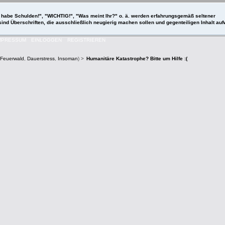
 "Ich habe Schulden!", "WICHTIG!", "Was meint Ihr?" o. ä. werden erfahrungsgemäß seltener
 sind Überschriften, die ausschließlich neugierig machen sollen und gegenteiligen Inhalt a
MPRESSUM
EINLOGGEN
REGISTRIEREN
Feuerwald
,
Dauerstress
,
Insoman
) >
Humanitäre Katastrophe? Bitte um Hilfe :(