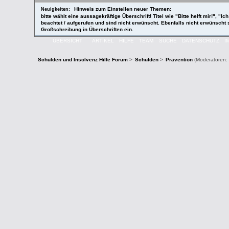
Hinweis zum Einstellen neuer Themen:
Neuigkeiten:
bitte wählt eine aussagekräftige Überschrift! Titel wie "Bitte helft mir!",
beachtet / aufgerufen und sind nicht erwünscht. Ebenfalls nicht erwünscht
Großschreibung in Überschriften ein.
ÜBERSICHT
ARTIKEL
HILFE
TEAM
SUCHE
DATENSCHUTZ
I
Schulden und Insolvenz Hilfe Forum
>
Schulden
>
Prävention
(Moderatoren: