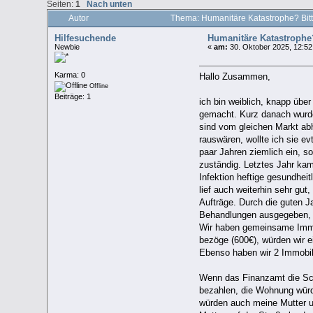
Seiten:
1
Nach unten
Autor
Thema: Humanitäre Katastrophe? Bitt
Hilfesuchende
Humanitäre Katastrophe? 
Newbie
«
am:
30. Oktober 2025, 12:52
Karma: 0
Hallo Zusammen,
Offline
Beiträge: 1
ich bin weiblich, knapp übe
gemacht. Kurz danach wurde 
sind vom gleichen Markt abh
rauswären, wollte ich sie e
paar Jahren ziemlich ein, so
zuständig. Letztes Jahr ka
Infektion heftige gesundhei
lief auch weiterhin sehr gu
Aufträge. Durch die guten J
Behandlungen ausgegeben, d
Wir haben gemeinsame Immob
bezöge (600€), würden wir e
Ebenso haben wir 2 Immobil
Wenn das Finanzamt die Scho
bezahlen, die Wohnung würd
würden auch meine Mutter un