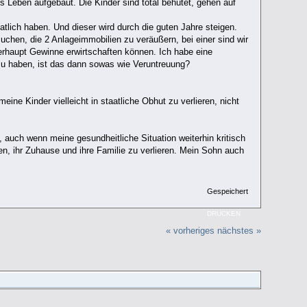
 Leben aufgebaut. Die Kinder sind total behütet, gehen auf
atlich haben. Und dieser wird durch die guten Jahre steigen.
uchen, die 2 Anlageimmobilien zu veräußern, bei einer sind wir
berhaupt Gewinne erwirtschaften können. Ich habe eine
zu haben, ist das dann sowas wie Veruntreuung?
ine Kinder vielleicht in staatliche Obhut zu verlieren, nicht
auch wenn meine gesundheitliche Situation weiterhin kritisch
hen, ihr Zuhause und ihre Familie zu verlieren. Mein Sohn auch
Gespeichert
DRUCKEN
« vorheriges
nächstes »