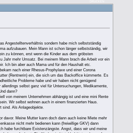
DRUCKEN
das Angestelltenverhältnis sondern habe mich selbstständig
rma aufzubauen. Mein Mann ist schon länger selbstständig, wir
sein zu können, erst wenn die Kinder aus dem gröbsten
 zu Jahr mehr Umsatz. Bei meinem Mann brach die Arbeit vor ein
 mir. Ich bin aber auch Mama und für den Haushalt etc.
, bekam nach einer Rhesus-Prophylaxe und einer Corona
Mutter (Rentnerin) ein, die sich um das Backoffice kümmerte. Es
undheitliche Probleme habe und wir haben nicht genügend
r allerdings selbst ganz viel für Untersuchungen, Medikamente,
 Und dann?
iell von meinem Unternehmen abhängig ist und eine mini Rente
sein. Wir selbst wohnen auch in einem finanzierten Haus.
sind. Als Anlageobjekte.
ror davor. Meine Mutter kann doch dann auch keine Miete mehr
enkasse nicht mehr bedienen kann (freiwillige GKV) dann
Ich habe furchtbare Existenzängste. Angst, dass wir und meine