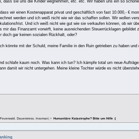
n, dass sie uns die Kinder wegnehmen, etc. etc. Wir haben uns ein so schönes
 dass wir einen Kostenapparat privat und geschäftlich von fast 10.000,- € mon
chnet werden und ich weiß nicht wie wir das schaffen sollen. Wir wollen vers
kulationsfrist. Und ich weiß nicht wie gut wie sie verkaufen können, ob wir ü
s mir das Finanzamt vorwirft, keine ausreichenden Steuerrücklagen gebildet 
r doch gar keinen sozialen Rückhalt, oder?
Ich könnte mit der Schuld, meine Familie in den Ruin getrieben zu haben und me
d schlafe kaum noch. Was kann ich tun? Ich kämpfe total um neue Aufträge, 
 kann damit wir nicht untergehen. Meine kleine Tochter würde es nicht überste
Feuerwald
,
Dauerstress
,
Insoman
) >
Humanitäre Katastrophe? Bitte um Hilfe :(
hanking