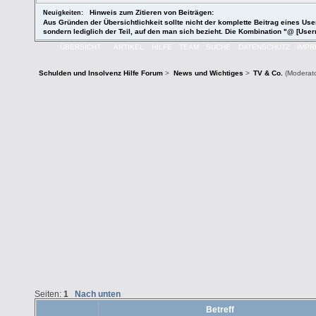
Hinweis zum Zitieren von Beiträgen:
Neuigkeiten:
Aus Gründen der Übersichtlichkeit sollte nicht der komplette Beitrag eines User
sondern lediglich der Teil, auf den man sich bezieht. Die Kombination "@ [User
ÜBERSICHT
ARTIKEL
HILFE
TEAM
SUCHE
DATENSCHUTZ
IMP
Schulden und Insolvenz Hilfe Forum
>
News und Wichtiges
>
TV & Co.
(Moderat
Seiten:
1
Nach unten
Betreff