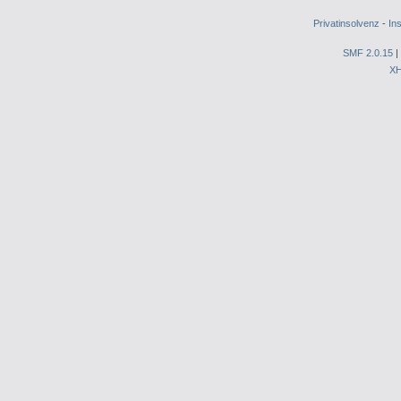
Privatinsolvenz
-
In
SMF 2.0.15
|
X