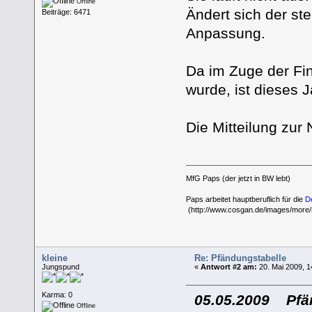
Offline
Ändert sich der ste
Beiträge: 6471
Anpassung.
Da im Zuge der Fi
wurde, ist dieses 
Die Mitteilung zur
MfG Paps (der jetzt in BW lebt)
Paps arbeitet hauptberuflich für die
D
(http://www.cosgan.de/images/more/s
kleine
Re: Pfändungstabelle
Jungspund
«
Antwort #2 am:
20. Mai 2009, 1
Karma: 0
05.05.2009 Pfän
Offline