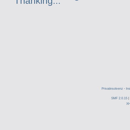
Privatinsolvenz
-
In
SMF 2.0.15
|
X