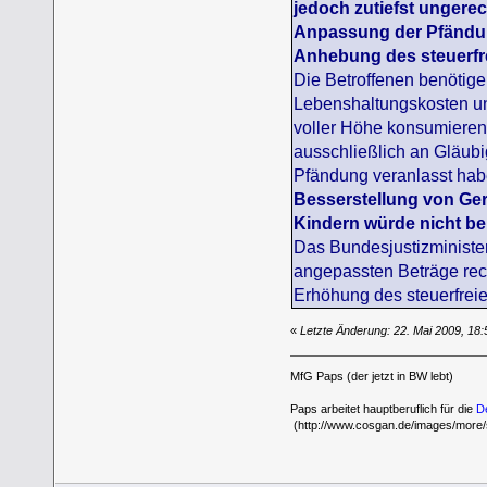
jedoch zutiefst ungere
Anpassung der Pfändung
Anhebung des steuerfr
Die Betroffenen benötig
Lebenshaltungskosten u
voller Höhe konsumieren.
ausschließlich an Gläubig
Pfändung veranlasst habe
Besserstellung von Ger
Kindern würde nicht b
Das Bundesjustizministe
angepassten Beträge rec
Erhöhung des steuerfrei
«
Letzte Änderung: 22. Mai 2009, 18
MfG Paps (der jetzt in BW lebt)
Paps arbeitet hauptberuflich für die
D
(http://www.cosgan.de/images/more/s