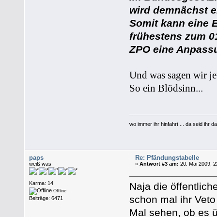
wird demnächst e
Somit kann eine 
frühestens zum 01
ZPO eine Anpassun
Und was sagen wir je
So ein Blödsinn...
wo immer ihr hinfahrt.... da seid ihr da
paps
Re: Pfändungstabelle
weiß was
«
Antwort #3 am:
20. Mai 2009, 2
Karma: 14
Naja die öffentlic
Offline
schon mal ihr Veto
Beiträge: 6471
Mal sehen, ob es ü