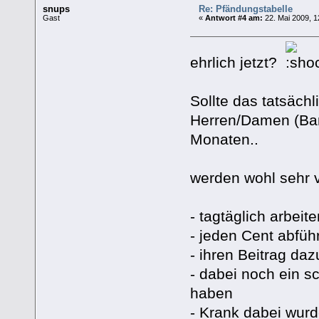
snups
Re: Pfändungstabelle
Gast
«
Antwort #4 am:
22. Mai 2009, 1
ehrlich jetzt?
Sollte das tatsächl
Herren/Damen (Ban
Monaten..
werden wohl sehr 
- tagtäglich arbeit
- jeden Cent abfüh
- ihren Beitrag da
- dabei noch ein 
haben
- Krank dabei wurd