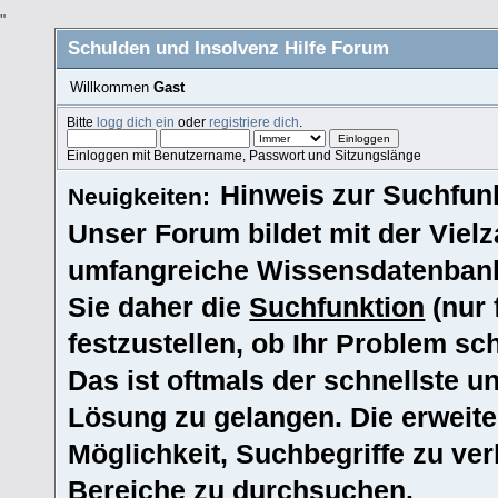
"
Schulden und Insolvenz Hilfe Forum
Willkommen
Gast
Bitte
logg dich ein
oder
registriere dich
.
Einloggen mit Benutzername, Passwort und Sitzungslänge
Hinweis zur Suchfunk
Neuigkeiten:
Unser Forum bildet mit der Vielz
umfangreiche Wissensdatenbank
Sie daher die
Suchfunktion
(nur 
festzustellen, ob Ihr Problem s
Das ist oftmals der schnellste u
Lösung zu gelangen. Die erweite
Möglichkeit, Suchbegriffe zu ve
Bereiche zu durchsuchen.