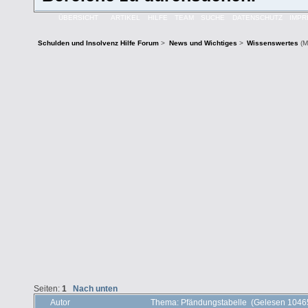
ÜBERSICHT
ARTIKEL
HILFE
TEAM
SUCHE
DATENSCHUTZ
IMP
Schulden und Insolvenz Hilfe Forum
>
News und Wichtiges
>
Wissenswertes
(M
Seiten:
1
Nach unten
Autor
Thema: Pfändungstabelle (Gelesen 1046