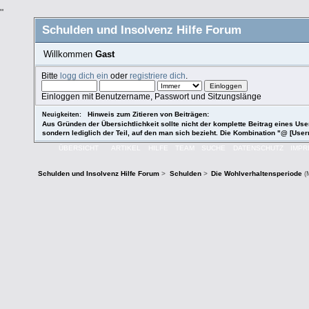
"
Schulden und Insolvenz Hilfe Forum
Willkommen
Gast
Bitte
logg dich ein
oder
registriere dich
.
Einloggen mit Benutzername, Passwort und Sitzungslänge
Hinweis zum Zitieren von Beiträgen:
Neuigkeiten:
Aus Gründen der Übersichtlichkeit sollte nicht der komplette Beitrag eines User
sondern lediglich der Teil, auf den man sich bezieht. Die Kombination "@ [User
ÜBERSICHT
ARTIKEL
HILFE
TEAM
SUCHE
DATENSCHUTZ
IMP
Schulden und Insolvenz Hilfe Forum
>
Schulden
>
Die Wohlverhaltensperiode
(