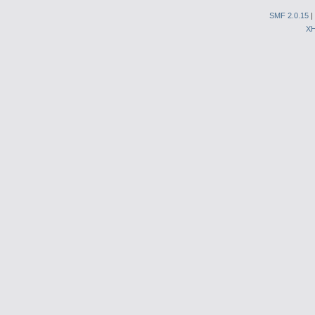
SMF 2.0.15
|
X