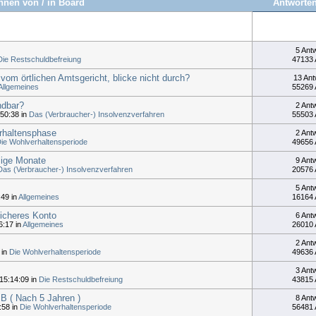
nen von / in Board
Antworten
5 Ant
Die Restschuldbefreiung
47133 
m örtlichen Amtsgericht, blicke nicht durch?
13 Ant
Allgemeines
55269 
ndbar?
2 Ant
50:38 in
Das (Verbraucher-) Insolvenzverfahren
55503 
rhaltensphase
2 Ant
ie Wohlverhaltensperiode
49656 
lige Monate
9 Ant
Das (Verbraucher-) Insolvenzverfahren
20576 
5 Ant
49 in
Allgemeines
16164 
icheres Konto
6 Ant
:17 in
Allgemeines
26010 
2 Ant
 in
Die Wohlverhaltensperiode
49636 
3 Ant
15:14:09 in
Die Restschuldbefreiung
43815 
SB ( Nach 5 Jahren )
8 Ant
:58 in
Die Wohlverhaltensperiode
56481 