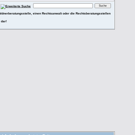
ldnerberatungsstelle, einen Rechtsanwalt oder die Rechtsberatungsstellen
 dar!