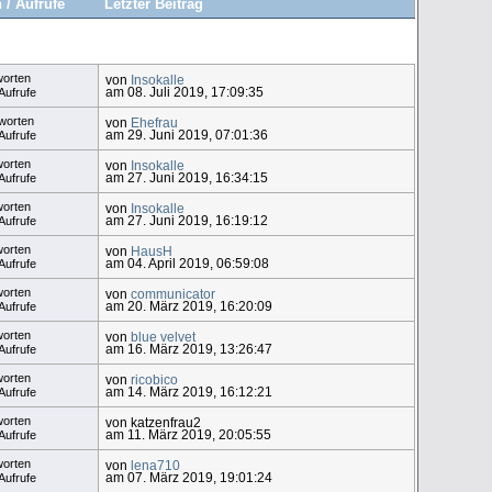
 / Aufrufe
Letzter Beitrag
worten
von
Insokalle
am 08. Juli 2019, 17:09:35
Aufrufe
worten
von
Ehefrau
am 29. Juni 2019, 07:01:36
Aufrufe
worten
von
Insokalle
am 27. Juni 2019, 16:34:15
Aufrufe
worten
von
Insokalle
am 27. Juni 2019, 16:19:12
Aufrufe
worten
von
HausH
am 04. April 2019, 06:59:08
Aufrufe
worten
von
communicator
am 20. März 2019, 16:20:09
Aufrufe
worten
von
blue velvet
am 16. März 2019, 13:26:47
Aufrufe
worten
von
ricobico
am 14. März 2019, 16:12:21
Aufrufe
worten
von katzenfrau2
am 11. März 2019, 20:05:55
Aufrufe
worten
von
lena710
am 07. März 2019, 19:01:24
Aufrufe