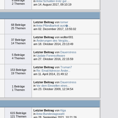
8 Beiträge
in
Antw:Schulden trotz gut ...
2 Themen
am 14. August 2017, 09:10:19
Letzter Beitrag
von
tomwr
68 Beiträge
in
Antw:Pfändbarkeit ausl�...
25 Themen
am 02. Dezember 2017, 13:55:02
Letzter Beitrag
von wollter001
37 Beiträge
in
Änderungen des Vergütu...
14 Themen
am 18. Oktober 2014, 23:13:49
Letzter Beitrag
von
Dauerstress
5 Beiträge
in
Update Forensoftware
4 Themen
am 27. Oktober 2016, 22:15:59
Letzter Beitrag
von
Truman7
153 Beiträge
in
Re: Email Adresse Änder...
19 Themen
am 11. April 2014, 21:49:12
Letzter Beitrag
von
Dauerstress
in
Vor dem Einstellen eines...
1 Beiträge
am 23. Oktober 2009, 12:34:54
1 Themen
Letzter Beitrag
von
Kiga
615 Beiträge
in
Antw:Bundestagswahl
121 Themen
am 28. September 2021, 10:21:26