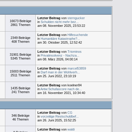
Letzter Beitrag
von
sterngucker
16673 Beiträge
in
Schulden nicht mehr bez...
2861 Themen
am 08. November 2025, 23:53:22
Letzter Beitrag
von
Hilfesuchende
2349 Beiträge
in
Humanitäre Katastrophe?...
408 Themen
am 30. Oktober 2025, 12:52:42
Letzter Beitrag
von
Triominos
31901 Beiträge
in
Privatinsolvenz - Nachza...
5345 Themen
am 08. März 2026, 04:00:14
Letzter Beitrag
von
marcel53859
15003 Beiträge
in
Darf man in der Wohlverh...
2511 Themen
am 25. Juni 2022, 23:10:19
Letzter Beitrag
von koelner84
1435 Beiträge
in
Antw:Schufascore nach de...
241 Themen
am 16. November 2021, 10:34:40
Letzter Beitrag
von
CG
346 Beiträge
in
vorzeitige Restschuldbef...
46 Themen
am 26. Juni 2025, 15:52:25
Letzter Beitrag
von
waldi