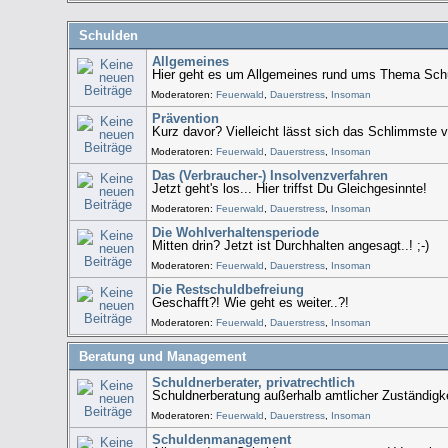
Schulden
Allgemeines
Hier geht es um Allgemeines rund ums Thema Schu
Moderatoren:
Feuerwald
,
Dauerstress
,
Insoman
Prävention
Kurz davor? Vielleicht lässt sich das Schlimmste 
Moderatoren:
Feuerwald
,
Dauerstress
,
Insoman
Das (Verbraucher-) Insolvenzverfahren
Jetzt geht's los... Hier triffst Du Gleichgesinnte!
Moderatoren:
Feuerwald
,
Dauerstress
,
Insoman
Die Wohlverhaltensperiode
Mitten drin? Jetzt ist Durchhalten angesagt..! ;-)
Moderatoren:
Feuerwald
,
Dauerstress
,
Insoman
Die Restschuldbefreiung
Geschafft?! Wie geht es weiter..?!
Moderatoren:
Feuerwald
,
Dauerstress
,
Insoman
Beratung und Management
Schuldnerberater, privatrechtlich
Schuldnerberatung außerhalb amtlicher Zuständigk
Moderatoren:
Feuerwald
,
Dauerstress
,
Insoman
Schuldenmanagement