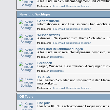
Alles rund um Schuldenmanagement und Verwaltu
Moderatoren:
Feuerwald
,
Dauerstress
,
Insoman
News und Wichtiges
Gerichtsurteile
Informationen zu und Diskussionen über Gerichtsurt
Moderatoren:
Feuerwald
,
Dauerstress
,
Insoman
Wissenswertes
Aktuelles / Neuigkeiten zum Thema Schulden & C
Moderatoren:
Feuerwald
,
Dauerstress
,
Insoman
Infos und Bekanntmachungen
Alles rund um unsere Internetpräsenz p-w-n.info, 
Moderator:
Dauerstress
Feedback
Fragen, Wünsche, Beschwerden, Anregungen zur W
Moderator:
Dauerstress
TV & Co.
Die Themen 'Schulden und Insolvenz' in den Medie
mitzuwirken...
Moderatoren:
Feuerwald
,
Dauerstress
,
Insoman
Off Topic
Life pur!
Hier bitte KEINE sachbezogenen Fragen rund ums Th