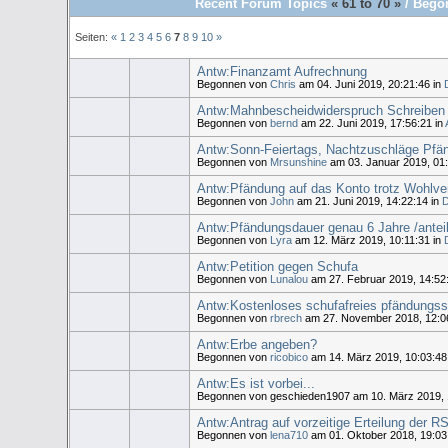
Recent Forum Topics
« 61 to 70 »
/ Begon
Seiten:
«
1
2
3
4
5
6
7
8
9
10
»
Antw:Finanzamt Aufrechnung
Begonnen von
Chris
am 04. Juni 2019, 20:21:46 in
Antw:Mahnbescheidwiderspruch Schreiben vo
Begonnen von
bernd
am 22. Juni 2019, 17:56:21 in
Antw:Sonn-Feiertags, Nachtzuschläge Pfä
Begonnen von
Mrsunshine
am 03. Januar 2019, 01:
Antw:Pfändung auf das Konto trotz Wohlve
Begonnen von
John
am 21. Juni 2019, 14:22:14 in
D
Antw:Pfändungsdauer genau 6 Jahre /antei
Begonnen von
Lyra
am 12. März 2019, 10:11:31 in
Antw:Petition gegen Schufa
Begonnen von
Lunalou
am 27. Februar 2019, 14:52:
Antw:Kostenloses schufafreies pfändungss
Begonnen von
rbrech
am 27. November 2018, 12:06
Antw:Erbe angeben?
Begonnen von
ricobico
am 14. März 2019, 10:03:48
Antw:Es ist vorbei...
Begonnen von geschieden1907 am 10. März 2019, 
Antw:Antrag auf vorzeitige Erteilung der R
Begonnen von
lena710
am 01. Oktober 2018, 19:03