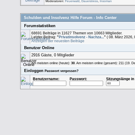
Moderatoren:
Feuerwald
,
Dauerstress
,
Insoman
Schulden und Insolvenz Hilfe Forum - Info Center
Forumstatistiken
68691 Beiträge in 11627 Themen von 10663 Mitglieder.
Letzter Beitrag:
"
Privatinsolvenz - Nachza...
"
( 08. März 2026, 
Anzeigen der neuesten Beiträge
Benutzer Online
2916 Gäste, 0 Mitglieder
Am meisten online (heute):
30
. Am meisten online (gesamt): 211 (19. 
Einloggen
Passwort vergessen?
Benutzername:
Passwort:
Sitzungslänge in