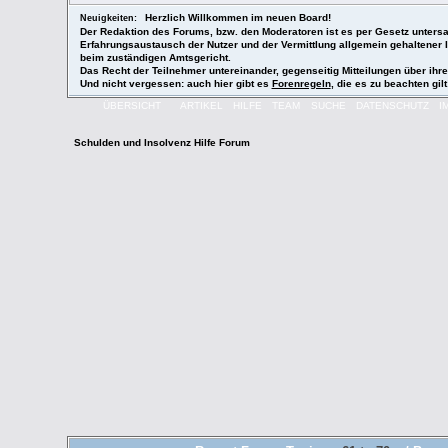
Herzlich Willkommen im neuen Board!
Neuigkeiten:
Der Redaktion des Forums, bzw. den Moderatoren ist es per Gesetz untersag
Erfahrungsaustausch der Nutzer und der Vermittlung allgemein gehaltener
beim zuständigen Amtsgericht.
Das Recht der Teilnehmer untereinander, gegenseitig Mitteilungen über ihr
Und nicht vergessen: auch hier gibt es
Forenregeln
, die es zu beachten gilt
ÜBERSICHT
ARTIKEL
HILFE
TEAM
SUCHE
DATENSCHUTZ
I
Schulden und Insolvenz Hilfe Forum