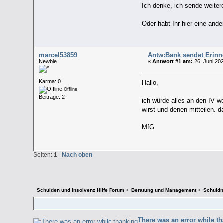
Ich denke, ich sende weiter
Oder habt Ihr hier eine ande
marcel53859
Antw:Bank sendet Erinne
Newbie
«
Antwort #1 am:
26. Juni 202
Karma: 0
Hallo,
Offline
Beiträge: 2
ich würde alles an den IV w
wirst und denen mitteilen, d
MfG
Seiten:
1
Nach oben
Schulden und Insolvenz Hilfe Forum
>
Beratung und Management
>
Schuldne
There was an error while t