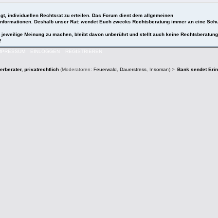
t, individuellen Rechtsrat zu erteilen. Das Forum dient dem allgemeinen
 Informationen. Deshalb unser Rat: wendet Euch zwecks Rechtsberatung immer an eine Schu
e jeweilige Meinung zu machen, bleibt davon unberührt und stellt auch keine Rechtsberatung
!
MPRESSUM
EINLOGGEN
REGISTRIEREN
rberater, privatrechtlich
(Moderatoren:
Feuerwald
,
Dauerstress
,
Insoman
) >
Bank sendet Erin