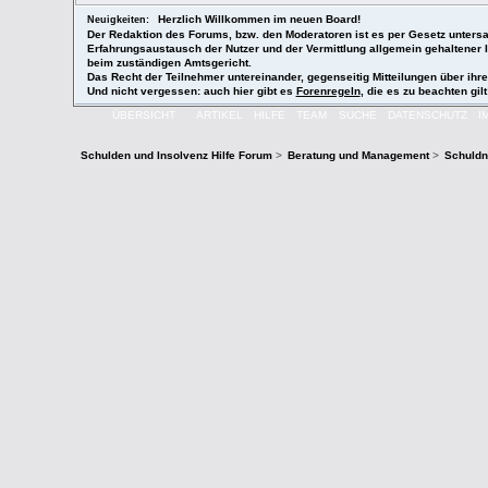
Herzlich Willkommen im neuen Board!
Neuigkeiten:
Der Redaktion des Forums, bzw. den Moderatoren ist es per Gesetz untersag
Erfahrungsaustausch der Nutzer und der Vermittlung allgemein gehaltener
beim zuständigen Amtsgericht.
Das Recht der Teilnehmer untereinander, gegenseitig Mitteilungen über ihr
Und nicht vergessen: auch hier gibt es
Forenregeln
, die es zu beachten gilt
ÜBERSICHT
ARTIKEL
HILFE
TEAM
SUCHE
DATENSCHUTZ
I
Schulden und Insolvenz Hilfe Forum
>
Beratung und Management
>
Schuldne