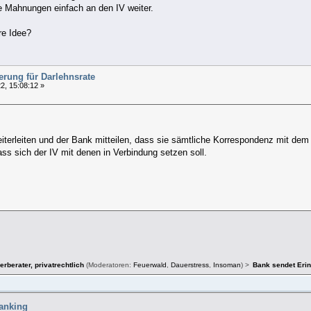
e Mahnungen einfach an den IV weiter.
re Idee?
rung für Darlehnsrate
2, 15:08:12 »
eiterleiten und der Bank mitteilen, dass sie sämtliche Korrespondenz mit de
ass sich der IV mit denen in Verbindung setzen soll.
rberater, privatrechtlich
(Moderatoren:
Feuerwald
,
Dauerstress
,
Insoman
) >
Bank sendet Erin
hanking